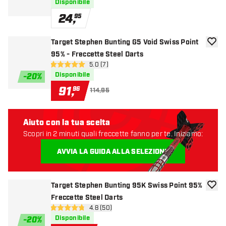
Disponibile
24
,
95
Target Stephen Bunting G5 Void Swiss Point
aggiun
95% - Freccette Steel Darts
apri pannello recensioni
5.0 (7)
5 stelle di valutazione
Disponibile
-
20
%
91
,
96
114,95
Aiuto con la tua scelta
Scopri in 2 minuti quali freccette fanno per te. Iniziamo:
AVVIA LA GUIDA ALLA SELEZIONE
Target Stephen Bunting 95K Swiss Point 95%
aggiun
Freccette Steel Darts
apri pannello recensioni
4.8 (50)
4.8 stelle di valutazione
Disponibile
-
20
%