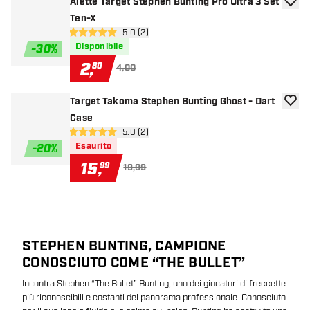
Alette Target Stephen Bunting Pro Ultra 3 Set
aggiun
Ten-X
apri pannello recensioni
5.0 (2)
5 stelle di valutazione
Disponibile
-
30
%
2
,
80
4,00
Target Takoma Stephen Bunting Ghost - Dart
aggiun
Case
apri pannello recensioni
5.0 (2)
5 stelle di valutazione
Esaurito
-
20
%
15
,
99
19,99
STEPHEN BUNTING, CAMPIONE
CONOSCIUTO COME “THE BULLET”
Incontra Stephen “The Bullet” Bunting, uno dei giocatori di freccette
più riconoscibili e costanti del panorama professionale. Conosciuto