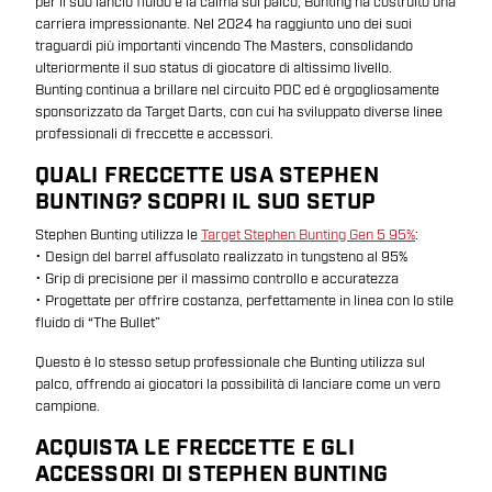
per il suo lancio fluido e la calma sul palco, Bunting ha costruito una
carriera impressionante. Nel 2024 ha raggiunto uno dei suoi
traguardi più importanti vincendo The Masters, consolidando
ulteriormente il suo status di giocatore di altissimo livello.
Bunting continua a brillare nel circuito PDC ed è orgogliosamente
sponsorizzato da Target Darts, con cui ha sviluppato diverse linee
professionali di freccette e accessori.
QUALI FRECCETTE USA STEPHEN
BUNTING? SCOPRI IL SUO SETUP
Stephen Bunting utilizza le
Target Stephen Bunting Gen 5 95%
:
• Design del barrel affusolato realizzato in tungsteno al 95%
• Grip di precisione per il massimo controllo e accuratezza
• Progettate per offrire costanza, perfettamente in linea con lo stile
fluido di “The Bullet”
Questo è lo stesso setup professionale che Bunting utilizza sul
palco, offrendo ai giocatori la possibilità di lanciare come un vero
campione.
ACQUISTA LE FRECCETTE E GLI
ACCESSORI DI STEPHEN BUNTING