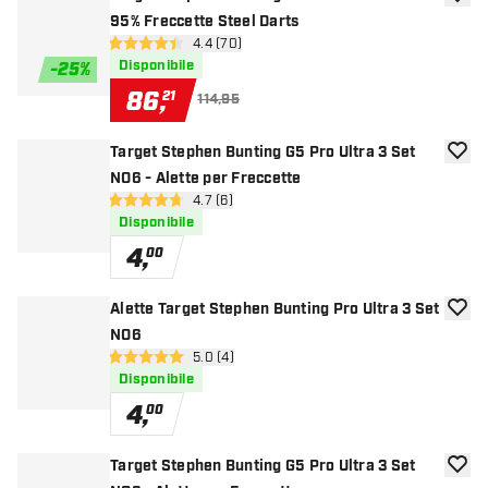
aggiun
95% Freccette Steel Darts
apri pannello recensioni
4.4 (70)
4.4 stelle di valutazione
Disponibile
-
25
%
86
,
21
114,95
Target Stephen Bunting G5 Pro Ultra 3 Set
aggiun
NO6 - Alette per Freccette
apri pannello recensioni
4.7 (6)
4.7 stelle di valutazione
Disponibile
4
,
00
Alette Target Stephen Bunting Pro Ultra 3 Set
aggiun
NO6
apri pannello recensioni
5.0 (4)
5 stelle di valutazione
Disponibile
4
,
00
Target Stephen Bunting G5 Pro Ultra 3 Set
aggiun