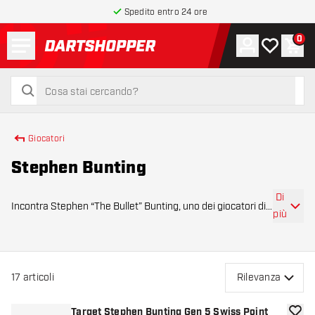
Spedito entro 24 ore
Menu
0
Account
La mia list
Carr
torna alla home page
cerca
cerca
Giocatori
Stephen Bunting
Di
Incontra Stephen “The Bullet” Bunting, uno dei giocatori di
più
freccette più riconoscibili e costanti del panorama
professionale. Conosciuto per il suo lancio fluido e la calma
sul palco, Bunting ha cost
17
articoli
Rilevanza
Target Stephen Bunting Gen 5 Swiss Point