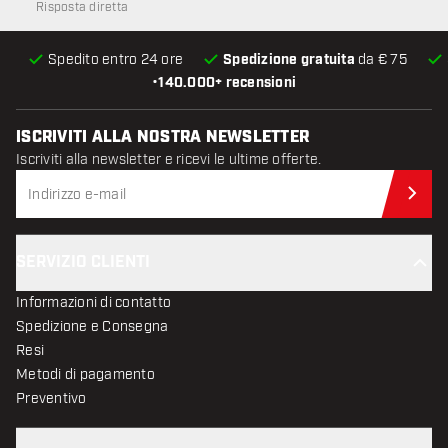
Risposta diretta
Spedito entro 24 ore
Spedizione gratuita
da € 75
•
140.000+ recensioni
ISCRIVITI ALLA NOSTRA NEWSLETTER
Iscriviti alla newsletter e ricevi le ultime offerte.
Iscr
SERVIZIO CLIENTI
Informazioni di contatto
Spedizione e Consegna
Resi
Metodi di pagamento
Preventivo