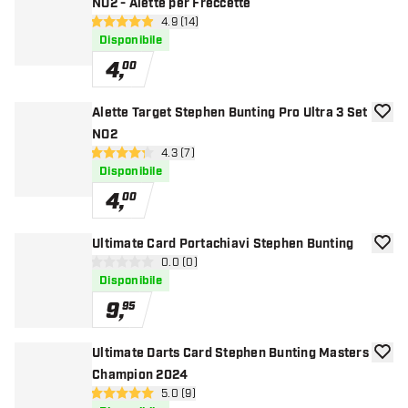
NO2 - Alette per Freccette
apri pannello recensioni
4.9 (14)
4.9 stelle di valutazione
Disponibile
4
,
00
Alette Target Stephen Bunting Pro Ultra 3 Set
aggiun
NO2
apri pannello recensioni
4.3 (7)
4.3 stelle di valutazione
Disponibile
4
,
00
Ultimate Card Portachiavi Stephen Bunting
aggiun
apri pannello recensioni
0.0 (0)
0 stelle di valutazione
Disponibile
9
,
95
Ultimate Darts Card Stephen Bunting Masters
aggiun
Champion 2024
apri pannello recensioni
5.0 (9)
5 stelle di valutazione