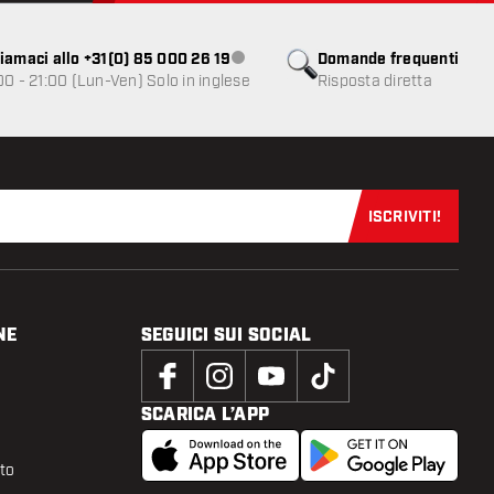
iamaci allo +31(0) 85 000 26 19
Domande frequenti
Servizio clienti non disponibile
00 - 21:00 (Lun-Ven) Solo in inglese
Risposta diretta
ISCRIVITI!
Iscriviti sub
NE
SEGUICI SUI SOCIAL
SCARICA L’APP
tto