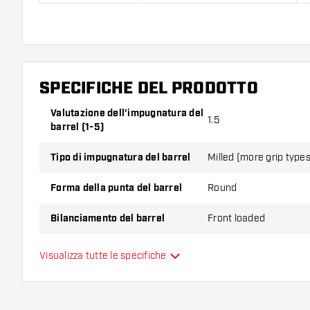
GOAT Reload 80% Freccette Soft contiene:
3 barrel, 3
SPECIFICHE DEL PRODOTTO
Valutazione dell'impugnatura del
1.5
barrel (1-5)
Tipo di impugnatura del barrel
Milled (more grip types
Forma della punta del barrel
Round
Bilanciamento del barrel
Front loaded
Materiale delle freccette
Tungsten 80%
Visualizza tutte le specifiche
Impugnatura della punta del
barrel