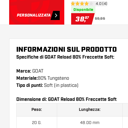
apri pannello rece
4.0 (4)
4 stelle di valutazione
Disponibile
PERSONALIZZATA
38
,
97
59,95
INFORMAZIONI SUL PRODOTTO
Specifiche di GOAT Reload 80% Freccette Soft:
Marca:
GOAT
Materiale:
80% Tungsteno
Tipo di punti:
Soft (in plastica)
Dimensione di: GOAT Reload 80% Freccette Soft
Peso:
Lunghezza:
20 G.
48.00 mm