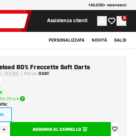
140.000+ recensioni
0
Account
La mia lista d
Carrel
Assistenza clienti
PERSONALIZZATA
NOVITÀ
SALDI
eload 80% Freccette Soft Darts
0.0 (0)
Marca
:
GOAT
 valutazione
e
tro 24 ore
elta
:
am
+
AGGIUNGI AL CARRELLO
sci quantità
Aumenta quantità
aggiungi alla