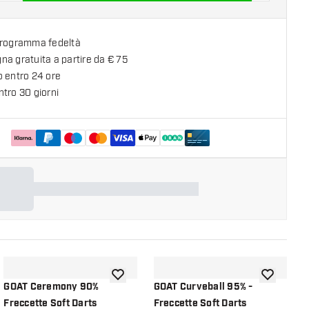
programma fedeltà
a gratuita a partire da € 75
o entro 24 ore
tro 30 giorni
lla lista dei desideri
aggiungi alla lista dei desideri
aggiungi all
GOAT Ceremony 90%
GOAT Curveball 95% -
G
Freccette Soft Darts
Freccette Soft Darts
F