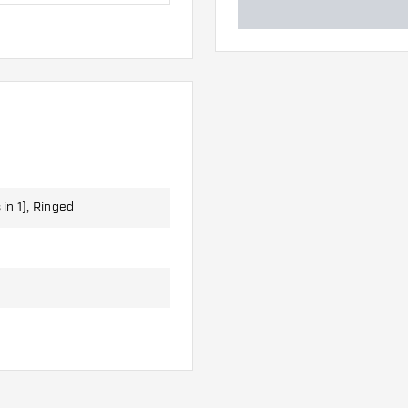
 alette e 3 astine.
 in 1), Ringed