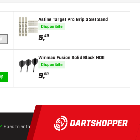
Astine Target Pro Grip 3 Set Sand
Disponibile
5
,
49
AGGIUNGI AL CARRELLO
Winmau Fusion Solid Black NO6
Disponibile
9
,
50
AGGIUNGI AL CARRELLO
Spedito entro 24 ore
Spedizione gratuita
da € 75