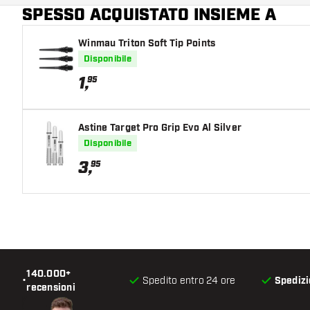
SPESSO ACQUISTATO INSIEME A
Giocatore di freccette
Winmau Triton Soft Tip Points
Colore del barrel
Disponibile
Zona di presa del barrel
1
,
95
Forma del barrel
Astine Target Pro Grip Evo Al Silver
Peso delle freccette
Disponibile
3
,
95
Larghezza del barrel (MM)
Lunghezza del barrel (MM)
140.000+
•
Spedito entro 24 ore
Spedizi
recensioni