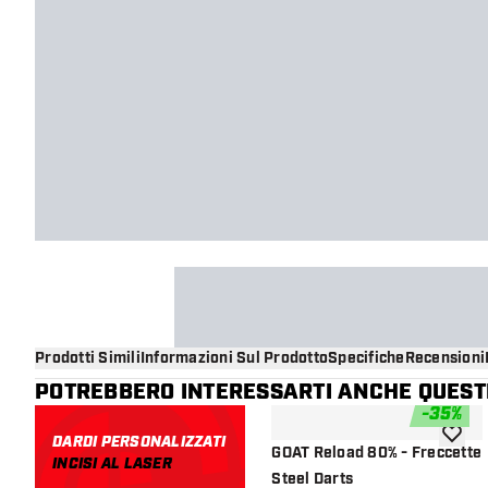
Prodotti Simili
Informazioni Sul Prodotto
Specifiche
Recensioni
POTREBBERO INTERESSARTI ANCHE QUESTI
-
35
%
DARDI PERSONALIZZATI
aggiung
GOAT Reload 80% - Freccette
INCISI AL LASER
Steel Darts