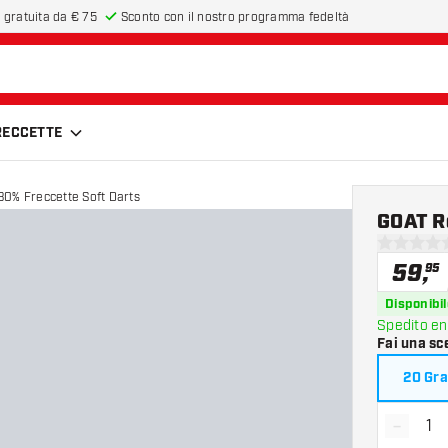
 gratuita da € 75
Sconto con il nostro programma fedeltà
FRECCETTE
GOAT Reload 80% Freccette Soft Darts
GOAT R
0 stelle di
59
,
95
Disponibil
Spedito en
Fai una sc
20 Gr
-
Diminui