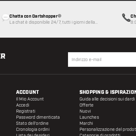
Chatta con Dartshopper
Ch
Servizio clienti non disponibile
La chat è disponibile 24/7, tutti i giorni della
8:
settimana
ER
ACCOUNT
SHOPPING & ISPIRAZIO
Il Mio Account
Guida alle decisioni sui dardi
Accedi
Offerte
Registrati
Nuovi
Password dimenticata
Launches
Stato dell'ordine
Marchi
Cronologia ordini
Personalizzazione del prodo
Lista dei desideri
Categorie di prodotti