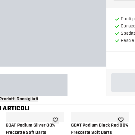
Punti 
Consegn
Spedit
Reso en
Prodotti Consigliati
 ARTICOLI
i alla lista dei desideri
aggiungi alla lista dei desideri
aggiungi a
GOAT Podium Silver 80%
GOAT Podium Black Red 80%
Freccette Soft Darts
Freccette Soft Darts