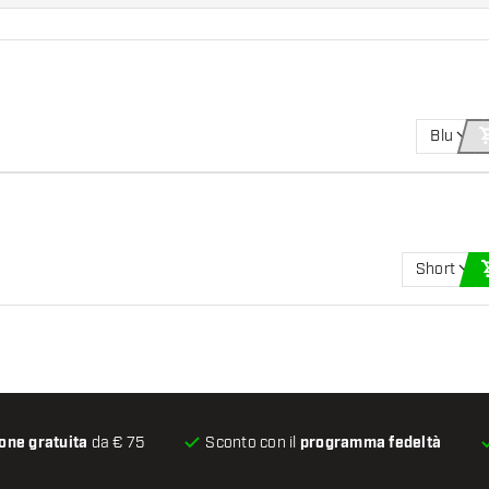
Blu
Short
one gratuita
da € 75
Sconto con il
programma fedeltà