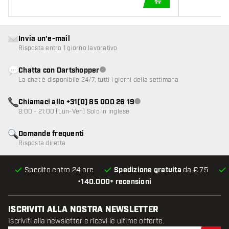
AGGIUNGI AL CARR
Invia un'e-mail
Risposta entro 1 giorno lavorativo
Chatta con Dartshopper
Servizio clienti non disponibile
La chat è disponibile 24/7, tutti i giorni della settimana
Chiamaci allo +31(0) 85 000 26 19
Servizio clienti non disponibile
8:00 - 21:00 (Lun-Ven) Solo in inglese
Domande frequenti
Risposta diretta
Spedito entro 24 ore
Spedizione gratuita
da € 75
•
140.000+ recensioni
ISCRIVITI ALLA NOSTRA NEWSLETTER
Iscriviti alla newsletter e ricevi le ultime offerte.