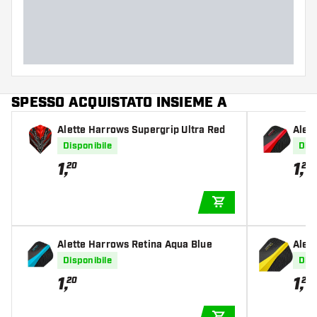
Larghezza del barrel (MM)
Lunghezza del barrel (MM)
SPESSO ACQUISTATO INSIEME A
Alette Harrows Supergrip Ultra Red
Alet
Disponibile
Disp
1
,
1
,
20
20
AGGIUNGI AL CARR
Alette Harrows Retina Aqua Blue
Alet
Disponibile
Disp
1
,
1
,
20
20