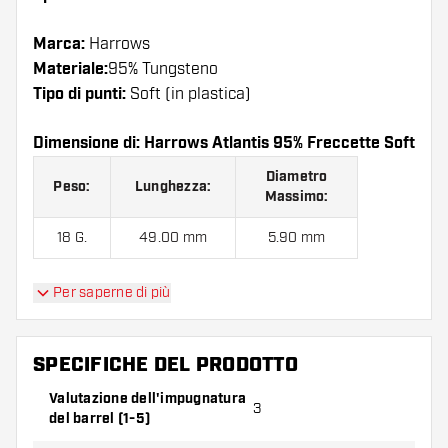
Marca:
Harrows
Materiale:
95% Tungsteno
Tipo di punti:
Soft (in plastica)
Dimensione di: Harrows Atlantis 95% Freccette Soft
Diametro
Peso:
Lunghezza:
Massimo:
18 G.
49.00 mm
5.90 mm
Per saperne di più
Harrows Atlantis 95% Freccette Soft contiene:
3
barrel, 3 alette e 3 astine.
SPECIFICHE DEL PRODOTTO
Valutazione dell'impugnatura
3
del barrel (1-5)