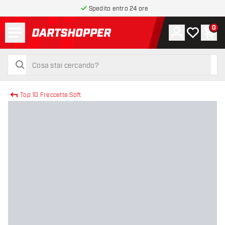
Spedito entro 24 ore
Menu
0
Account
La mia list
Carr
torna alla home page
cerca
cerca
Top 10 Freccette Soft