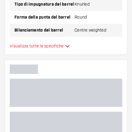
Tipo di impugnatura del barrel
Knurled
Forma della punta del barrel
Round
Bilanciamento del barrel
Centre weighted
Materiale delle freccette
Tungsten 95%
Visualizza tutte le specifiche
Impugnatura della punta del
barrel
Giocatore di freccette
Colore del barrel
Zona di presa del barrel
Forma del barrel
Peso delle freccette