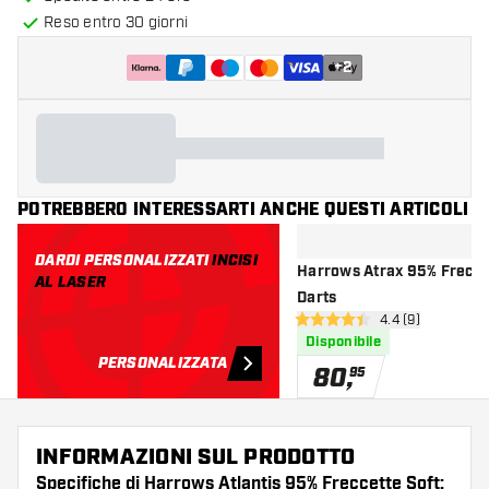
Reso entro 30 giorni
+
2
POTREBBERO INTERESSARTI ANCHE QUESTI ARTICOLI
DARDI PERSONALIZZATI
INCISI
Harrows Atrax 95% Frecce
AL LASER
Darts
apri pannello re
4.4 (9)
4.4 stelle di valutazione
Disponibile
PERSONALIZZATA
80
,
95
INFORMAZIONI SUL PRODOTTO
Specifiche di Harrows Atlantis 95% Freccette Soft: