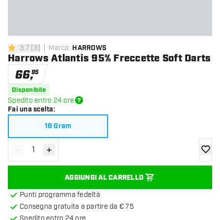
3.7
[
3
]
Marca
:
HARROWS
3.7 stelle di valutazione
Harrows Atlantis 95% Freccette Soft Darts
66
,
95
Disponibile
Spedito entro 24 ore
Fai una scelta
:
18 Gram
-
+
Diminuisci quantità
Aumenta quantità
aggiung
AGGIUNGI AL CARRELLO
Punti programma fedeltà
Consegna gratuita a partire da € 75
Spedito entro 24 ore