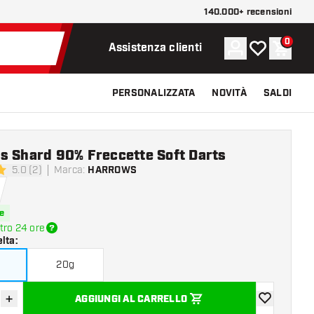
140.000+ recensioni
0
Account
La mia lista d
Carrel
Assistenza clienti
PERSONALIZZATA
NOVITÀ
SALDI
s Shard 90% Freccette Soft Darts
5.0 (2)
Marca
:
HARROWS
 valutazione
e
tro 24 ore
elta
:
20g
+
AGGIUNGI AL CARRELLO
sci quantità
Aumenta quantità
aggiungi alla