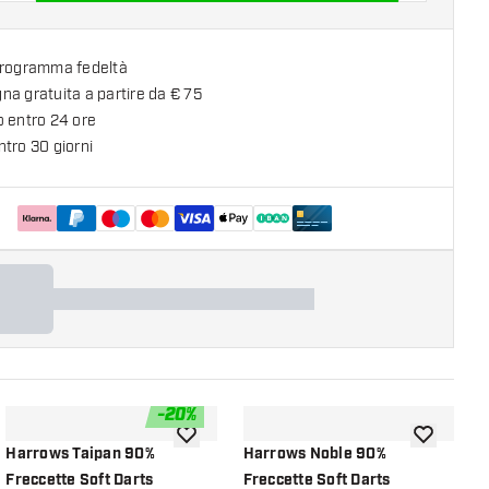
programma fedeltà
a gratuita a partire da € 75
o entro 24 ore
tro 30 giorni
-
20
%
lla lista dei desideri
aggiungi alla lista dei desideri
aggiungi all
Harrows Taipan 90%
Harrows Noble 90%
H
Freccette Soft Darts
Freccette Soft Darts
F