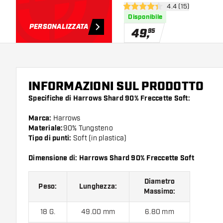
apri pannello rece
4.4 (15)
4.4 stelle di valutazione
Disponibile
PERSONALIZZATA
49
,
95
INFORMAZIONI SUL PRODOTTO
Specifiche di Harrows Shard 90% Freccette Soft:
Marca:
Harrows
Materiale:
90% Tungsteno
Tipo di punti:
Soft (in plastica)
Dimensione di: Harrows Shard 90% Freccette Soft
Diametro
Peso:
Lunghezza:
Massimo:
18 G.
49.00 mm
6.80 mm