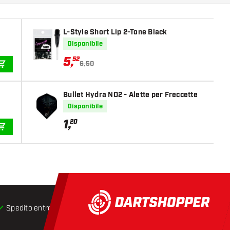
L-Style Short Lip 2-Tone Black
Disponibile
5
,
52
6,50
AGGIUNGI AL CARRELLO
Bullet Hydra NO2 - Alette per Freccette
Disponibile
1
,
20
AGGIUNGI AL CARRELLO
Spedito entro 24 ore
Spedizione gratuita
da € 75