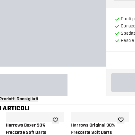
Punti 
Consegn
Spedit
Reso en
Prodotti Consigliati
 ARTICOLI
i alla lista dei desideri
aggiungi alla lista dei desideri
aggiungi a
Harrows Boxer 90%
Harrows Original 90%
Freccette Soft Darts
Freccette Soft Darts