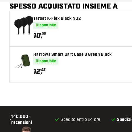
SPESSO ACQUISTATO INSIEME A
Colore del barrel
Target K-Flex Black NO2
Forma della punta del barrel
Disponibile
Zona di presa del barrel
10
,
95
Forma del barrel
Harrows Smart Dart Case 3 Green Black
Peso delle freccette
Disponibile
12
,
95
Larghezza del barrel (MM)
Lunghezza del barrel (MM)
140.000+
•
Spedito entro 24 ore
Spedizi
recensioni