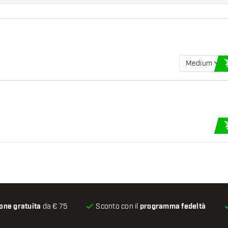
Medium
one gratuita
da € 75
Sconto con il
programma fedeltà