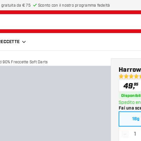
 gratuita da € 75
Sconto con il nostro programma fedeltà
FRECCETTE
 90% Freccette Soft Darts
Harrow
5 stelle di
49
,
95
Disponibil
Spedito en
Fai una sc
18g
-
Diminui