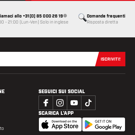
iamaci allo +31(0) 85 000 26 19
Domande frequenti
Servizio clienti non disponibile
00 - 21:00 (Lun-Ven) Solo in inglese
Risposta diretta
ISCRIVITI!
Iscriviti sub
NE
SEGUICI SUI SOCIAL
SCARICA L’APP
tto