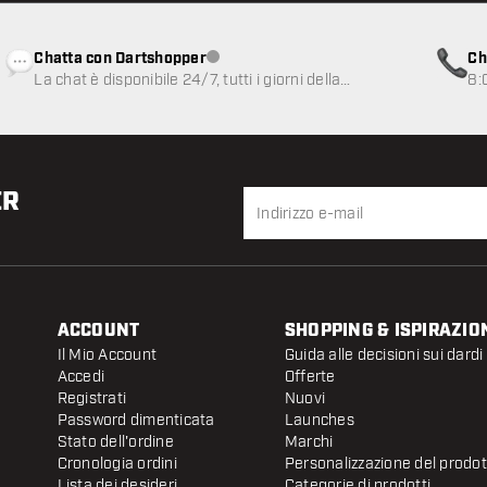
Chatta con Dartshopper
Ch
Servizio clienti non disponibile
La chat è disponibile 24/7, tutti i giorni della
8:
settimana
ER
ACCOUNT
SHOPPING & ISPIRAZIO
Il Mio Account
Guida alle decisioni sui dardi
Accedi
Offerte
Registrati
Nuovi
Password dimenticata
Launches
Stato dell'ordine
Marchi
Cronologia ordini
Personalizzazione del prodo
Lista dei desideri
Categorie di prodotti