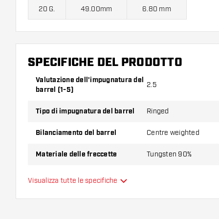
20 G.
49.00mm
6.80 mm
Harrows Shard 90% Freccette Soft contiene:
3 barrel, 3 ale
SPECIFICHE DEL PRODOTTO
Valutazione dell'impugnatura del
2.5
barrel (1-5)
Tipo di impugnatura del barrel
Ringed
Bilanciamento del barrel
Centre weighted
Materiale delle freccette
Tungsten 90%
Impugnatura della punta del
Visualizza tutte le specifiche
Short Ring
barrel
Giocatore di freccette