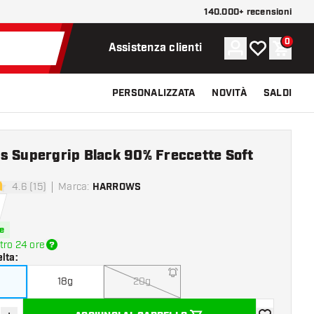
140.000+ recensioni
0
Account
La mia lista d
Carrel
Assistenza clienti
PERSONALIZZATA
NOVITÀ
SALDI
s Supergrip Black 90% Freccette Soft
4.6 (15)
Marca
:
HARROWS
di valutazione
e
tro 24 ore
elta
:
18g
20g