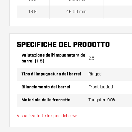
18 G.
46.00 mm
20 G.
46.00 mm
SPECIFICHE DEL PRODOTTO
Harrows Supergrip Black 90% Freccette Soft contien
astine.
Valutazione dell'impugnatura del
2.5
barrel (1-5)
Tipo di impugnatura del barrel
Ringed
Bilanciamento del barrel
Front loaded
Materiale delle freccette
Tungsten 90%
Impugnatura della punta del
Visualizza tutte le specifiche
Smooth
barrel