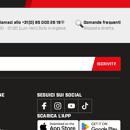
iamaci allo +31(0) 85 000 26 19
Domande frequenti
Servizio clienti non disponibile
00 - 21:00 (Lun-Ven) Solo in inglese
Risposta diretta
ISCRIVITI!
Iscriviti sub
NE
SEGUICI SUI SOCIAL
SCARICA L’APP