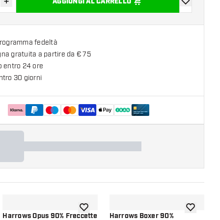
+
AGGIUNGI AL CARRELLO
sci quantità
Aumenta quantità
aggiungi alla
programma fedeltà
a gratuita a partire da € 75
o entro 24 ore
tro 30 giorni
lla lista dei desideri
aggiungi alla lista dei desideri
aggiungi all
Harrows Opus 90% Freccette
Harrows Boxer 90%
H