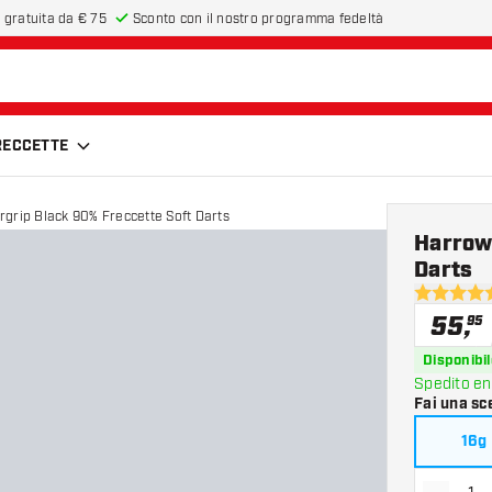
 gratuita da € 75
Sconto con il nostro programma fedeltà
FRECCETTE
Harrows Supergrip Black 90% Freccette Soft Darts
Harrow
Darts
4.6 stelle 
55
,
95
Disponibil
Spedito en
Fai una sc
16g