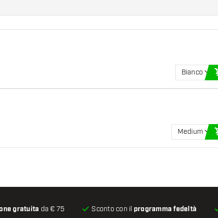
Bianco
Medium
one gratuita
da € 75
Sconto con il
programma fedeltà