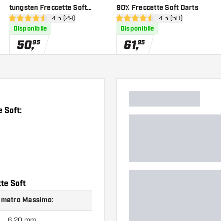
tungsten Freccette Soft
90% Freccette Soft Darts
nsioni
apri pannello recensioni
4.5 (29)
apri pannello recens
4.5 (50)
Darts
4.5 stelle di valutazione
4.5 stelle di valutazione
Disponibile
Disponibile
50
,
61
,
95
95
 Soft:
te Soft
ametro Massimo:
6.20 mm