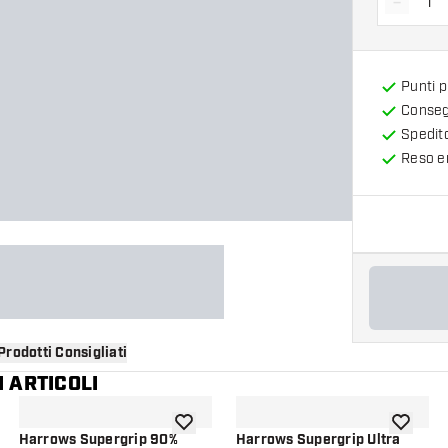
-
Diminui
Punti 
Consegn
Spedit
Reso en
Prodotti Consigliati
 ARTICOLI
i alla lista dei desideri
aggiungi alla lista dei desideri
aggiungi a
Harrows Supergrip 90%
Harrows Supergrip Ultra