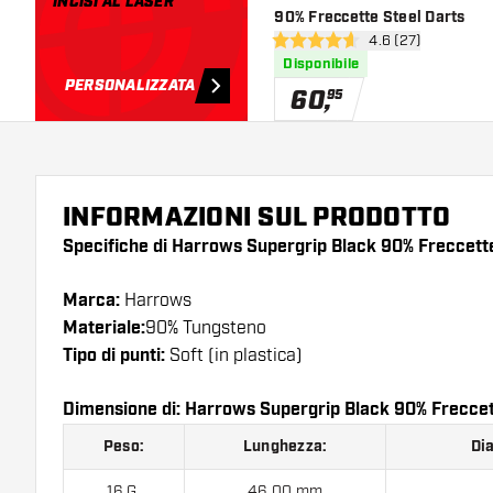
INCISI AL LASER
90% Freccette Steel Darts
apri pannello rece
4.6 (27)
4.6 stelle di valutazione
Disponibile
PERSONALIZZATA
60
,
95
INFORMAZIONI SUL PRODOTTO
Specifiche di Harrows Supergrip Black 90% Freccette
Marca:
Harrows
Materiale:
90% Tungsteno
Tipo di punti:
Soft (in plastica)
Dimensione di: Harrows Supergrip Black 90% Freccet
Peso:
Lunghezza:
Di
16 G.
46.00 mm