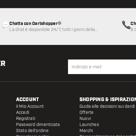
Chatta con Dartshopper
Ch
Servizio clienti non disponibile
La chat è disponibile 24/7, tutti i giorni della
8:
settimana
ER
ACCOUNT
SHOPPING & ISPIRAZIO
Il Mio Account
Guida alle decisioni sui dardi
Accedi
Offerte
Registrati
Nuovi
Password dimenticata
Launches
Stato dell'ordine
Marchi