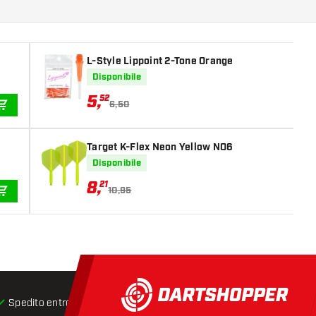
L-Style Lippoint 2-Tone Orange
Disponibile
5
,
52
6,50
AGGIUNGI AL CARRELLO
Target K-Flex Neon Yellow NO6
Disponibile
8
,
21
10,95
AGGIUNGI AL CARRELLO
Spedito entro 24 ore
Spedizione gratuita
da € 75