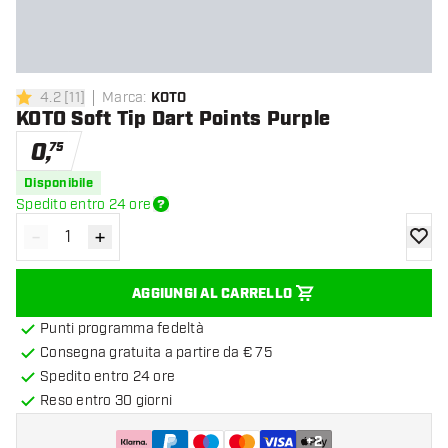
4.2
[
11
]
Marca
:
KOTO
4.2 stelle di valutazione
KOTO Soft Tip Dart Points Purple
0
,
75
Disponibile
Spedito entro 24 ore
-
+
Diminuisci quantità
Aumenta quantità
aggiung
AGGIUNGI AL CARRELLO
Punti programma fedeltà
Consegna gratuita a partire da € 75
Spedito entro 24 ore
Reso entro 30 giorni
+
2