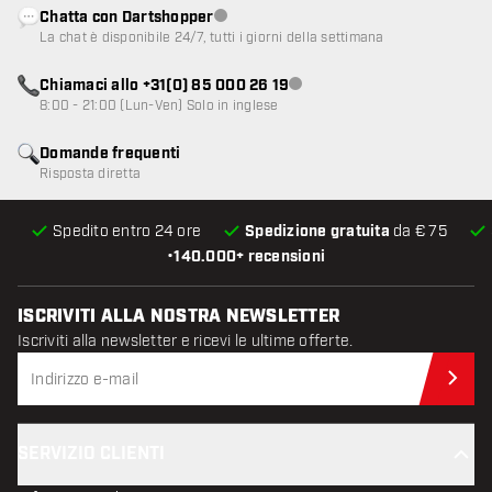
Chatta con Dartshopper
Servizio clienti non disponibile
La chat è disponibile 24/7, tutti i giorni della settimana
Chiamaci allo +31(0) 85 000 26 19
Servizio clienti non disponibile
8:00 - 21:00 (Lun-Ven) Solo in inglese
Domande frequenti
Risposta diretta
Spedito entro 24 ore
Spedizione gratuita
da € 75
•
140.000+ recensioni
ISCRIVITI ALLA NOSTRA NEWSLETTER
Iscriviti alla newsletter e ricevi le ultime offerte.
Iscr
SERVIZIO CLIENTI