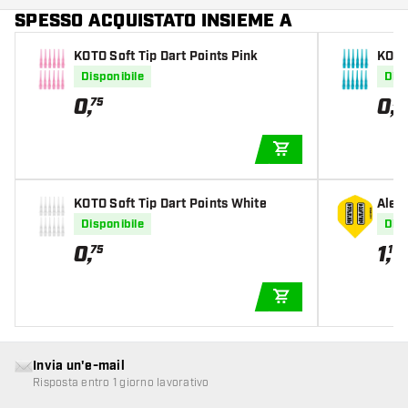
SPESSO ACQUISTATO INSIEME A
KOTO Soft Tip Dart Points Pink
KOTO 
Disponibile
Disp
0
,
0
,
75
75
AGGIUNGI AL CARR
KOTO Soft Tip Dart Points White
Alett
Disponibile
Disp
0
,
1
,
75
10
AGGIUNGI AL CARR
Invia un'e-mail
Risposta entro 1 giorno lavorativo