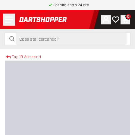
Spedito entro 24 ore
Menu
0
Account
La mia list
Carr
torna alla home page
cerca
cerca
Top 10 Accessori