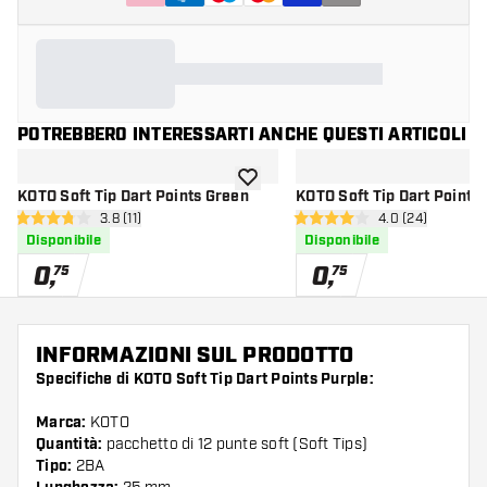
POTREBBERO INTERESSARTI ANCHE QUESTI ARTICOLI
aggiungi alla lista dei desideri
KOTO Soft Tip Dart Points Green
KOTO Soft Tip Dart Points
apri pannello recensioni
3.8 (11)
apri pannello re
4.0 (24)
3.8 stelle di valutazione
4 stelle di valutazione
Disponibile
Disponibile
0
,
0
,
75
75
INFORMAZIONI SUL PRODOTTO
Specifiche di KOTO Soft Tip Dart Points Purple:
Marca:
KOTO
Quantità:
pacchetto di 12 punte soft (Soft Tips)
Tipo:
2BA