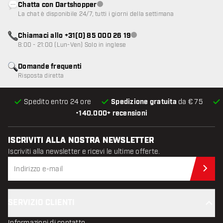
Chatta con Dartshopper
Servizio clienti non disponibile
La chat è disponibile 24/7, tutti i giorni della settimana
Chiamaci allo +31(0) 85 000 26 19
Servizio clienti non disponibile
8:00 - 21:00 (Lun-Ven) Solo in inglese
Domande frequenti
Risposta diretta
Spedito entro 24 ore
Spedizione gratuita
da € 75
•
140.000+ recensioni
ISCRIVITI ALLA NOSTRA NEWSLETTER
Iscriviti alla newsletter e ricevi le ultime offerte.
Iscr
SERVIZIO CLIENTI
Informazioni di contatto