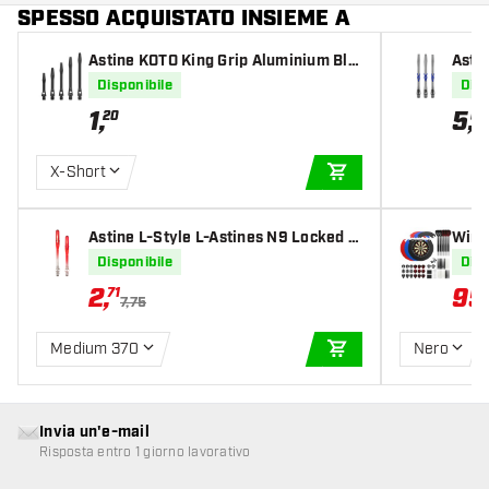
SPESSO ACQUISTATO INSIEME A
Astine KOTO King Grip Aluminium Bla
Asti
ck
oove
Disponibile
Disp
1
,
5
,
20
00
X-Short
AGGIUNGI AL CARR
Astine L-Style L-Astines N9 Locked S
Winm
lim Apple Red
KOTO
Disponibile
Disp
pezz
2
,
95
71
7,75
Medium 370
Nero
AGGIUNGI AL CARR
Invia un'e-mail
Risposta entro 1 giorno lavorativo