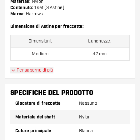
Materiali:
Nylon
Contenuto:
1 set (3 Astine)
Marca:
Harrows
Dimensione di Astine per freccette:
Dimensioni:
Lunghezze:
Medium
47 mm
Per saperne di più
Confezione da 3 pezzi.
Suggerimento di Dartshopper!
SPECIFICHE DEL PRODOTTO
Giocatore di freccette
Nessuno
Assicuratevi di avere a portata di mano un gran
numero di alette e di astine. Questi possono
Materiale del shaft
Nylon
danneggiarsi o rompersi con l'uso.
Colore principale
Blanca
Provate un astine di dimensioni diverse per