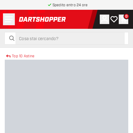
Spedito entro 24 ore
Menu
0
Account
La mia list
Carr
torna alla home page
cerca
cerca
Top 10 Astine