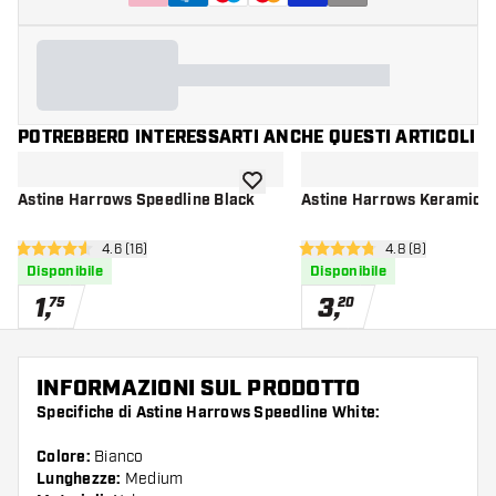
POTREBBERO INTERESSARTI ANCHE QUESTI ARTICOLI
aggiungi alla lista dei desideri
Astine Harrows Speedline Black
Astine Harrows Keramic W
apri pannello recensioni
4.6 (16)
apri pannello re
4.8 (8)
4.6 stelle di valutazione
4.8 stelle di valutazione
Disponibile
Disponibile
1
,
3
,
75
20
INFORMAZIONI SUL PRODOTTO
Specifiche di Astine Harrows Speedline White:
Colore:
Bianco
Lunghezze:
Medium