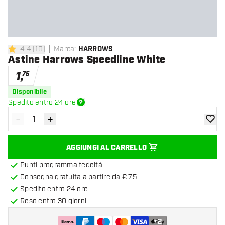
4.4
[
10
]
Marca
:
HARROWS
4.4 stelle di valutazione
Astine Harrows Speedline White
1
,
75
Disponibile
Spedito entro 24 ore
-
+
Diminuisci quantità
Aumenta quantità
aggiung
AGGIUNGI AL CARRELLO
Punti programma fedeltà
Consegna gratuita a partire da € 75
Spedito entro 24 ore
Reso entro 30 giorni
+
2