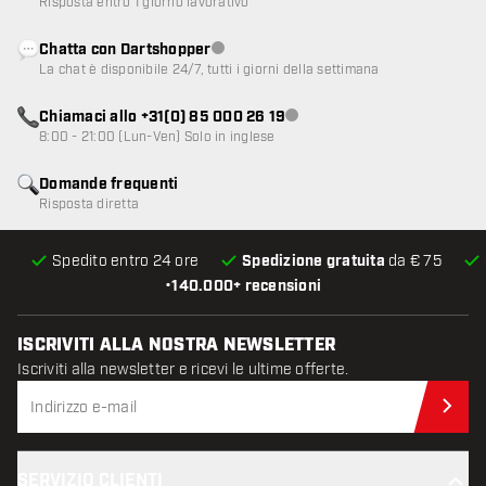
Risposta entro 1 giorno lavorativo
Chatta con Dartshopper
Servizio clienti non disponibile
La chat è disponibile 24/7, tutti i giorni della settimana
Chiamaci allo +31(0) 85 000 26 19
Servizio clienti non disponibile
8:00 - 21:00 (Lun-Ven) Solo in inglese
Domande frequenti
Risposta diretta
Spedito entro 24 ore
Spedizione gratuita
da € 75
•
140.000+ recensioni
ISCRIVITI ALLA NOSTRA NEWSLETTER
Iscriviti alla newsletter e ricevi le ultime offerte.
Iscr
SERVIZIO CLIENTI