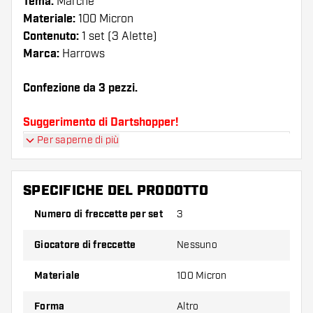
Tema:
Marche
Materiale:
100 Micron
Contenuto:
1 set (3 Alette)
Marca:
Harrows
Confezione da 3 pezzi.
Suggerimento di Dartshopper!
Per saperne di più
Assicuratevi di avere a portata di mano un gran
numero di alette e di astine. Questi possono
danneggiarsi o rompersi con l'uso.
SPECIFICHE DEL PRODOTTO
Numero di freccette per set
3
Provate una forma, un materiale o uno
spessore diverso di alette per scoprire quale
Giocatore di freccette
Nessuno
variante vi si addice di più!
Materiale
100 Micron
Forma
Altro