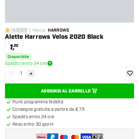
4.5
[
21
]
Marca
:
HARROWS
4.5 stelle di valutazione
Alette Harrows Velos 2020 Black
1
,
20
Disponibile
Spedito entro 24 ore
-
+
Diminuisci quantità
Aumenta quantità
aggiung
AGGIUNGI AL CARRELLO
Punti programma fedeltà
Consegna gratuita a partire da € 75
Spedito entro 24 ore
Reso entro 30 giorni
+
2