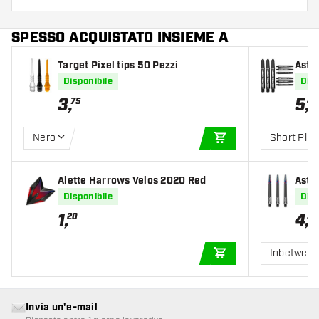
SPESSO ACQUISTATO INSIEME A
Target Pixel tips 50 Pezzi
Astin
Disponibile
Disp
3
,
5
,
75
49
Nero
Short Plus
AGGIUNGI AL CARR
Alette Harrows Velos 2020 Red
Astin
ck
Disponibile
Disp
1
,
4
,
20
50
Inbetwee
AGGIUNGI AL CARR
Invia un'e-mail