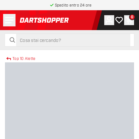
Spedito entro 24 ore
Menu
0
Account
La mia list
Carr
torna alla home page
cerca
cerca
Top 10 Alette