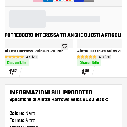
POTREBBERO INTERESSARTI ANCHE QUESTI ARTICOLI
aggiungi alla lista dei desideri
Alette Harrows Velos 2020 Red
Alette Harrows Velos 202
apri pannello recensioni
4.9 (21)
apri pannello re
4.8 (20)
4.9 stelle di valutazione
4.8 stelle di valutazione
Disponibile
Disponibile
1
,
1
,
20
20
INFORMAZIONI SUL PRODOTTO
Specifiche di Alette Harrows Velos 2020 Black:
Colore:
Nero
Forma:
Altro