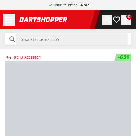
Spedito entro 24 ore
Menu
0
Account
La mia list
Carr
torna alla home page
cerca
cerca
-
65
%
Top 10 Accessori