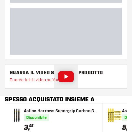
GUARDA IL VIDEO SU QUESTO PRODOTTO
Guarda tutti i video su YouTube
SPESSO ACQUISTATO INSIEME A
Astine Harrows Supergrip Carbon Gol
Astin
d
Disponibile
Disp
3
,
5
,
95
49