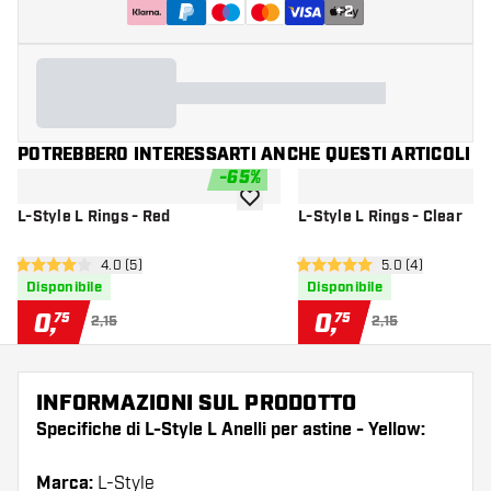
+
2
POTREBBERO INTERESSARTI ANCHE QUESTI ARTICOLI
-
65
%
aggiungi alla lista dei desideri
L-Style L Rings - Red
L-Style L Rings - Clear
apri pannello recensioni
4.0 (5)
apri pannello re
5.0 (4)
4 stelle di valutazione
5 stelle di valutazione
Disponibile
Disponibile
0
,
0
,
75
75
2,15
2,15
INFORMAZIONI SUL PRODOTTO
Specifiche di L-Style L Anelli per astine - Yellow:
Marca:
L-Style