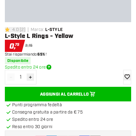
4.0
[
2
]
Marca
:
L-STYLE
4 stelle di valutazione
L-Style L Rings - Yellow
0
,
75
2,15
Stai risparmiando
65%
!
Disponibile
Spedito entro 24 ore
-
+
Diminuisci quantità
Aumenta quantità
aggiung
AGGIUNGI AL CARRELLO
Punti programma fedeltà
Consegna gratuita a partire da € 75
Spedito entro 24 ore
Reso entro 30 giorni