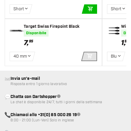
Short
Short
AGGIUNGI AL CARR
Target Swiss Firepoint Black
Winma
Disponibile
Disp
7
,
1
,
95
95
40 mm
Blu
AGGIUNGI AL CARR
Invia un'e-mail
Risposta entro 1 giorno lavorativo
Chatta con Dartshopper
Servizio clienti non disponibile
La chat è disponibile 24/7, tutti i giorni della settimana
Chiamaci allo +31(0) 85 000 26 19
Servizio clienti non disponibile
8:00 - 21:00 (Lun-Ven) Solo in inglese