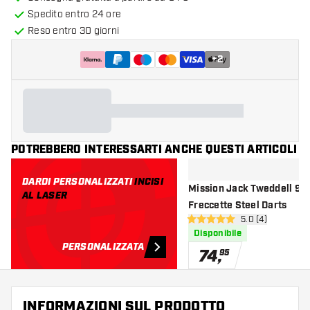
Spedito entro 24 ore
Reso entro 30 giorni
+
2
POTREBBERO INTERESSARTI ANCHE QUESTI ARTICOLI
DARDI PERSONALIZZATI
INCISI
Mission Jack Tweddell 95
AL LASER
Freccette Steel Darts
apri pannello re
5.0 (4)
5 stelle di valutazione
Disponibile
PERSONALIZZATA
74
,
95
INFORMAZIONI SUL PRODOTTO