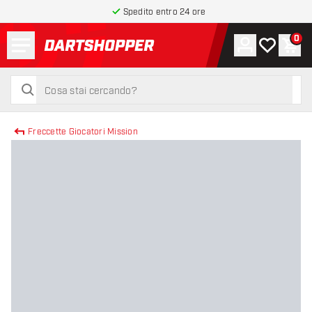
Spedito entro 24 ore
Menu
0
Account
La mia list
Carr
torna alla home page
cerca
cerca
Freccette Giocatori Mission