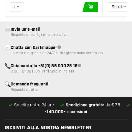
L
Short
AGGIUNGI AL CARR
Invia un'e-mail
Risposta entro 1 giorno lavorativo
Chatta con Dartshopper
Servizio clienti non disponibile
La chat è disponibile 24/7, tutti i giorni della settimana
Chiamaci allo +31(0) 85 000 26 19
Servizio clienti non disponibile
8:00 - 21:00 (Lun-Ven) Solo in inglese
Domande frequenti
Risposta diretta
Spedito entro 24 ore
Spedizione gratuita
da € 75
•
140.000+ recensioni
ISCRIVITI ALLA NOSTRA NEWSLETTER