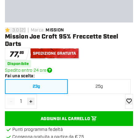
3.0
[
2
]
Marca
:
MISSION
3 stelle di valutazione
Mission Joe Croft 95% Freccette Steel
Darts
77
,
95
Spedizione gratuita
Disponibile
Spedito entro 24 ore
Fai una scelta
:
23g
25g
-
+
Diminuisci quantità
Aumenta quantità
aggiung
AGGIUNGI AL CARRELLO
Punti programma fedeltà
Consegna gratuita a partire da € 75