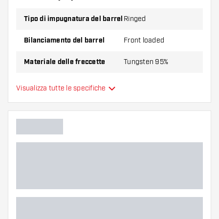
Tipo di impugnatura del barrel
Ringed
Bilanciamento del barrel
Front loaded
Materiale delle freccette
Tungsten 95%
Impugnatura della punta del
Visualizza tutte le specifiche
Smooth
barrel
Giocatore di freccette
Colore del barrel
Forma della punta del barrel
Zona di presa del barrel
Forma del barrel