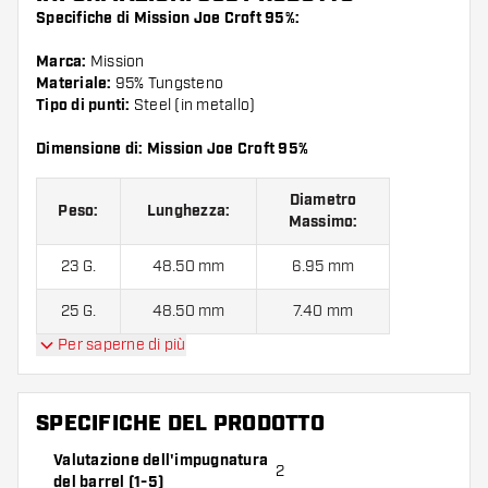
Specifiche di Mission Joe Croft 95%:
Marca:
Mission
Materiale:
95% Tungsteno
Tipo di punti:
Steel (in metallo)
Dimensione di: Mission Joe Croft 95%
Diametro
Peso:
Lunghezza:
Massimo:
23 G.
48.50 mm
6.95 mm
25 G.
48.50 mm
7.40 mm
Per saperne di più
Mission Joe Croft 95% contiene:
3 barrel, 3 alette e 3
astine.
SPECIFICHE DEL PRODOTTO
Valutazione dell'impugnatura
2
del barrel (1-5)