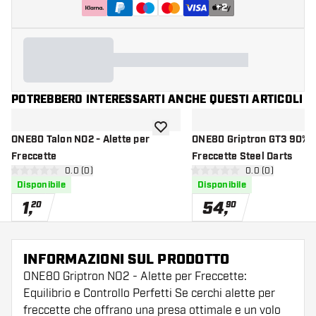
+
2
POTREBBERO INTERESSARTI ANCHE QUESTI ARTICOLI
aggiungi alla lista dei desideri
ONE80 Talon NO2 - Alette per
ONE80 Griptron GT3 90% -
Freccette
Freccette Steel Darts
apri pannello recensioni
0.0 (0)
apri pannello re
0.0 (0)
0 stelle di valutazione
0 stelle di valutazione
Disponibile
Disponibile
1
,
54
,
20
90
INFORMAZIONI SUL PRODOTTO
ONE80 Griptron NO2 - Alette per Freccette:
Equilibrio e Controllo Perfetti Se cerchi alette per
freccette che offrano una presa ottimale e un volo