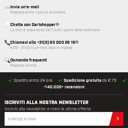
Invia un'e-mail
Risposta entro 1 giorno lavorativo
Chatta con Dartshopper
Servizio clienti non disponibile
La chat è disponibile 24/7, tutti i giorni della settimana
Chiamaci allo +31(0) 85 000 26 19
Servizio clienti non disponibile
8:00 - 21:00 (Lun-Ven) Solo in inglese
Domande frequenti
Risposta diretta
Spedito entro 24 ore
Spedizione gratuita
da € 75
•
140.000+ recensioni
ISCRIVITI ALLA NOSTRA NEWSLETTER
Iscriviti alla newsletter e ricevi le ultime offerte.
Iscr