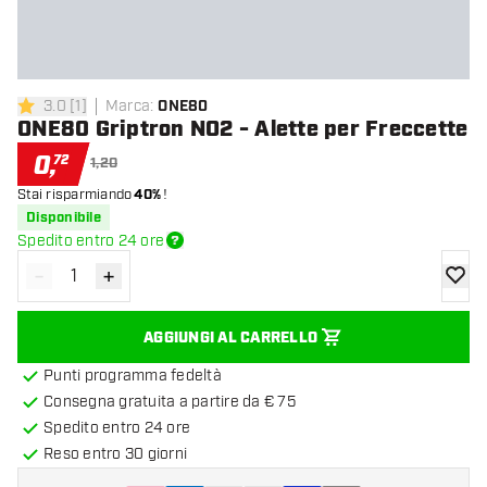
3.0
[
1
]
Marca
:
ONE80
3 stelle di valutazione
ONE80 Griptron NO2 - Alette per Freccette
0
,
72
1,20
Stai risparmiando
40%
!
Disponibile
Spedito entro 24 ore
-
+
Diminuisci quantità
Aumenta quantità
aggiung
AGGIUNGI AL CARRELLO
Punti programma fedeltà
Consegna gratuita a partire da € 75
Spedito entro 24 ore
Reso entro 30 giorni