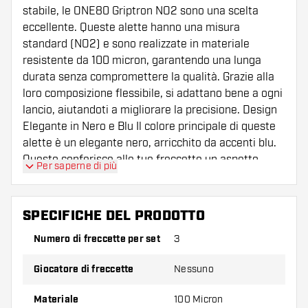
stabile, le ONE80 Griptron NO2 sono una scelta
eccellente. Queste alette hanno una misura
standard (NO2) e sono realizzate in materiale
resistente da 100 micron, garantendo una lunga
durata senza compromettere la qualità. Grazie alla
loro composizione flessibile, si adattano bene a ogni
lancio, aiutandoti a migliorare la precisione. Design
Elegante in Nero e Blu Il colore principale di queste
alette è un elegante nero, arricchito da accenti blu.
Questo conferisce alle tue freccette un aspetto
Per saperne di più
moderno e sportivo con cui puoi distinguerti. Che tu
stia giocando in competizione o semplicemente
divertendoti con gli amici, con queste alette sarai
SPECIFICHE DEL PRODOTTO
sempre notato. Inoltre, ogni set contiene tre alette,
Numero di freccette per set
3
così avrai sempre una scorta quando serve. Adatte a
Chiunque Prenda sul Serio il Gioco delle Freccette
Giocatore di freccette
Nessuno
Anche se queste alette non sono progettate per un
giocatore specifico, sono ideali per chiunque prenda
Materiale
100 Micron