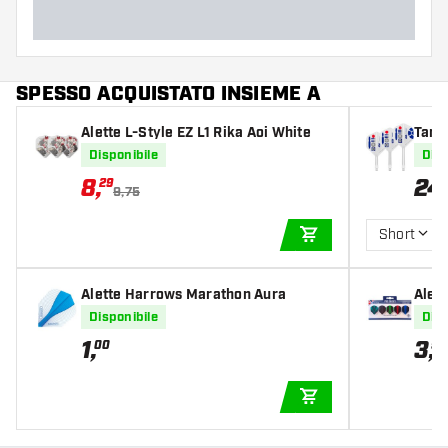
SPESSO ACQUISTATO INSIEME A
Alette L-Style EZ L1 Rika Aoi White
Targ
lette
Disponibile
Disp
8
,
24
29
9,75
Short
AGGIUNGI AL CARR
Alette Harrows Marathon Aura
Alet
Disponibile
Disp
1
,
3
,
00
95
AGGIUNGI AL CARR