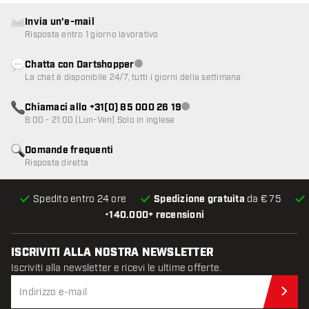
Invia un'e-mail
Risposta entro 1 giorno lavorativo
Chatta con Dartshopper
Servizio clienti non disponibile
La chat è disponibile 24/7, tutti i giorni della settimana
Chiamaci allo +31(0) 85 000 26 19
Servizio clienti non disponibile
8:00 - 21:00 (Lun-Ven) Solo in inglese
Domande frequenti
Risposta diretta
Spedito entro 24 ore
Spedizione gratuita
da € 75
•
140.000+ recensioni
ISCRIVITI ALLA NOSTRA NEWSLETTER
Iscriviti alla newsletter e ricevi le ultime offerte.
Iscr