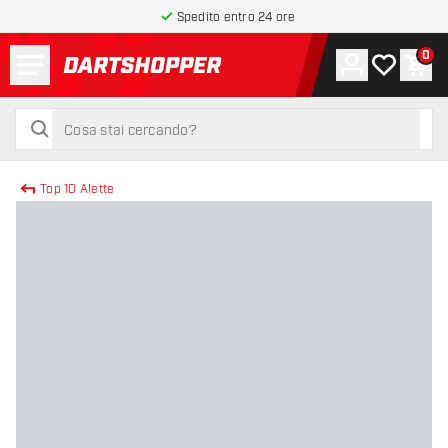
Spedito entro 24 ore
Menu
0
Account
La mia list
Carr
torna alla home page
cerca
cerca
Top 10 Alette