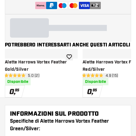
+
2
POTREBBERO INTERESSARTI ANCHE QUESTI ARTICOLI
aggiungi alla lista dei desideri
Alette Harrows Vortex Feather
Alette Harrows Vortex Fe
Gold/Silver
Red/Silver
apri pannello recensioni
5.0 (2)
apri pannello re
4.9 (15)
5 stelle di valutazione
4.9 stelle di valutazione
Disponibile
Disponibile
0
,
0
,
95
95
INFORMAZIONI SUL PRODOTTO
Specifiche di Alette Harrows Vortex Feather
Green/Silver: