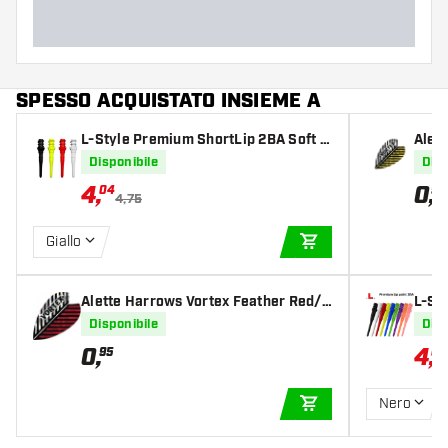
SPESSO ACQUISTATO INSIEME A
L-Style Premium ShortLip 2BA Soft T
Alet
ips
Silve
Disponibile
Disp
4
,
0
,
04
95
4,75
Giallo
AGGIUNGI AL CARR
Alette Harrows Vortex Feather Red/S
L-St
ilver
Disponibile
Disp
0
,
4
,
95
04
Nero
AGGIUNGI AL CARR