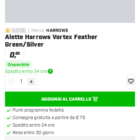
5.0
[
5
]
Marca
:
HARROWS
5 stelle di valutazione
Alette Harrows Vortex Feather
Green/Silver
0
,
95
Disponibile
Spedito entro 24 ore
-
+
Diminuisci quantità
Aumenta quantità
aggiung
AGGIUNGI AL CARRELLO
Punti programma fedeltà
Consegna gratuita a partire da € 75
Spedito entro 24 ore
Reso entro 30 giorni