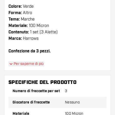
Colore:
Verde
Forma:
Altro
Tema:
Marche
Materiale:
100 Micron
Contenuto:
1 set (3 Alette)
Marca:
Harrows
Confezione da 3 pezzi.
Suggerimento di Dartshopper!
Per saperne di più
Assicuratevi di avere a portata di mano un gran
numero di alette e di astine. Questi possono
SPECIFICHE DEL PRODOTTO
danneggiarsi o rompersi con l'uso.
Numero di freccette per set
3
Provate una forma, un materiale o uno
Giocatore di freccette
Nessuno
spessore diverso di alette per scoprire quale
variante vi si addice di più!
Materiale
100 Micron