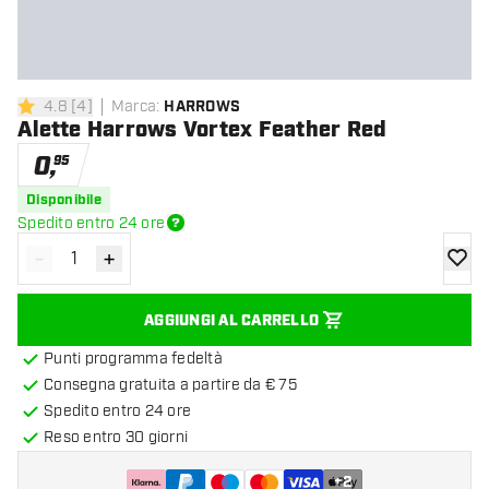
4.8
[
4
]
Marca
:
HARROWS
4.8 stelle di valutazione
Alette Harrows Vortex Feather Red
0
,
95
Disponibile
Spedito entro 24 ore
-
+
Diminuisci quantità
Aumenta quantità
aggiung
AGGIUNGI AL CARRELLO
Punti programma fedeltà
Consegna gratuita a partire da € 75
Spedito entro 24 ore
Reso entro 30 giorni
+
2