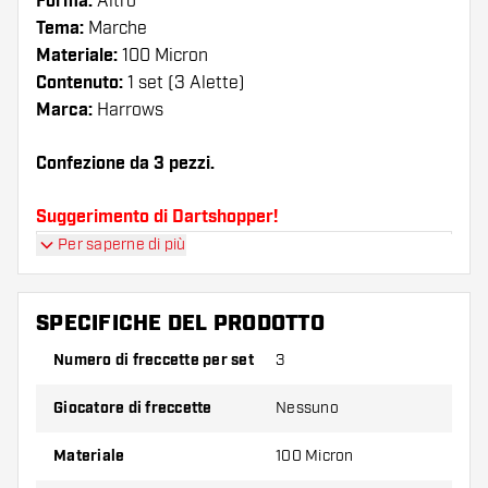
Forma:
Altro
Tema:
Marche
Materiale:
100 Micron
Contenuto:
1 set (3 Alette)
Marca:
Harrows
Confezione da 3 pezzi.
Suggerimento di Dartshopper!
Per saperne di più
Assicuratevi di avere a portata di mano un gran
numero di alette e di astine. Questi possono
danneggiarsi o rompersi con l'uso.
SPECIFICHE DEL PRODOTTO
Numero di freccette per set
3
Provate una forma, un materiale o uno
spessore diverso di alette per scoprire quale
Giocatore di freccette
Nessuno
variante vi si addice di più!
Materiale
100 Micron