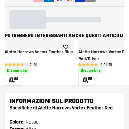
POTREBBERO INTERESSARTI ANCHE QUESTI ARTICOLI
aggiungi alla lista dei desideri
Alette Harrows Vortex Feather Blue
Alette Harrows Vortex Fe
Red/Silver
apri pannello recensioni
4.7 (6)
apri pannello re
4.9 (15)
4.7 stelle di valutazione
4.9 stelle di valutazione
Disponibile
Disponibile
0
,
0
,
95
95
INFORMAZIONI SUL PRODOTTO
Specifiche di Alette Harrows Vortex Feather Red:
Colore:
Rosso