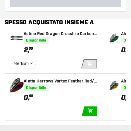
SPESSO ACQUISTATO INSIEME A
Astine Red Dragon Crossfire Carbon
Alet
Fibre
n/Si
Disponibile
Disp
2
,
0
,
50
95
Medium
AGGIUNGI AL CARR
Alette Harrows Vortex Feather Red/S
Alet
ilver
Silve
Disponibile
Disp
0
,
0
,
95
95
AGGIUNGI AL CARR