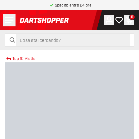
Spedito entro 24 ore
Menu
0
Account
La mia list
Carr
torna alla home page
cerca
cerca
Top 10 Alette