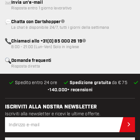
Invia un'e-mail
Risposta entro 1 giorno lavorativo
Chatta con Dartshopper
Servizio clienti non disponibile
La chat è disponibile 24/7, tutti i giorni della settimana
Chiamaci allo +31(0) 85 000 26 19
Servizio clienti non disponibile
8:00 - 21:00 (Lun-Ven) Solo in inglese
Domande frequenti
Risposta diretta
Spedito entro 24 ore
Spedizione gratuita
da € 75
•
140.000+ recensioni
ISCRIVITI ALLA NOSTRA NEWSLETTER
Iscriviti alla newsletter e ricevi le ultime offerte.
Iscr