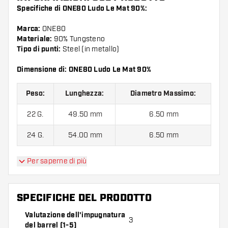
Specifiche di ONE80 Ludo Le Mat 90%:
Marca:
ONE80
Materiale:
90% Tungsteno
Tipo di punti:
Steel (in metallo)
Dimensione di: ONE80 Ludo Le Mat 90%
Peso:
Lunghezza:
Diametro Massimo:
22 G.
49.50 mm
6.50 mm
24 G.
54.00 mm
6.50 mm
Per saperne di più
ONE80 Ludo Le Mat 90% contiene:
3 barrel, 3 alette e 6
astine.
SPECIFICHE DEL PRODOTTO
Valutazione dell'impugnatura
3
del barrel (1-5)