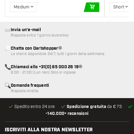
Medium
Short
AGGIUNGI AL CARR
Invia un'e-mail
Risposta entro 1 giorno lavorativo
Chatta con Dartshopper
Servizio clienti non disponibile
La chat è disponibile 24/7, tutti i giorni della settimana
Chiamaci allo +31(0) 85 000 26 19
Servizio clienti non disponibile
8:00 - 21:00 (Lun-Ven) Solo in inglese
Domande frequenti
Risposta diretta
Spedito entro 24 ore
Spedizione gratuita
da € 75
•
140.000+ recensioni
ISCRIVITI ALLA NOSTRA NEWSLETTER