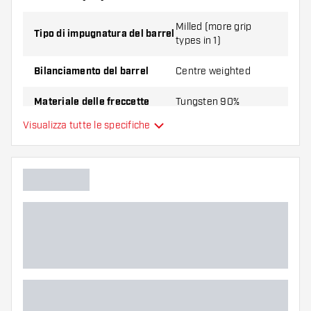
Milled (more grip
Tipo di impugnatura del barrel
types in 1)
Bilanciamento del barrel
Centre weighted
Materiale delle freccette
Tungsten 90%
Visualizza tutte le specifiche
Impugnatura della punta del
Smooth
barrel
Giocatore di freccette
Colore del barrel
Forma della punta del barrel
Zona di presa del barrel
Forma del barrel