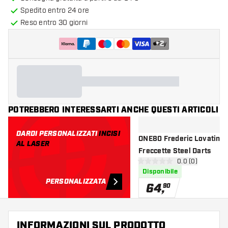
Spedito entro 24 ore
Reso entro 30 giorni
+
2
POTREBBERO INTERESSARTI ANCHE QUESTI ARTICOLI
DARDI PERSONALIZZATI
INCISI
ONE80 Frederic Lovatin 9
AL LASER
Freccette Steel Darts
apri pannello re
0.0 (0)
0 stelle di valutazione
Disponibile
PERSONALIZZATA
64
,
90
INFORMAZIONI SUL PRODOTTO