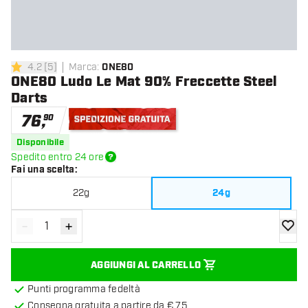
4.2
[
5
]
Marca
:
ONE80
4.2 stelle di valutazione
ONE80 Ludo Le Mat 90% Freccette Steel
Darts
76
,
90
Spedizione gratuita
Disponibile
Spedito entro 24 ore
Fai una scelta
:
22g
24g
-
+
Diminuisci quantità
Aumenta quantità
aggiung
AGGIUNGI AL CARRELLO
Punti programma fedeltà
Consegna gratuita a partire da € 75