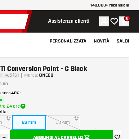
140.000+ recensioni
0
Account
La mia lista d
Carrel
Assistenza clienti
PERSONALIZZATA
NOVITÀ
SALDI
i Conversion Point - C Black
4.5 (6)
Marca
:
ONE80
di valutazione
9,90
miando
40%
!
e
tro 24 ore
elta
:
m
26 mm
30 mm
+
AGGIUNGI AL CARRELLO