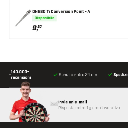
ONE80 Ti Conversion Point - A
Disponibile
9
,
50
140.000+
•
Spedito entro 24 ore
Spedizi
recensioni
Invia un'e-mail
Risposta entro 1 giorno lavorativo