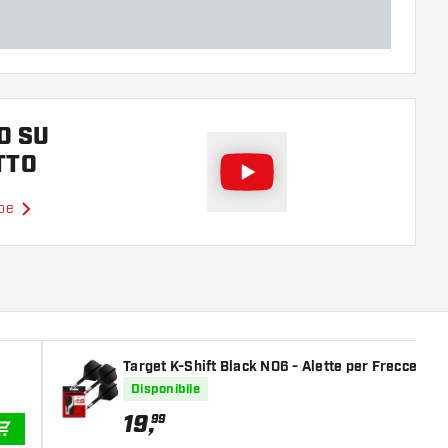
O SU
TTO
ube
Target K-Shift Black NO6 - Alette per Freccette
Disponibile
19
,
99
AGGIUNGI AL CARRELLO