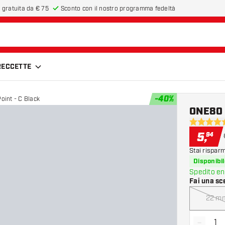
 gratuita da € 75
Sconto con il nostro programma fedeltà
FRECCETTE
-
40
%
oint - C Black
ONE80 T
4.5 stelle 
5
,
94
Stai rispar
Disponibil
Spedito en
Fai una sc
22 m
-