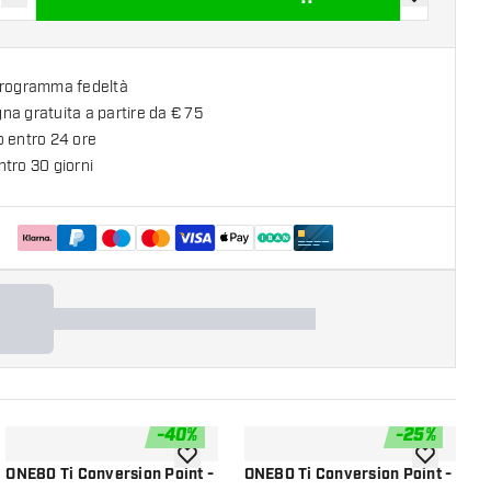
sci quantità
Aumenta quantità
aggiungi alla
programma fedeltà
a gratuita a partire da € 75
o entro 24 ore
tro 30 giorni
-
40
%
-
25
%
lla lista dei desideri
aggiungi alla lista dei desideri
aggiungi all
ONE80 Ti Conversion Point -
ONE80 Ti Conversion Point -
O