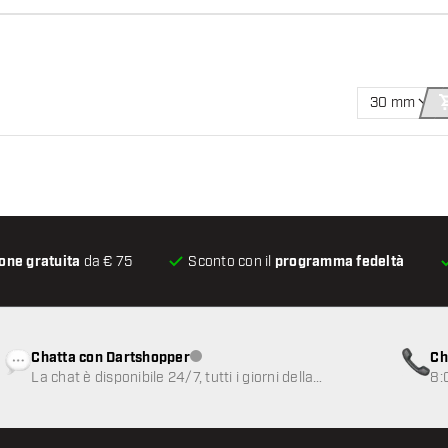
30 mm
one gratuita
da € 75
Sconto con il
programma fedeltà
Chatta con Dartshopper
Ch
Servizio clienti non disponibile
La chat è disponibile 24/7, tutti i giorni della
8:
settimana