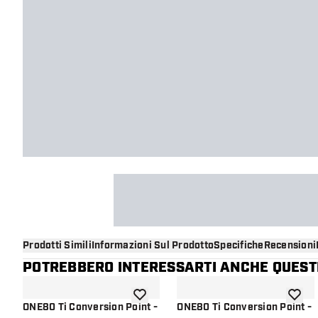
Prodotti Simili
Informazioni Sul Prodotto
Specifiche
Recensioni
POTREBBERO INTERESSARTI ANCHE QUESTI
aggiungi alla lista dei desideri
aggiung
ONE80 Ti Conversion Point -
ONE80 Ti Conversion Point -