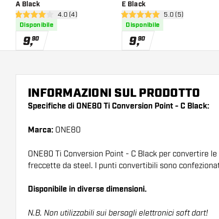
A Black
E Black
apri pannello recensioni
4.0 (4)
apri pannello rece
5.0 (5)
4 stelle di valutazione
5 stelle di valutazione
Disponibile
Disponibile
9
,
9
,
90
90
INFORMAZIONI SUL PRODOTTO
Specifiche di ONE80 Ti Conversion Point - C Black:
Marca:
ONE80
ONE80 Ti Conversion Point - C Black per convertire le 
freccette da steel. I punti convertibili sono confezionat
Disponibile in diverse dimensioni.
N.B. Non utilizzabili sui bersagli elettronici soft dart!