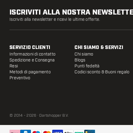
ISCRIVITI ALLA NOSTRA NEWSLETT
Iscriviti alla newsletter e ricevi le ultime offerte.
SERVIZIO CLIENTI
CHI SIAMO & SERVIZI
Informazioni di contatto
Chi siamo
Spedizione e Consegna
Blogs
Resi
Punti fedeltà
Metodi di pagamento
Codici sconto & Buoni regalo
Preventivo
© 2014 - 2026 · Dartshopper B.V.
ONE80 Ti Conversion Point - C Black
- 26 mm