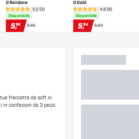
D Rainbow
D Gold
nsioni
apri pannello recensioni
5.0 (3)
apri pannello recens
4.8 (6)
5 stelle di valutazione
4.8 stelle di valutazione
Disponibile
Disponibile
5
,
5
,
94
94
9,90
9,90
tue freccette da soft in
i in confezioni da 3 pezzi.