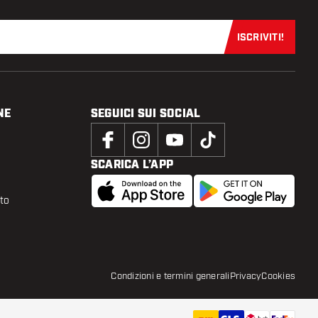
ISCRIVITI!
Iscriviti sub
NE
SEGUICI SUI SOCIAL
SCARICA L’APP
tto
Condizioni e termini generali
Privacy
Cookies
5
,
94
9,90
AGGIUNGI AL CARRELLO