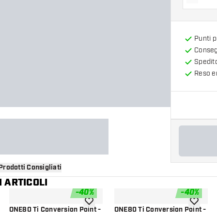
Diminui
Punti 
Consegn
Spedit
Reso en
Prodotti Consigliati
 ARTICOLI
-
40
%
-
40
%
i alla lista dei desideri
aggiungi alla lista dei desideri
aggiungi a
ONE80 Ti Conversion Point -
ONE80 Ti Conversion Point -