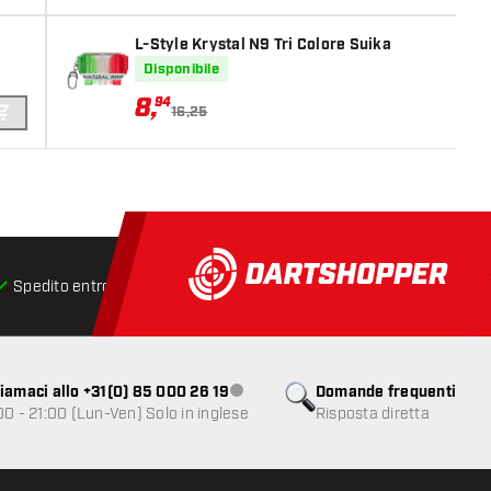
L-Style Krystal N9 Tri Colore Suika
Disponibile
8
,
94
16,25
AGGIUNGI AL CARRELLO
Spedito entro 24 ore
Spedizione gratuita
da € 75
iamaci allo +31(0) 85 000 26 19
Domande frequenti
Servizio clienti non disponibile
00 - 21:00 (Lun-Ven) Solo in inglese
Risposta diretta