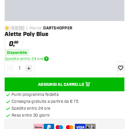
4.6
[
9
]
Marca
:
DARTSHOPPER
4.6 stelle di valutazione
Alette Poly Blue
0
,
60
Disponibile
Spedito entro 24 ore
-
+
Diminuisci quantità
Aumenta quantità
aggiung
AGGIUNGI AL CARRELLO
Punti programma fedeltà
Consegna gratuita a partire da € 75
Spedito entro 24 ore
Reso entro 30 giorni
+
2