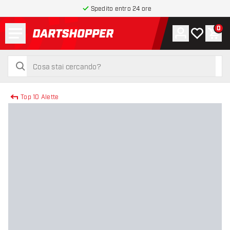
Spedito entro 24 ore
Menu
0
Account
La mia list
Carr
torna alla home page
cerca
cerca
Top 10 Alette