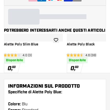
POTREBBERO INTERESSARTI ANCHE QUESTI ARTICOLI
aggiungi alla lista dei desideri
Alette Poly Slim Blue
Alette Poly Black
apri pannello recensioni
4.0 (3)
apri pannello re
4.6 (38)
4 stelle di valutazione
4.6 stelle di valutazione
Disponibile
Disponibile
0
,
0
,
60
60
INFORMAZIONI SUL PRODOTTO
Specifiche di Alette Poly Blue:
Colore:
Blu