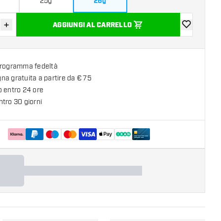
25g
26g
+
AGGIUNGI AL CARRELLO
sci quantità
Aumenta quantità
aggiungi alla
programma fedeltà
a gratuita a partire da € 75
o entro 24 ore
tro 30 giorni