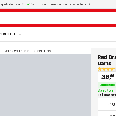
 gratuita da € 75
Sconto con il nostro programma fedeltà
FRECCETTE
Javelin 85% Freccette Steel Darts
Red Dra
Darts
4.3 stelle 
36
,
00
Disponibil
Spedito en
Fai una sc
20g