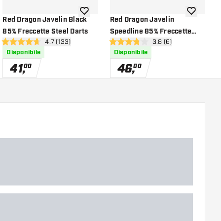
lla lista dei desideri
aggiungi alla lista dei desideri
aggiungi all
Red Dragon Javelin Black
Red Dragon Javelin
R
85% Freccette Steel Darts
Speedline 85% Freccette
8
ioni
apri pannello recensioni
4.7 (133)
apri pannello recensio
3.8 (6)
Soft Darts
-
4.7 stelle di valutazione
3.8 stelle di valutazione
0
Disponibile
Disponibile
41
,
46
,
00
00