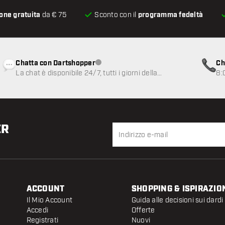
one gratuita
da € 75
Sconto con il
programma fedeltà
Chatta con Dartshopper
Ch
Servizio clienti non disponibile
La chat è disponibile 24/7, tutti i giorni della
8:
settimana
ER
ACCOUNT
SHOPPING & ISPIRAZIO
Il Mio Account
Guida alle decisioni sui dardi
Accedi
Offerte
Registrati
Nuovi