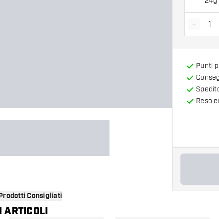
24g
-
Diminui
Punti 
Consegn
Spedit
Reso en
Prodotti Consigliati
 ARTICOLI