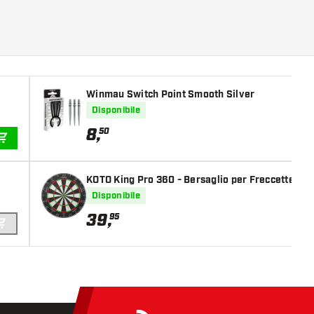
Winmau Switch Point Smooth Silver
Disponibile
8
,
50
AGGIUNGI AL CARRELLO
KOTO King Pro 360 - Bersaglio per Freccette
Disponibile
39
,
95
AGGIUNGI AL CARRELLO