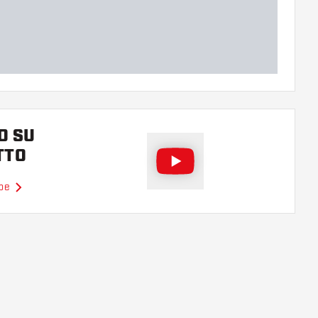
O SU
TTO
ube