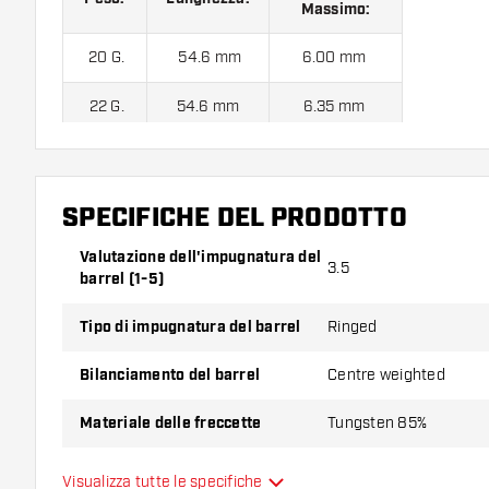
Massimo:
20 G.
54.6 mm
6.00 mm
22 G.
54.6 mm
6.35 mm
24 G.
54.6 mm
6.45 mm
26 G.
54.6 mm
6.60 mm
SPECIFICHE DEL PRODOTTO
Valutazione dell'impugnatura del
3.5
Red Dragon Javelin 85% contiene:
3 barrel, 3 alette e 3 asti
barrel (1-5)
Tipo di impugnatura del barrel
Ringed
Bilanciamento del barrel
Centre weighted
Materiale delle freccette
Tungsten 85%
Impugnatura della punta del
Visualizza tutte le specifiche
Smooth