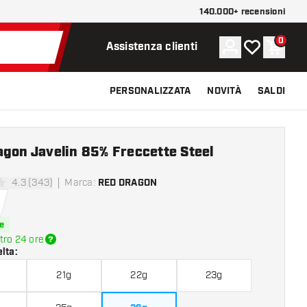
140.000+ recensioni
0
Account
La mia lista d
Carrel
Assistenza clienti
PERSONALIZZATA
NOVITÀ
SALDI
gon Javelin 85% Freccette Steel
4.3 (343)
Marca
:
RED DRAGON
di valutazione
e
tro 24 ore
elta
:
21g
22g
23g