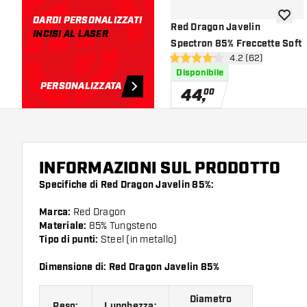
DARDI PERSONALIZZATI
aggiung
Red Dragon Javelin
INCISI AL LASER
Spectron 85% Freccette Soft
apri pannello rece
4.2 (62)
4.2 stelle di valutazione
Disponibile
PERSONALIZZATA
44
,
00
INFORMAZIONI SUL PRODOTTO
Specifiche di Red Dragon Javelin 85%:
Marca:
Red Dragon
Materiale:
85% Tungsteno
Tipo di punti:
Steel (in metallo)
Dimensione di: Red Dragon Javelin 85%
Diametro
Peso:
Lunghezza: