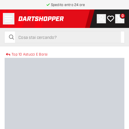
Spedito entro 24 ore
Menu
0
Account
La mia list
Carr
torna alla home page
cerca
cerca
Top 10 Astucci E Borsi