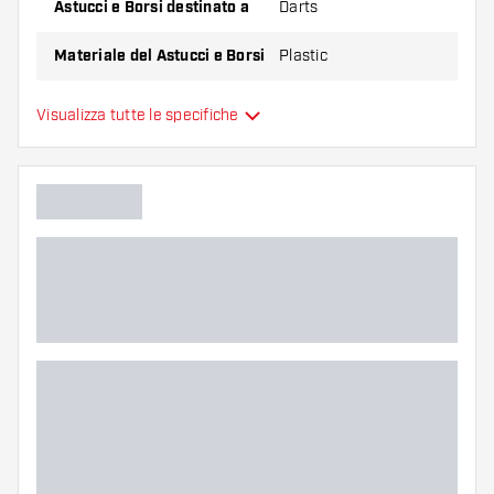
Astucci e Borsi destinato a
Darts
Materiale del Astucci e Borsi
Plastic
Capacità del Astucci e Borsi
3
Visualizza tutte le specifiche
Colori aggiuntivi
Colore principale