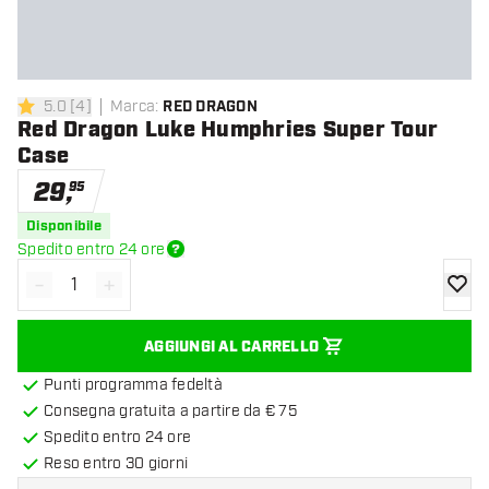
5.0
[
4
]
Marca
:
RED DRAGON
5 stelle di valutazione
Red Dragon Luke Humphries Super Tour
Case
29
,
95
Disponibile
Spedito entro 24 ore
-
+
Diminuisci quantità
Aumenta quantità
aggiung
AGGIUNGI AL CARRELLO
Punti programma fedeltà
Consegna gratuita a partire da € 75
Spedito entro 24 ore
Reso entro 30 giorni