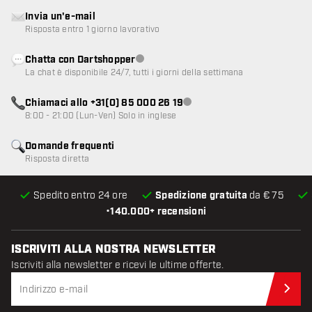
Invia un'e-mail
Risposta entro 1 giorno lavorativo
Chatta con Dartshopper
Servizio clienti non disponibile
La chat è disponibile 24/7, tutti i giorni della settimana
Chiamaci allo +31(0) 85 000 26 19
Servizio clienti non disponibile
8:00 - 21:00 (Lun-Ven) Solo in inglese
Domande frequenti
Risposta diretta
Spedito entro 24 ore
Spedizione gratuita
da € 75
•
140.000+ recensioni
ISCRIVITI ALLA NOSTRA NEWSLETTER
Iscriviti alla newsletter e ricevi le ultime offerte.
Iscr