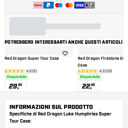
+
2
POTREBBERO INTERESSARTI ANCHE QUESTI ARTICOLI
aggiungi alla lista dei desideri
Red Dragon Super Tour Case
Red Dragon Firestone Gra
Case
apri pannello recensioni
4.8 (6)
apri pannello re
4.9 (29)
4.8 stelle di valutazione
4.9 stelle di valutazione
Disponibile
Disponibile
29
,
22
,
95
95
INFORMAZIONI SUL PRODOTTO
Specifiche di Red Dragon Luke Humphries Super
Tour Case: