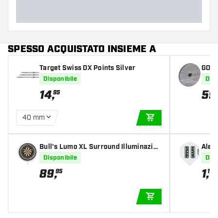
SPESSO ACQUISTATO INSIEME A
Target Swiss DX Points Silver
GOAT
nziat
Disponibile
Disp
14
,
59
95
40 mm
AGGIUNGI AL CARR
Bull's Lumo XL Surround Illuminazion
Alett
e per Bersaglio - Sistema di illuminaz
Disponibile
Disp
ione
89
,
1
,
95
10
AGGIUNGI AL CARR