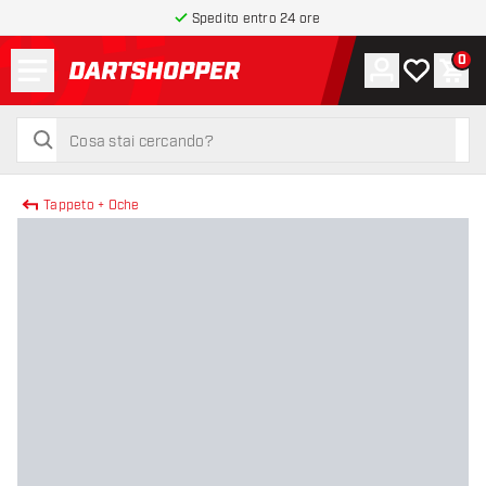
Spedito entro 24 ore
Menu
0
Account
La mia list
Carr
torna alla home page
cerca
cerca
Tappeto + Oche