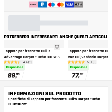
+
2
POTREBBERO INTERESSARTI ANCHE QUESTI ARTICOLI
aggiungi alla lista dei desideri
Tappeto per freccette Bull's
Tappeto per freccette Bull
Advantage Carpet + Oche 300x85
van Duijvenbode Carpet Da
apri pannello recensioni
4.4 (11)
apri pannello re
5.0 (5)
Oche 300x60cm
4.4 stelle di valutazione
5 stelle di valutazione
Disponibile
Disponibile
89
,
77
,
95
95
INFORMAZIONI SUL PRODOTTO
Specifiche di Tappeto per freccette Bull's Carpet +Oche
300x90cm: