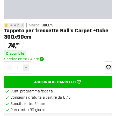
4.4
[
96
]
Marca
:
BULL'S
4.4 stelle di valutazione
Tappeto per freccette Bull's Carpet +Oche
300x90cm
74
,
95
Disponibile
Spedito entro 24 ore
-
+
Diminuisci quantità
Aumenta quantità
aggiung
AGGIUNGI AL CARRELLO
Punti programma fedeltà
Consegna gratuita a partire da € 75
Spedito entro 24 ore
Reso entro 30 giorni