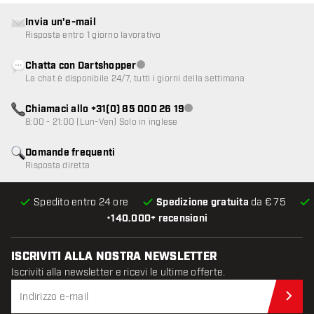
Invia un'e-mail
Risposta entro 1 giorno lavorativo
Chatta con Dartshopper
Servizio clienti non disponibile
La chat è disponibile 24/7, tutti i giorni della settimana
Chiamaci allo +31(0) 85 000 26 19
Servizio clienti non disponibile
8:00 - 21:00 (Lun-Ven) Solo in inglese
Domande frequenti
Risposta diretta
Spedito entro 24 ore
Spedizione gratuita
da € 75
•
140.000+ recensioni
ISCRIVITI ALLA NOSTRA NEWSLETTER
Iscriviti alla newsletter e ricevi le ultime offerte.
Iscr