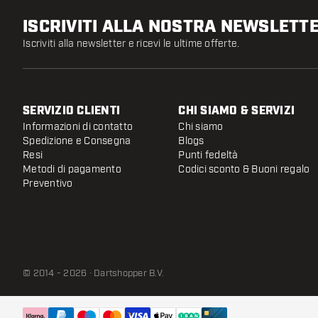
ISCRIVITI ALLA NOSTRA NEWSLETT
Iscriviti alla newsletter e ricevi le ultime offerte.
SERVIZIO CLIENTI
CHI SIAMO & SERVIZI
Informazioni di contatto
Chi siamo
Spedizione e Consegna
Blogs
Resi
Punti fedeltà
Metodi di pagamento
Codici sconto & Buoni regalo
Preventivo
© 2014 - 2026 · Dartshopper B.V.
Target ARC Illuminazione Bersaglio Freccette
Spedito entro 24 ore