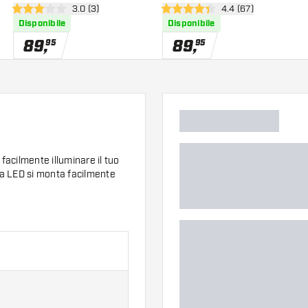
ensioni
apri pannello recensioni
3.0 (3)
apri pannello recens
4.4 (67)
Freccette
3 stelle di valutazione
4.4 stelle di valutazione
Disponibile
Disponibile
89
,
89
,
95
95
facilmente illuminare il tuo
e a LED si monta facilmente