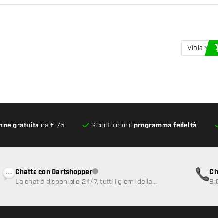
Viola
one gratuita
da € 75
Sconto con il
programma fedeltà
Chatta con Dartshopper
Ch
Servizio clienti non disponibile
La chat è disponibile 24/7, tutti i giorni della
8:
settimana