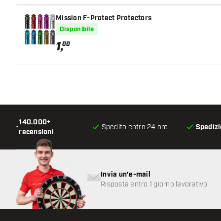
Mission F-Protect Protectors
Disponibile
1
,
00
140.000+
•
Spedito entro 24 ore
Spedizi
recensioni
Invia un'e-mail
Risposta entro 1 giorno lavorativo