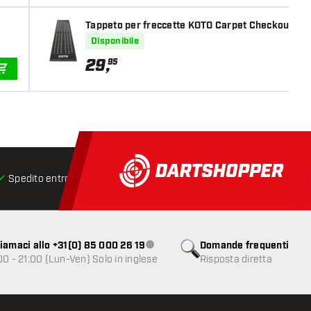
Tappeto per freccette KOTO Carpet Checkout Gri
Disponibile
29
,
95
AGGIUNGI AL CARRELLO
Spedito entro 24 ore
Spedizione gratuita
da € 75
iamaci allo +31(0) 85 000 26 19
Domande frequenti
Servizio clienti non disponibile
00 - 21:00 (Lun-Ven) Solo in inglese
Risposta diretta