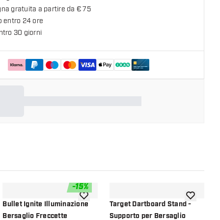
a gratuita a partire da € 75
o entro 24 ore
tro 30 giorni
-
15
%
lla lista dei desideri
aggiungi alla lista dei desideri
aggiungi all
Bullet Ignite Illuminazione
Target Dartboard Stand -
W
Bersaglio Freccette
Supporto per Bersaglio
p