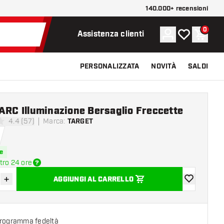
140.000+ recensioni
0
Account
La mia lista d
Carrel
Assistenza clienti
PERSONALIZZATA
NOVITÀ
SALDI
ARC Illuminazione Bersaglio Freccette
4.4 (57)
Marca
:
TARGET
di valutazione
e
tro 24 ore
+
AGGIUNGI AL CARRELLO
sci quantità
Aumenta quantità
aggiungi alla
programma fedeltà