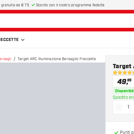
 gratuita da € 75
Sconto con il nostro programma fedeltà
FRECCETTE
ersagli
Target ARC Illuminazione Bersaglio Freccette
Target 
4.4 stelle 
49
,
95
Disponibil
Spedito en
-
Diminui
Punti 