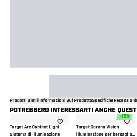
Prodotti Simili
Informazioni Sul Prodotto
Specifiche
Recensioni
POTREBBERO INTERESSARTI ANCHE QUESTI
-
15
%
aggiungi alla lista dei desideri
aggiung
Target Arc Cabinet Light -
Target Corona Vision
Sistema di illuminazione
illuminazione per bersaglio