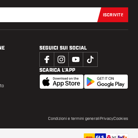
ISCRIVITI!
Iscriviti sub
NE
SEGUICI SUI SOCIAL
SCARICA L’APP
tto
Condizioni e termini generali
Privacy
Cookies
49
,
95
AGGIUNGI AL CARRELLO
aggiungi 