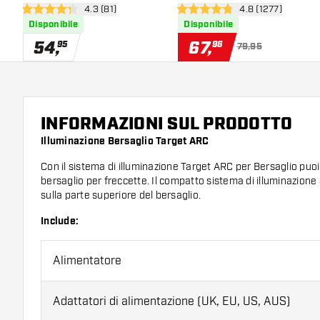
apri pannello recensioni
4.3 (81)
apri pannello rec
4.8 (1277)
freccette
4.3 stelle di valutazione
4.8 stelle di valutazione
Disponibile
Disponibile
54
,
67
,
95
96
79,95
INFORMAZIONI SUL PRODOTTO
Illuminazione Bersaglio Target ARC
Con il sistema di illuminazione Target ARC per Bersaglio puoi 
bersaglio per freccette. Il compatto sistema di illuminazion
sulla parte superiore del bersaglio.
Include:
Alimentatore
Adattatori di alimentazione (UK, EU, US, AUS)