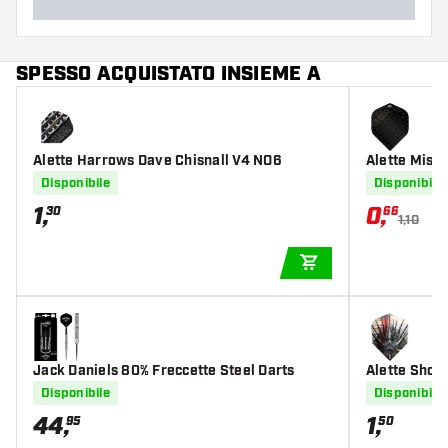
SPESSO ACQUISTATO INSIEME A
Alette Harrows Dave Chisnall V4 NO6
Alette Miss
Disponibile
Disponibile
1
,
0
,
30
66
1,10
AGGIUNGI AL CARR
Jack Daniels 80% Freccette Steel Darts
Alette Shot
Disponibile
Disponibile
44
,
1
,
95
50