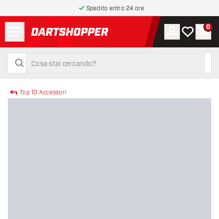
Spedito entro 24 ore
Menu
0
Account
La mia list
Carr
torna alla home page
cerca
cerca
Top 10 Accessori