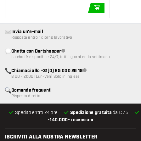
AGGIUNGI AL CARR
Invia un'e-mail
Risposta entro 1 giorno lavorativo
Chatta con Dartshopper
Servizio clienti non disponibile
La chat è disponibile 24/7, tutti i giorni della settimana
Chiamaci allo +31(0) 85 000 26 19
Servizio clienti non disponibile
8:00 - 21:00 (Lun-Ven) Solo in inglese
Domande frequenti
Risposta diretta
Spedito entro 24 ore
Spedizione gratuita
da € 75
•
140.000+ recensioni
ISCRIVITI ALLA NOSTRA NEWSLETTER