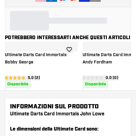
POTREBBERO INTERESSARTI ANCHE QUESTI ARTICOLI
aggiungi alla lista dei desideri
Ultimate Darts Card Immortals
Ultimate Darts Card Immor
Bobby George
Andy Fordham
apri pannello recensioni
5.0 (2)
apri pannello re
0.0 (0)
5 stelle di valutazione
0 stelle di valutazione
Disponibile
Disponibile
24
,
24
,
95
95
INFORMAZIONI SUL PRODOTTO
Ultimate Darts Card Immortals John Lowe
Le dimensioni della Ultimate Card sono: