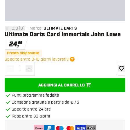
0.0
[
0
]
Marca
:
ULTIMATE DARTS
0 stelle di valutazione
Ultimate Darts Card Immortals John Lowe
24
,
95
Presto disponibile
Spedito entro 3-10 giorni lavorativi
-
+
Diminuisci quantità
Aumenta quantità
aggiung
AGGIUNGI AL CARRELLO
Punti programma fedeltà
Consegna gratuita a partire da € 75
Spedito entro 24 ore
Reso entro 30 giorni
+
2