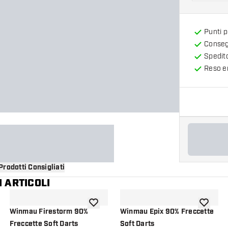
Punti 
Consegn
Spedit
Reso en
Prodotti Consigliati
 ARTICOLI
i alla lista dei desideri
aggiungi alla lista dei desideri
aggiungi a
Winmau Firestorm 90%
Winmau Epix 90% Freccette
Freccette Soft Darts
Soft Darts