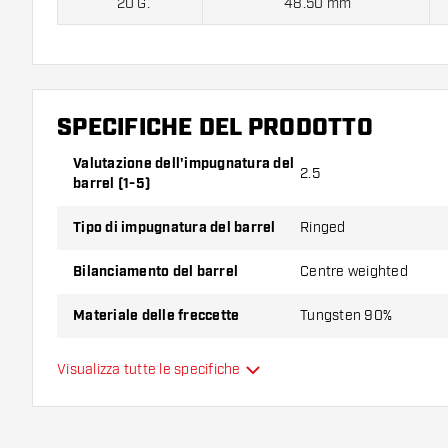
20 G.
48.50 mm
Winmau Blackout 90% Freccette Soft contiene:
3 barrel, 3 a
SPECIFICHE DEL PRODOTTO
Valutazione dell'impugnatura del
2.5
barrel (1-5)
Tipo di impugnatura del barrel
Ringed
Bilanciamento del barrel
Centre weighted
Materiale delle freccette
Tungsten 90%
Impugnatura della punta del
Visualizza tutte le specifiche
Short Ring
barrel
Giocatore di freccette