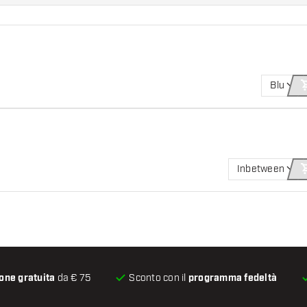
Blu
Inbetween
one gratuita
da € 75
Sconto con il
programma fedeltà