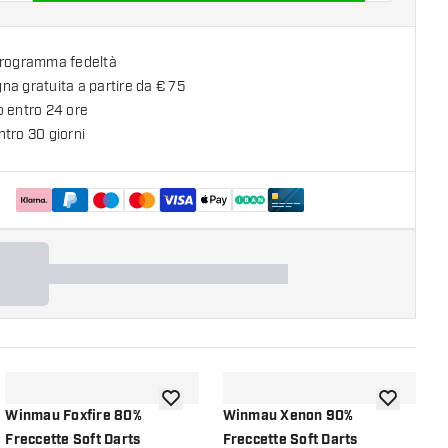
programma fedeltà
a gratuita a partire da € 75
o entro 24 ore
tro 30 giorni
lla lista dei desideri
aggiungi alla lista dei desideri
aggiungi all
Winmau Foxfire 80%
Winmau Xenon 90%
W
Freccette Soft Darts
Freccette Soft Darts
F