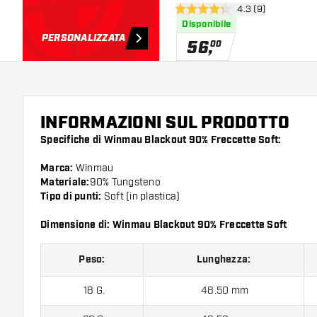
apri pannello rece
4.3 (9)
4.3 stelle di valutazione
Disponibile
PERSONALIZZATA
56
,
00
INFORMAZIONI SUL PRODOTTO
Specifiche di Winmau Blackout 90% Freccette Soft:
Marca:
Winmau
Materiale:
90% Tungsteno
Tipo di punti:
Soft (in plastica)
Dimensione di: Winmau Blackout 90% Freccette Soft
Peso:
Lunghezza:
18 G.
48.50 mm