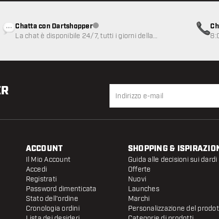
Chatta con Dartshopper
Ch
Servizio clienti non disponibile
La chat è disponibile 24/7, tutti i giorni della
8:
settimana
ER
ACCOUNT
SHOPPING & ISPIRAZIO
Il Mio Account
Guida alle decisioni sui dardi
Accedi
Offerte
Registrati
Nuovi
Password dimenticata
Launches
Stato dell'ordine
Marchi
Cronologia ordini
Personalizzazione del prodo
Lista dei desideri
Categorie di prodotti