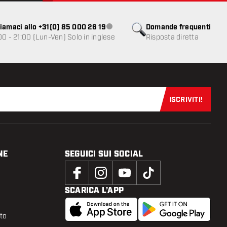
iamaci allo +31(0) 85 000 26 19
Domande frequenti
Servizio clienti non disponibile
00 - 21:00 (Lun-Ven) Solo in inglese
Risposta diretta
ISCRIVITI!
Iscriviti sub
NE
SEGUICI SUI SOCIAL
SCARICA L’APP
tto