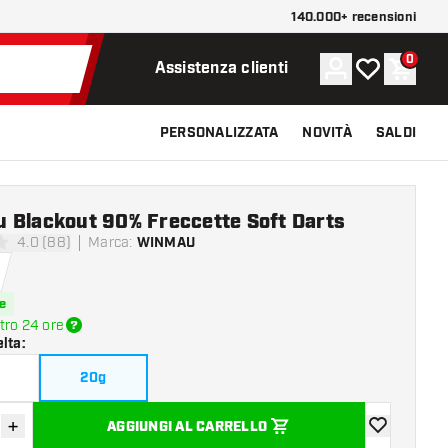
140.000+ recensioni
0
Account
La mia lista d
Carrel
Assistenza clienti
PERSONALIZZATA
NOVITÀ
SALDI
 Blackout 90% Freccette Soft Darts
4.0 (88)
Marca
:
WINMAU
 valutazione
e
tro 24 ore
elta
:
20g
+
AGGIUNGI AL CARRELLO
sci quantità
Aumenta quantità
aggiungi alla