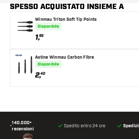
SPESSO ACQUISTATO INSIEME A
Colore del barrel
Winmau Triton Soft Tip Points
Forma della punta del barrel
Disponibile
Zona di presa del barrel
1
,
95
Forma del barrel
Astine Winmau Carbon Fibre
Peso delle freccette
Disponibile
2
,
40
Larghezza del barrel (MM)
Lunghezza del barrel (MM)
140.000+
•
Spedito entro 24 ore
Spedizi
recensioni