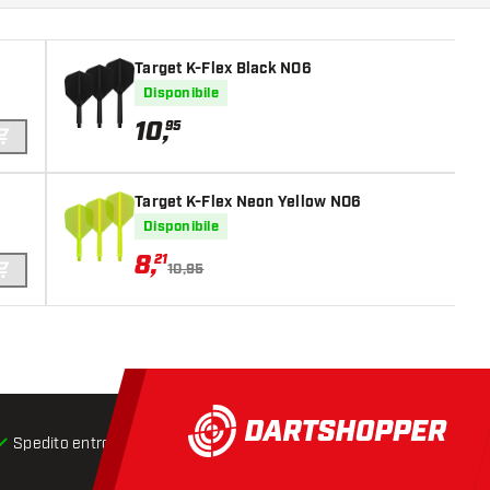
Target K-Flex Black NO6
Disponibile
10
,
95
AGGIUNGI AL CARRELLO
Target K-Flex Neon Yellow NO6
Disponibile
8
,
21
10,95
AGGIUNGI AL CARRELLO
Spedito entro 24 ore
Spedizione gratuita
da € 75