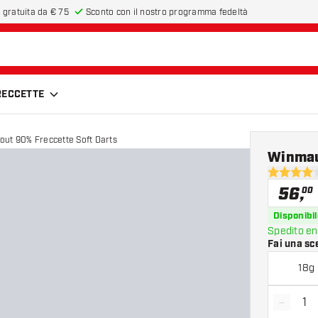
 gratuita da € 75
Sconto con il nostro programma fedeltà
FRECCETTE
ut 90% Freccette Soft Darts
Winmau
4 stelle di
56
,
00
Disponibil
Spedito en
Fai una sc
18g
-
Diminui