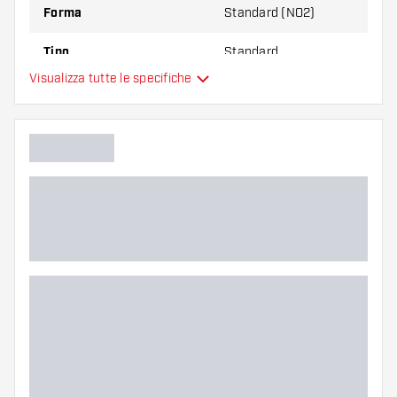
Forma
Standard (NO2)
Tipo
Standard
Visualizza tutte le specifiche
Flessibilità
Colori aggiuntivi
Colore principale