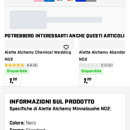
POTREBBERO INTERESSARTI ANCHE QUESTI ARTICOLI
aggiungi alla lista dei desideri
Alette Alchemy Chemical Wedding
Alette Alchemy Abandon A
NO2
NO2
apri pannello recensioni
4.8 (4)
apri pannello re
0.0 (0)
4.8 stelle di valutazione
0 stelle di valutazione
Disponibile
Disponibile
1
,
1
,
20
20
INFORMAZIONI SUL PRODOTTO
Specifiche di Alette Alchemy Minnaloushe NO2:
Colore:
Nero