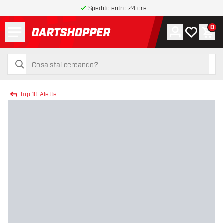
Spedito entro 24 ore
Menu
0
Account
La mia list
Carr
torna alla home page
cerca
cerca
Top 10 Alette