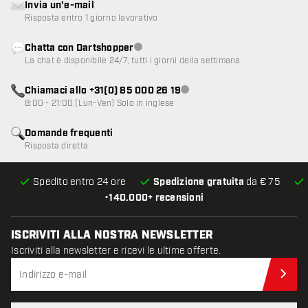
Invia un'e-mail
Risposta entro 1 giorno lavorativo
Chatta con Dartshopper
Servizio clienti non disponibile
La chat è disponibile 24/7, tutti i giorni della settimana
Chiamaci allo +31(0) 85 000 26 19
Servizio clienti non disponibile
8:00 - 21:00 (Lun-Ven) Solo in inglese
Domande frequenti
Risposta diretta
Spedito entro 24 ore
Spedizione gratuita
da € 75
•
140.000+ recensioni
ISCRIVITI ALLA NOSTRA NEWSLETTER
Iscriviti alla newsletter e ricevi le ultime offerte.
Iscr