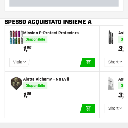
SPESSO ACQUISTATO INSIEME A
Mission F-Protect Protectors
Astin
Disponibile
Disp
1
,
3
,
00
95
Viola
Short
AGGIUNGI AL CARR
Alette Alchemy - No Evil
Astin
Disponibile
Disp
1
,
3
,
20
95
Short
AGGIUNGI AL CARR