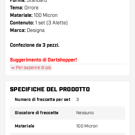
Forma:
Standard
Tema:
Orrore
Materiale:
100 Micron
Contenuto:
1 set (3 Alette)
Marca:
Designa
Confezione da 3 pezzi.
Suggerimento di Dartshopper!
Per saperne di più
Assicuratevi di avere a portata di mano un gran
numero di alette e di astine. Questi possono
danneggiarsi o rompersi con l'uso.
SPECIFICHE DEL PRODOTTO
Numero di freccette per set
3
Provate una forma, un materiale o uno
spessore diverso di alette per scoprire quale
Giocatore di freccette
Nessuno
variante vi si addice di più!
Materiale
100 Micron