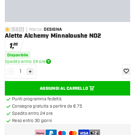
5.0
[
1
]
Marca
:
DESIGNA
5 stelle di valutazione
Alette Alchemy Minnaloushe NO2
1
,
20
Disponibile
Spedito entro 24 ore
-
+
Diminuisci quantità
Aumenta quantità
aggiung
AGGIUNGI AL CARRELLO
Punti programma fedeltà
Consegna gratuita a partire da € 75
Spedito entro 24 ore
Reso entro 30 giorni
+
2