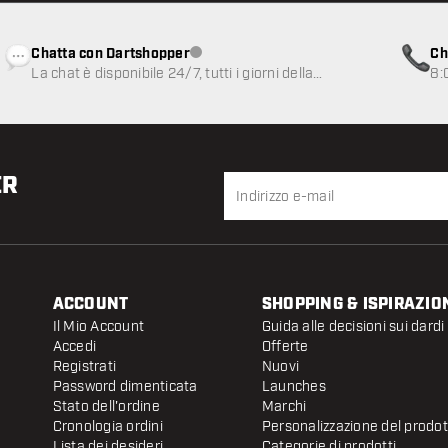
Chatta con Dartshopper
Ch
Servizio clienti non disponibile
La chat è disponibile 24/7, tutti i giorni della
8:
settimana
ER
ACCOUNT
SHOPPING & ISPIRAZIO
Il Mio Account
Guida alle decisioni sui dardi
Accedi
Offerte
Registrati
Nuovi
Password dimenticata
Launches
Stato dell'ordine
Marchi
Cronologia ordini
Personalizzazione del prodo
Lista dei desideri
Categorie di prodotti