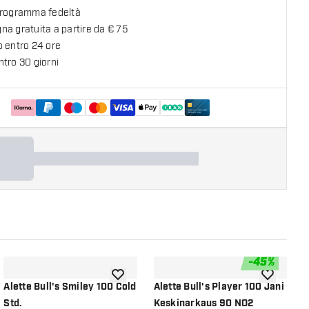
programma fedeltà
a gratuita a partire da € 75
o entro 24 ore
tro 30 giorni
-
45
%
lla lista dei desideri
aggiungi alla lista dei desideri
aggiungi all
Alette Bull's Smiley 100 Cold
Alette Bull's Player 100 Jani
A
Std.
Keskinarkaus 90 NO2