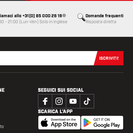
iamaci allo +31(0) 85 000 26 19
Domande frequenti
Servizio clienti non disponibile
00 - 21:00 (Lun-Ven) Solo in inglese
Risposta diretta
ISCRIVITI!
Iscriviti sub
NE
SEGUICI SUI SOCIAL
SCARICA L’APP
tto