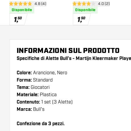
apri pannello recensioni
4.8 (4)
apri pannello rece
4.0 (2)
4.8 stelle di valutazione
4 stelle di valutazione
Disponibile
Disponibile
1
,
1
,
50
50
INFORMAZIONI SUL PRODOTTO
Specifiche di Alette Bull's - Martijn Kleermaker Play
Colore:
Arancione, Nero
Forma:
Standard
Tema:
Giocatori
Materiale:
Plastica
Contenuto:
1 set (3 Alette)
Marca:
Bull's
Confezione da 3 pezzi.