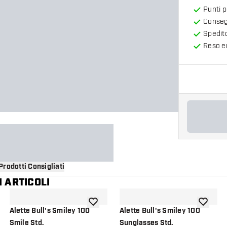
Punti 
Consegn
Spedit
Reso en
Prodotti Consigliati
 ARTICOLI
i alla lista dei desideri
aggiungi alla lista dei desideri
aggiungi a
Alette Bull's Smiley 100
Alette Bull's Smiley 100
Smile Std.
Sunglasses Std.