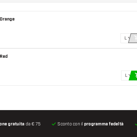
 Orange
L
 Red
L
one gratuita
da € 75
Sconto con il
programma fedeltà