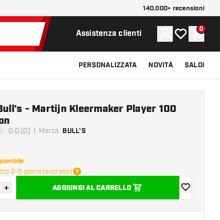
140.000+ recensioni
0
Account
La mia lista d
Carrel
Assistenza clienti
PERSONALIZZATA
NOVITÀ
SALDI
Bull's - Martijn Kleermaker Player 100
on
0.0 (0)
Marca
:
BULL'S
 valutazione
ponibile
ro 2-5 giorni lavorativi
+
AGGIUNGI AL CARRELLO
sci quantità
Aumenta quantità
aggiungi alla