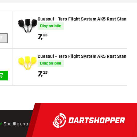
Cuesoul - Tero Flight System AK5 Rost Standard 
Disponibile
7
,
35
AGGIUNGI AL CARRELLO
Cuesoul - Tero Flight System AK5 Rost Standard 
Disponibile
7
,
35
AGGIUNGI AL CARRELLO
Spedito entro 24 ore
Spedizione gratuita
da € 75