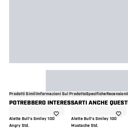
Prodotti Simili
Informazioni Sul Prodotto
Specifiche
Recensioni
POTREBBERO INTERESSARTI ANCHE QUESTI
aggiungi alla lista dei desideri
aggiung
Alette Bull's Smiley 100
Alette Bull's Smiley 100
Angry Std.
Mustache Std.