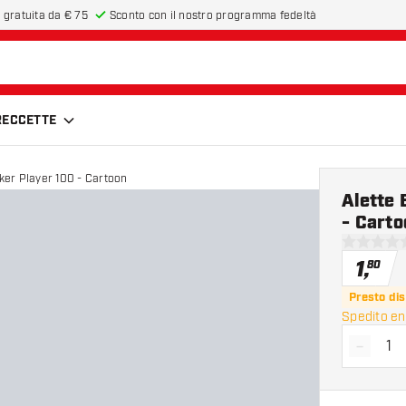
 gratuita da € 75
Sconto con il nostro programma fedeltà
FRECCETTE
aker Player 100 - Cartoon
Alette 
- Carto
0 stelle di
1
,
80
Presto dis
Spedito ent
-
Diminui