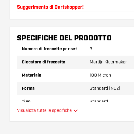
Suggerimento di Dartshopper!
Assicuratevi di avere a portata di mano un gran num
astine. Questi possono danneggiarsi o rompersi con 
SPECIFICHE DEL PRODOTTO
Provate una forma, un materiale o uno spessore div
Numero di freccette per set
3
scoprire quale variante vi si addice di più!
Giocatore di freccette
Martijn Kleermaker
Materiale
100 Micron
Forma
Standard (NO2)
Tipo
Standard
Visualizza tutte le specifiche
Flessibilità
Colori aggiuntivi