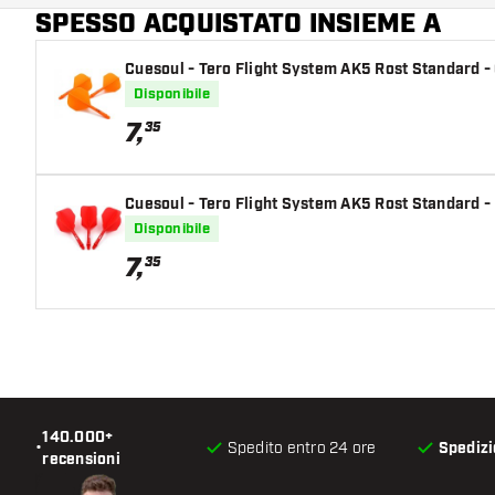
SPESSO ACQUISTATO INSIEME A
Colore principale
Cuesoul - Tero Flight System AK5 Rost Standard -
Disponibile
7
,
35
Cuesoul - Tero Flight System AK5 Rost Standard -
Disponibile
7
,
35
140.000+
•
Spedito entro 24 ore
Spedizi
recensioni