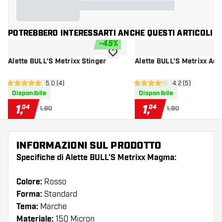
POTREBBERO INTERESSARTI ANCHE QUESTI ARTICOLI
-
45
%
aggiungi alla lista dei desideri
Alette BULL'S Metrixx Stinger
Alette BULL'S Metrixx Ado
apri pannello recensioni
5.0 (4)
apri pannello re
4.2 (5)
5 stelle di valutazione
4.2 stelle di valutazione
Disponibile
Disponibile
1
,
1
,
04
04
1,90
1,90
INFORMAZIONI SUL PRODOTTO
Specifiche di Alette BULL'S Metrixx Magma:
Colore:
Rosso
Forma:
Standard
Tema:
Marche
Materiale:
150 Micron