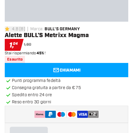
4.8
[
8
]
Marca
:
BULL'S GERMANY
4.8 stelle di valutazione
Alette BULL'S Metrixx Magma
1
,
04
1,90
Stai risparmiando
45%
!
Esaurito
CHIAMAMI
Punti programma fedeltà
Consegna gratuita a partire da € 75
Spedito entro 24 ore
Reso entro 30 giorni
+
2