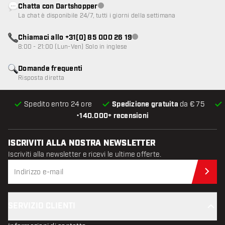
Chatta con Dartshopper
Servizio clienti non disponibile
La chat è disponibile 24/7, tutti i giorni della settimana
Chiamaci allo +31(0) 85 000 26 19
Servizio clienti non disponibile
8:00 - 21:00 (Lun-Ven) Solo in inglese
Domande frequenti
Risposta diretta
Spedito entro 24 ore
Spedizione gratuita
da € 75
•
140.000+ recensioni
ISCRIVITI ALLA NOSTRA NEWSLETTER
Iscriviti alla newsletter e ricevi le ultime offerte.
Iscr
SERVIZIO CLIENTI