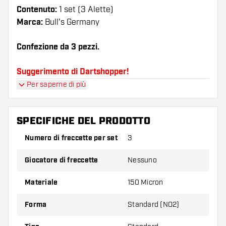
Contenuto:
1 set (3 Alette)
Marca:
Bull's Germany
Confezione da 3 pezzi.
Suggerimento di Dartshopper!
Per saperne di più
Assicuratevi di avere a portata di mano un gran
numero di alette e di astine. Questi possono
danneggiarsi o rompersi con l'uso.
SPECIFICHE DEL PRODOTTO
Numero di freccette per set
3
Provate una forma, un materiale o uno
spessore diverso di alette per scoprire quale
Giocatore di freccette
Nessuno
variante vi si addice di più!
Materiale
150 Micron
Forma
Standard (NO2)