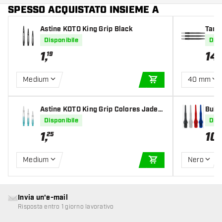
SPESSO ACQUISTATO INSIEME A
Astine KOTO King Grip Black
Targ
Disponibile
Disp
1
,
14
,
19
Medium
40 mm
AGGIUNGI AL CARR
Astine KOTO King Grip Colores Jade C
Bull'
lear
Disponibile
Disp
1
,
10
,
25
Medium
Nero
AGGIUNGI AL CARR
Invia un'e-mail
Risposta entro 1 giorno lavorativo