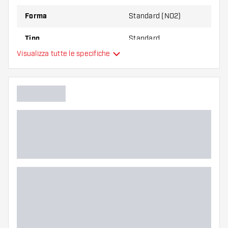
Forma
Standard (NO2)
Tipo
Standard
Visualizza tutte le specifiche
Flessibilità
Colori aggiuntivi
Colore principale