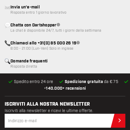
Invia un'e-mail
Risposta entro 1 giorno lavorativo
Chatta con Dartshopper
Servizio clienti non disponibile
La chat è disponibile 24/7, tutti i giorni della settimana
Chiamaci allo +31(0) 85 000 26 19
Servizio clienti non disponibile
8:00 - 21:00 (Lun-Ven) Solo in inglese
Domande frequenti
Risposta diretta
Spedito entro 24 ore
Spedizione gratuita
da € 75
•
140.000+ recensioni
ISCRIVITI ALLA NOSTRA NEWSLETTER
Iscriviti alla newsletter e ricevi le ultime offerte.
Iscr