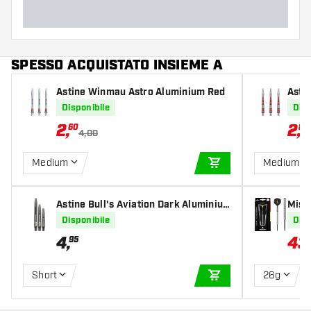
SPESSO ACQUISTATO INSIEME A
Astine Winmau Astro Aluminium Red
Asti
ed
Disponibile
Disp
2
,
2
,
60
80
4,00
Medium
Medium
AGGIUNGI AL CARR
Astine Bull's Aviation Dark Aluminiu
Miss
m
e Ste
Disponibile
Disp
4
,
43
95
Short
26g
AGGIUNGI AL CARR