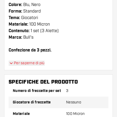
Colore:
Blu, Nero
Forma:
Standard
Tema:
Giocatori
Materiale:
100 Micron
Contenuto:
1 set (3 Alette)
Marca:
Bull's
Confezione da 3 pezzi.
Suggerimento di Dartshopper!
Per saperne di più
Assicuratevi di avere a portata di mano un gran
numero di alette e di astine. Questi possono
SPECIFICHE DEL PRODOTTO
danneggiarsi o rompersi con l'uso.
Numero di freccette per set
3
Provate una forma, un materiale o uno
Giocatore di freccette
Nessuno
spessore diverso di alette per scoprire quale
variante vi si addice di più!
Materiale
100 Micron