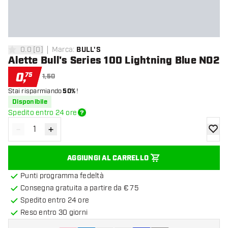
0.0
[
0
]
Marca
:
BULL'S
0 stelle di valutazione
Alette Bull's Series 100 Lightning Blue NO2
0
,
75
1,50
Stai risparmiando
50%
!
Disponibile
Spedito entro 24 ore
-
+
Diminuisci quantità
Aumenta quantità
aggiung
AGGIUNGI AL CARRELLO
Punti programma fedeltà
Consegna gratuita a partire da € 75
Spedito entro 24 ore
Reso entro 30 giorni