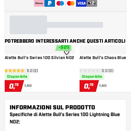
+
2
POTREBBERO INTERESSARTI ANCHE QUESTI ARTICOLI
-
50
%
aggiungi alla lista dei desideri
Alette Bull's Series 100 Silvian NO2
Alette Bull's Chaos Blue 
apri pannello recensioni
5.0 (2)
apri pannello re
0.0 (0)
5 stelle di valutazione
0 stelle di valutazione
Disponibile
Disponibile
0
,
0
,
75
75
1,50
1,50
INFORMAZIONI SUL PRODOTTO
Specifiche di Alette Bull's Series 100 Lightning Blue
NO2: