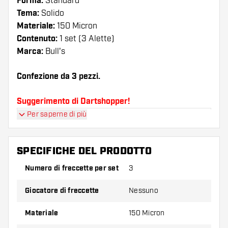
Forma:
Standard
Tema:
Solido
Materiale:
150 Micron
Contenuto:
1 set (3 Alette)
Marca:
Bull's
Confezione da 3 pezzi.
Suggerimento di Dartshopper!
Per saperne di più
Assicuratevi di avere a portata di mano un gran
numero di alette e di astine. Questi possono
danneggiarsi o rompersi con l'uso.
SPECIFICHE DEL PRODOTTO
Numero di freccette per set
3
Provate una forma, un materiale o uno
spessore diverso di alette per scoprire quale
Giocatore di freccette
Nessuno
variante vi si addice di più!
Materiale
150 Micron