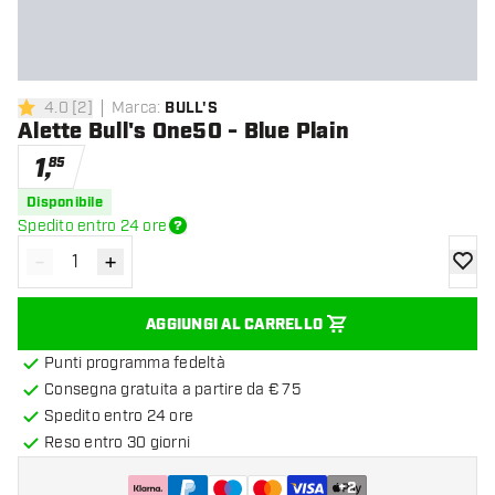
4.0
[
2
]
Marca
:
BULL'S
4 stelle di valutazione
Alette Bull's One50 - Blue Plain
1
,
85
Disponibile
Spedito entro 24 ore
-
+
Diminuisci quantità
Aumenta quantità
aggiung
AGGIUNGI AL CARRELLO
Punti programma fedeltà
Consegna gratuita a partire da € 75
Spedito entro 24 ore
Reso entro 30 giorni
+
2