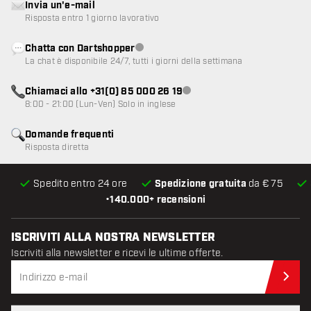
Invia un'e-mail
Risposta entro 1 giorno lavorativo
Chatta con Dartshopper
Servizio clienti non disponibile
La chat è disponibile 24/7, tutti i giorni della settimana
Chiamaci allo +31(0) 85 000 26 19
Servizio clienti non disponibile
8:00 - 21:00 (Lun-Ven) Solo in inglese
Domande frequenti
Risposta diretta
Spedito entro 24 ore
Spedizione gratuita
da € 75
•
140.000+ recensioni
ISCRIVITI ALLA NOSTRA NEWSLETTER
Iscriviti alla newsletter e ricevi le ultime offerte.
Iscr