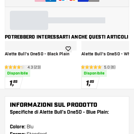
POTREBBERO INTERESSARTI ANCHE QUESTI ARTICOLI
aggiungi alla lista dei desideri
Alette Bull's One50 - Black Plain
Alette Bull's One50 - Whit
apri pannello recensioni
4.3 (23)
apri pannello re
5.0 (6)
4.3 stelle di valutazione
5 stelle di valutazione
Disponibile
Disponibile
1
,
1
,
85
85
INFORMAZIONI SUL PRODOTTO
Specifiche di Alette Bull's One50 - Blue Plain:
Colore:
Blu