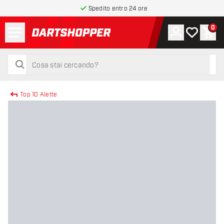
Spedito entro 24 ore
Menu
0
Account
La mia list
Carr
torna alla home page
cerca
cerca
Top 10 Alette