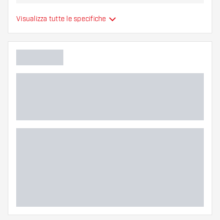
Alette per freccette
Visualizza tutte le specifiche
Tipo
sono modellate
Flessibilità
Colori aggiuntivi
Colore principale