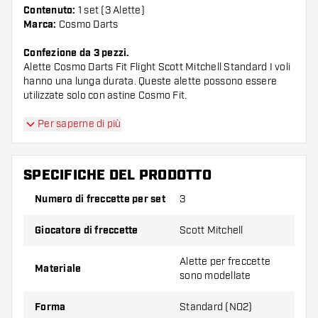
Contenuto:
1 set (3 Alette)
Marca:
Cosmo Darts
Confezione da 3 pezzi.
Alette Cosmo Darts Fit Flight Scott Mitchell Standard I voli
hanno una lunga durata. Queste alette possono essere
utilizzate solo con astine Cosmo Fit.
Suggerimento di Dartshopper!
Per saperne di più
Assicuratevi di avere a portata di mano un gran
SPECIFICHE DEL PRODOTTO
numero di alette e di astine. Questi possono
danneggiarsi o rompersi con l'uso.
Numero di freccette per set
3
Giocatore di freccette
Scott Mitchell
Provate una forma, un materiale o uno
spessore diverso di alette per scoprire quale
Alette per freccette
Materiale
variante vi si addice di più!
sono modellate
Forma
Standard (NO2)