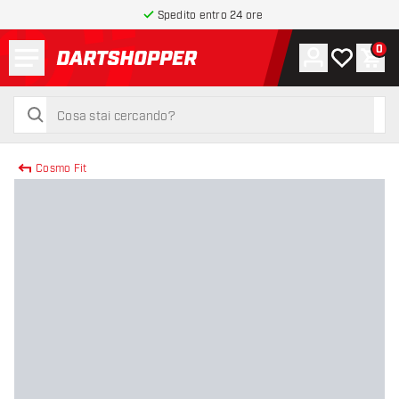
Spedito entro 24 ore
Menu
0
Account
La mia list
Carr
torna alla home page
cerca
cerca
Cosmo Fit