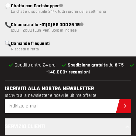
Chatta con Dartshopper
Servizio clienti non disponibile
La chat è disponibile 24/7, tutti i giorni della settimana
Chiamaci allo +31(0) 85 000 26 19
Servizio clienti non disponibile
8:00 - 21:00 (Lun-Ven) Solo in inglese
Domande frequenti
Risposta diretta
Spedito entro 24 ore
Spedizione gratuita
da € 75
•
140.000+ recensioni
ISCRIVITI ALLA NOSTRA NEWSLETTER
Iscriviti alla newsletter e ricevi le ultime offerte.
Iscr
SERVIZIO CLIENTI