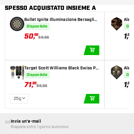
SPESSO ACQUISTATO INSIEME A
Bullet Ignite Illuminazione Bersaglio
Alet
Freccette
Disponibile
Disp
50
,
1
,
96
20
59,95
AGGIUNGI AL CARR
Target Scott Williams Black Swiss Po
Alett
int 90% Freccette Steel Darts
Disponibile
Disp
71
,
1
,
96
20
89,95
25g
AGGIUNGI AL CARR
Invia un'e-mail
Risposta entro 1 giorno lavorativo