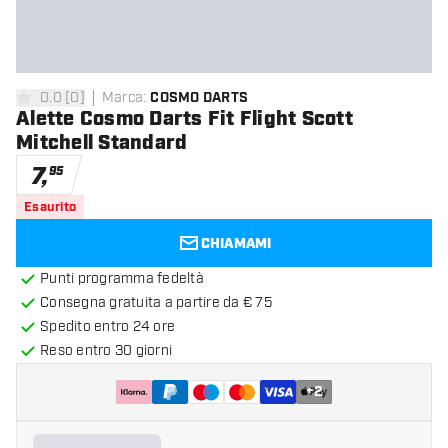
0.0
[
0
]
Marca
:
COSMO DARTS
0 stelle di valutazione
Alette Cosmo Darts Fit Flight Scott
Mitchell Standard
7
,
95
Esaurito
CHIAMAMI
Punti programma fedeltà
Consegna gratuita a partire da € 75
Spedito entro 24 ore
Reso entro 30 giorni
+
2