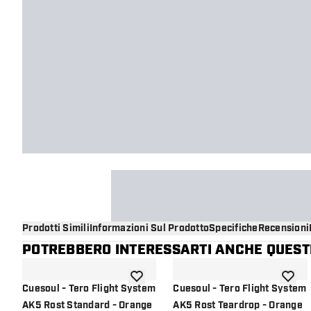
Prodotti Simili
Informazioni Sul Prodotto
Specifiche
Recensioni
POTREBBERO INTERESSARTI ANCHE QUESTI
aggiungi alla lista dei desideri
aggiung
Cuesoul - Tero Flight System
Cuesoul - Tero Flight System
AK5 Rost Standard - Orange
AK5 Rost Teardrop - Orange