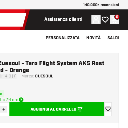
140.000+ recensioni
0
Account
La mia lista d
Carrel
Assistenza clienti
PERSONALIZZATA
NOVITÀ
SALDI
Cuesoul - Tero Flight System AK5 Rost
d - Orange
4.0 (1)
Marca
:
CUESOUL
 valutazione
e
tro 24 ore
+
AGGIUNGI AL CARRELLO
sci quantità
Aumenta quantità
aggiungi alla