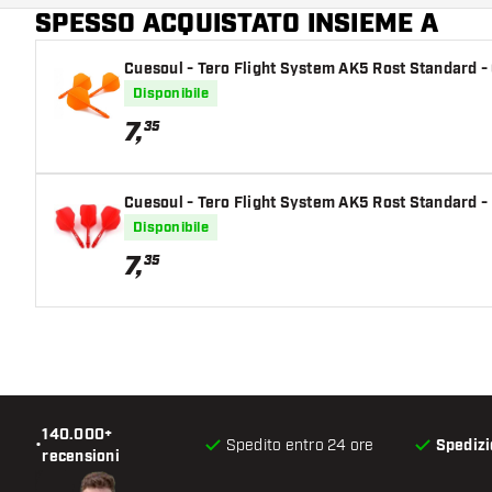
SPESSO ACQUISTATO INSIEME A
Cuesoul - Tero Flight System AK5 Rost Standard -
Disponibile
7
,
35
Cuesoul - Tero Flight System AK5 Rost Standard -
Disponibile
7
,
35
140.000+
•
Spedito entro 24 ore
Spedizi
recensioni