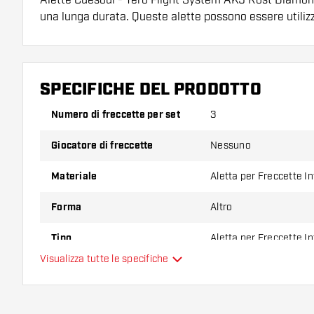
una lunga durata. Queste alette possono essere utiliz
Cuesoul.
Suggerimento di Dartshopper!
SPECIFICHE DEL PRODOTTO
Assicuratevi di avere a portata di mano un gran num
astine. Questi possono danneggiarsi o rompersi con 
Numero di freccette per set
3
Giocatore di freccette
Nessuno
Provate una forma, un materiale o uno spessore div
scoprire quale variante vi si addice di più!
Materiale
Aletta per Freccette I
Forma
Altro
Tipo
Aletta per Freccette I
Visualizza tutte le specifiche
Flessibilità
Colore principale