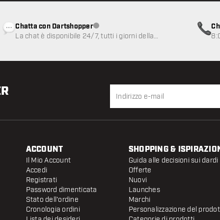
Chatta con Dartshopper
Ch
Servizio clienti non disponibile
La chat è disponibile 24/7, tutti i giorni della
8:
settimana
ER
ACCOUNT
SHOPPING & ISPIRAZIO
Il Mio Account
Guida alle decisioni sui dardi
Accedi
Offerte
Registrati
Nuovi
Password dimenticata
Launches
Stato dell'ordine
Marchi
Cronologia ordini
Personalizzazione del prodo
Lista dei desideri
Categorie di prodotti