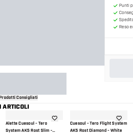
Punti 
Consegn
Spedit
Reso en
Prodotti Consigliati
 ARTICOLI
i alla lista dei desideri
aggiungi alla lista dei desideri
aggiungi a
Alette Cuesoul - Tero
Cuesoul - Tero Flight System
System AK5 Rost Slim -
AK5 Rost Diamond - White