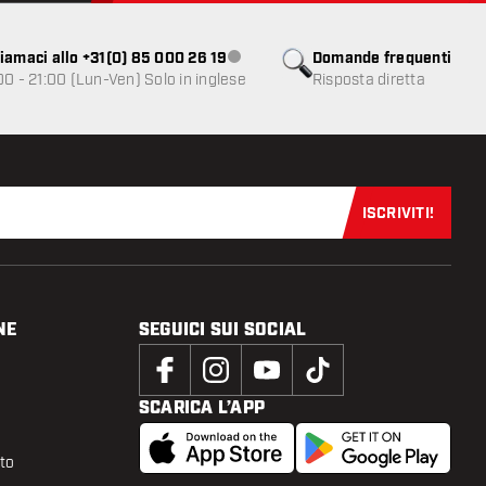
iamaci allo +31(0) 85 000 26 19
Domande frequenti
Servizio clienti non disponibile
00 - 21:00 (Lun-Ven) Solo in inglese
Risposta diretta
ISCRIVITI!
Iscriviti sub
NE
SEGUICI SUI SOCIAL
SCARICA L’APP
tto