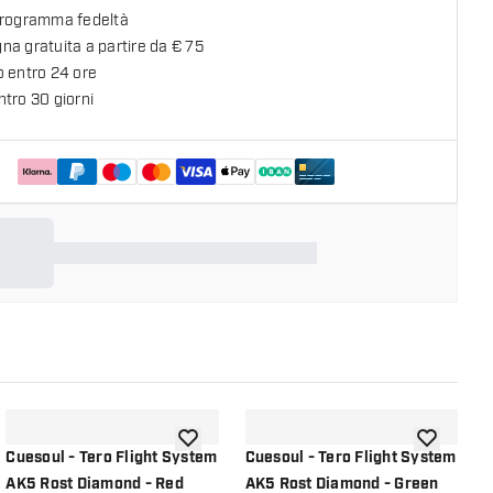
programma fedeltà
a gratuita a partire da € 75
o entro 24 ore
tro 30 giorni
lla lista dei desideri
aggiungi alla lista dei desideri
aggiungi all
Cuesoul - Tero Flight System
Cuesoul - Tero Flight System
C
AK5 Rost Diamond - Red
AK5 Rost Diamond - Green
A