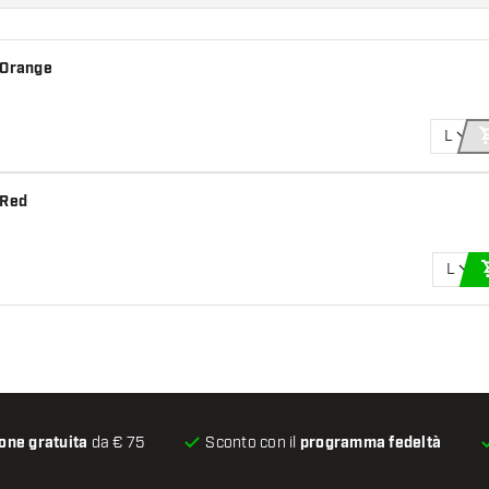
 Orange
L
 Red
L
one gratuita
da € 75
Sconto con il
programma fedeltà