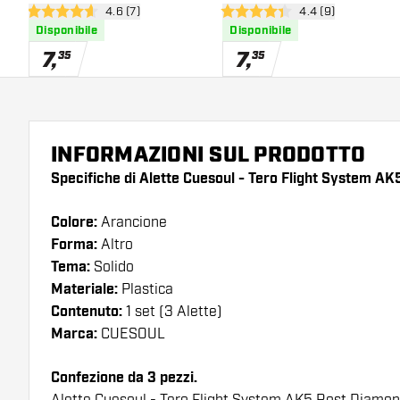
apri pannello recensioni
4.6 (7)
apri pannello rece
4.4 (9)
4.6 stelle di valutazione
4.4 stelle di valutazione
Disponibile
Disponibile
7
,
7
,
35
35
INFORMAZIONI SUL PRODOTTO
Specifiche di Alette Cuesoul - Tero Flight System A
Colore:
Arancione
Forma:
Altro
Tema:
Solido
Materiale:
Plastica
Contenuto:
1 set (3 Alette)
Marca:
CUESOUL
Confezione da 3 pezzi.
Alette Cuesoul - Tero Flight System AK5 Rost Diamond