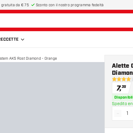
 gratuita da € 75
Sconto con il nostro programma fedeltà
FRECCETTE
System AK5 Rost Diamond - Orange
Alette 
Diamon
4 stelle di
7
,
35
Disponibil
Spedito en
-
Diminui