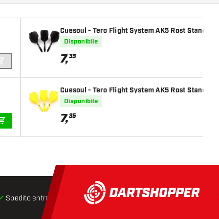
Cuesoul - Tero Flight System AK5 Rost Standard 
Disponibile
7
,
35
AGGIUNGI AL CARRELLO
Cuesoul - Tero Flight System AK5 Rost Standard 
Disponibile
7
,
35
AGGIUNGI AL CARRELLO
Spedito entro 24 ore
Spedizione gratuita
da € 75