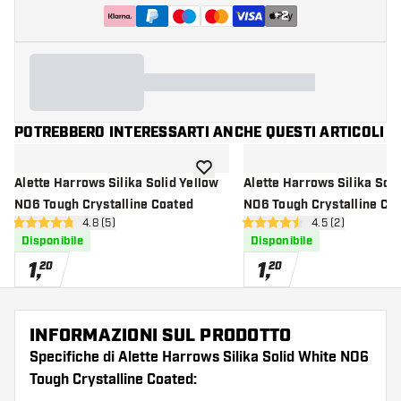
+
2
POTREBBERO INTERESSARTI ANCHE QUESTI ARTICOLI
aggiungi alla lista dei desideri
Alette Harrows Silika Solid Yellow
Alette Harrows Silika Sol
NO6 Tough Crystalline Coated
NO6 Tough Crystalline Co
apri pannello recensioni
4.8 (5)
apri pannello re
4.5 (2)
4.8 stelle di valutazione
4.5 stelle di valutazione
Disponibile
Disponibile
1
,
1
,
20
20
INFORMAZIONI SUL PRODOTTO
Specifiche di Alette Harrows Silika Solid White NO6
Tough Crystalline Coated: