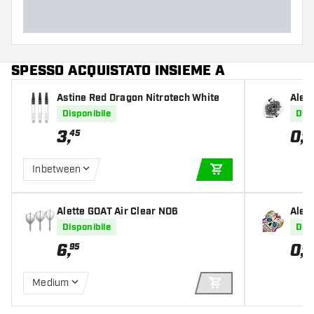
SPESSO ACQUISTATO INSIEME A
Astine Red Dragon Nitrotech White
Alet
s
Disponibile
Disp
3
,
0
,
45
95
Inbetween
AGGIUNGI AL CARR
Alette GOAT Air Clear NO6
Alett
Disponibile
Disp
6
,
0
,
95
95
Medium
AGGIUNGI AL CARR