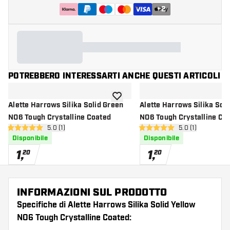
+
2
POTREBBERO INTERESSARTI ANCHE QUESTI ARTICOLI
aggiungi alla lista dei desideri
Alette Harrows Silika Solid Green
Alette Harrows Silika Soli
NO6 Tough Crystalline Coated
NO6 Tough Crystalline Co
apri pannello recensioni
5.0 (1)
apri pannello re
5.0 (1)
5 stelle di valutazione
5 stelle di valutazione
Disponibile
Disponibile
1
,
1
,
20
20
INFORMAZIONI SUL PRODOTTO
Specifiche di Alette Harrows Silika Solid Yellow
NO6 Tough Crystalline Coated: