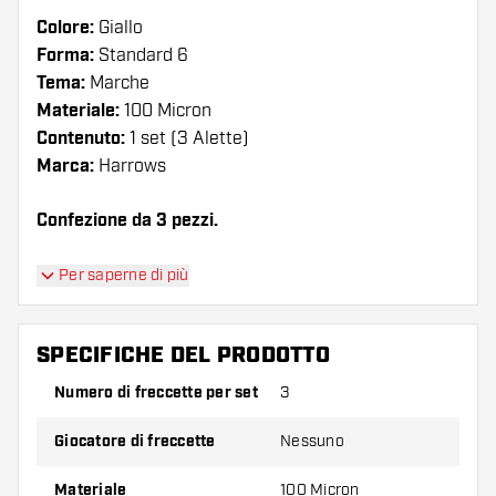
Colore:
Giallo
Forma:
Standard 6
Tema:
Marche
Materiale:
100 Micron
Contenuto:
1 set (3 Alette)
Marca:
Harrows
Confezione da 3 pezzi.
Suggerimento di Dartshopper!
Per saperne di più
Assicuratevi di avere a portata di mano un gran
numero di alette e di astine. Questi possono
SPECIFICHE DEL PRODOTTO
danneggiarsi o rompersi con l'uso.
Numero di freccette per set
3
Provate una forma, un materiale o uno
Giocatore di freccette
Nessuno
spessore diverso di alette per scoprire quale
variante vi si addice di più!
Materiale
100 Micron