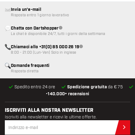
Invia un'e-mail
Risposta entro 1 giorno lavorativo
Chatta con Dartshopper
Servizio clienti non disponibile
La chat è disponibile 24/7, tutti i giorni della settimana
Chiamaci allo +31(0) 85 000 26 19
Servizio clienti non disponibile
8:00 - 21:00 (Lun-Ven) Solo in inglese
Domande frequenti
Risposta diretta
Spedito entro 24 ore
Spedizione gratuita
da € 75
•
140.000+ recensioni
ISCRIVITI ALLA NOSTRA NEWSLETTER
Iscriviti alla newsletter e ricevi le ultime offerte.
Iscr