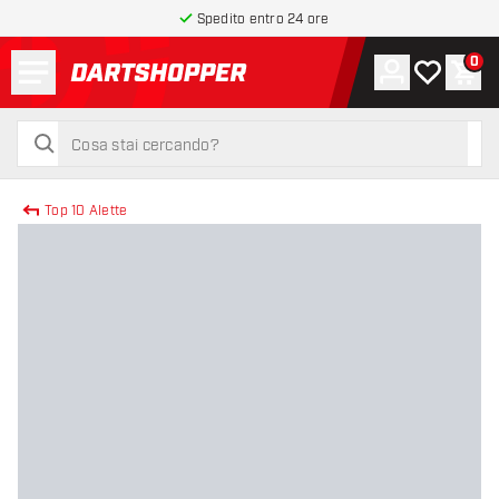
Spedito entro 24 ore
Menu
0
Account
La mia list
Carr
torna alla home page
cerca
cerca
Top 10 Alette