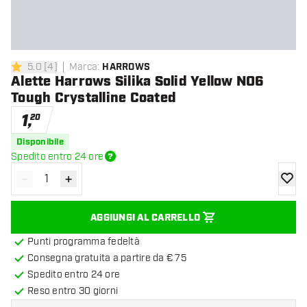
5.0
[
4
]
Marca
:
HARROWS
5 stelle di valutazione
Alette Harrows Silika Solid Yellow NO6
Tough Crystalline Coated
1
,
20
Disponibile
Spedito entro 24 ore
-
+
Diminuisci quantità
Aumenta quantità
aggiung
AGGIUNGI AL CARRELLO
Punti programma fedeltà
Consegna gratuita a partire da € 75
Spedito entro 24 ore
Reso entro 30 giorni