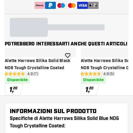
+
2
POTREBBERO INTERESSARTI ANCHE QUESTI ARTICOLI
aggiungi alla lista dei desideri
Alette Harrows Silika Solid Black
Alette Harrows Silika Soli
NO6 Tough Crystalline Coated
NO6 Tough Crystalline Co
apri pannello recensioni
4.9 (7)
apri pannello re
4.8 (5)
4.9 stelle di valutazione
4.8 stelle di valutazione
Disponibile
Disponibile
1
,
1
,
20
20
INFORMAZIONI SUL PRODOTTO
Specifiche di Alette Harrows Silika Solid Blue NO6
Tough Crystalline Coated: