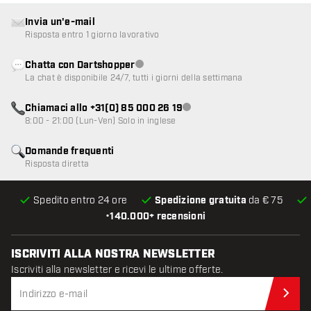
Invia un'e-mail
Risposta entro 1 giorno lavorativo
Chatta con Dartshopper
Servizio clienti non disponibile
La chat è disponibile 24/7, tutti i giorni della settimana
Chiamaci allo +31(0) 85 000 26 19
Servizio clienti non disponibile
8:00 - 21:00 (Lun-Ven) Solo in inglese
Domande frequenti
Risposta diretta
Spedito entro 24 ore
Spedizione gratuita
da € 75
•
140.000+ recensioni
ISCRIVITI ALLA NOSTRA NEWSLETTER
Iscriviti alla newsletter e ricevi le ultime offerte.
Iscr