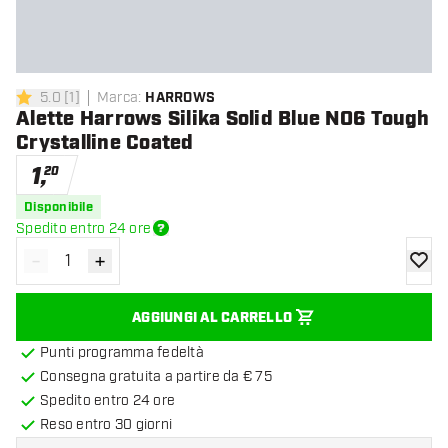
5.0
[
1
]
Marca
:
HARROWS
5 stelle di valutazione
Alette Harrows Silika Solid Blue NO6 Tough
Crystalline Coated
1
,
20
Disponibile
Spedito entro 24 ore
-
+
Diminuisci quantità
Aumenta quantità
aggiung
AGGIUNGI AL CARRELLO
Punti programma fedeltà
Consegna gratuita a partire da € 75
Spedito entro 24 ore
Reso entro 30 giorni