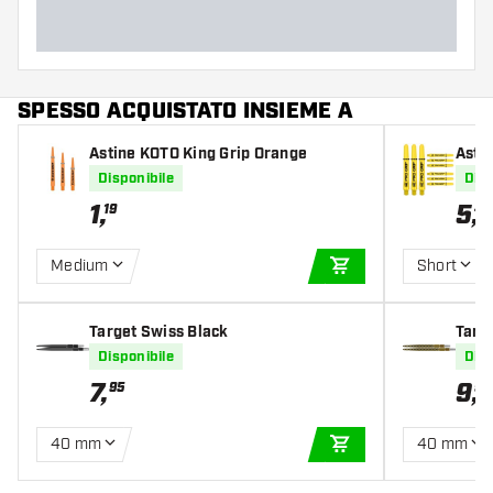
SPESSO ACQUISTATO INSIEME A
Astine KOTO King Grip Orange
Astin
Disponibile
Disp
1
,
5
,
19
49
Medium
Short
AGGIUNGI AL CARR
Target Swiss Black
Targ
Disponibile
Disp
7
,
9
,
95
99
40 mm
40 mm
AGGIUNGI AL CARR