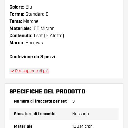
Colore:
Blu
Forma:
Standard 6
Tema:
Marche
Materiale:
100 Micron
Contenuto:
1 set (3 Alette)
Marca:
Harrows
Confezione da 3 pezzi.
Suggerimento di Dartshopper!
Per saperne di più
Assicuratevi di avere a portata di mano un gran
numero di alette e di astine. Questi possono
SPECIFICHE DEL PRODOTTO
danneggiarsi o rompersi con l'uso.
Numero di freccette per set
3
Provate una forma, un materiale o uno
Giocatore di freccette
Nessuno
spessore diverso di alette per scoprire quale
variante vi si addice di più!
Materiale
100 Micron