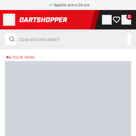
Spedito entro 24 ore
Menu
0
Account
La mia list
Carr
torna alla home page
cerca
cerca
Top 10 Alette