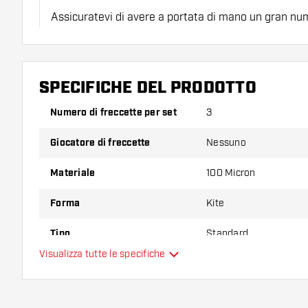
Assicuratevi di avere a portata di mano un gran num
astine. Questi possono danneggiarsi o rompersi con 
Provate una forma, un materiale o uno spessore div
SPECIFICHE DEL PRODOTTO
scoprire quale variante vi si addice di più!
Numero di freccette per set
3
Giocatore di freccette
Nessuno
Materiale
100 Micron
Forma
Kite
Tipo
Standard
Visualizza tutte le specifiche
Flessibilità
Colore principale