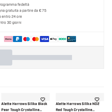
programma fedeltà
a gratuita a partire da € 75
o entro 24 ore
tro 30 giorni
lla lista dei desideri
aggiungi alla lista dei desideri
aggiungi all
Alette Harrows Silika Black
Alette Harrows Silika NO2
A
Pear Tough Crystalline
Red Tough Crystalline
R