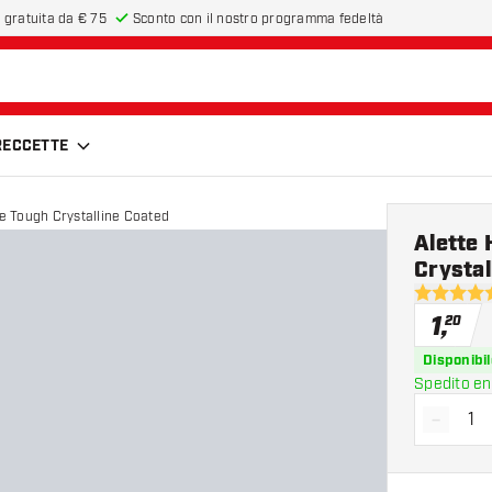
 gratuita da € 75
Sconto con il nostro programma fedeltà
FRECCETTE
te Tough Crystalline Coated
Alette 
Crystal
4.8 stelle 
1
,
20
Disponibil
Spedito en
-
Diminui