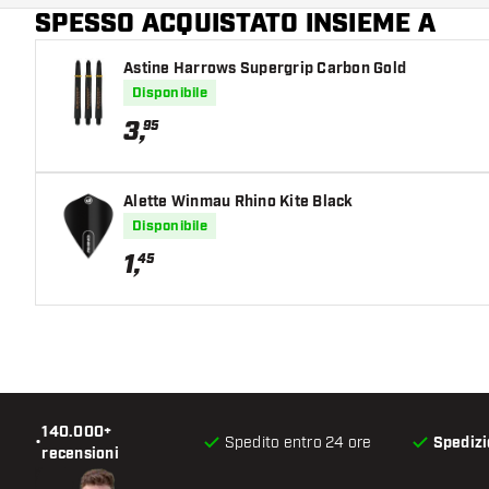
SPESSO ACQUISTATO INSIEME A
Astine Harrows Supergrip Carbon Gold
Disponibile
3
,
95
Alette Winmau Rhino Kite Black
Disponibile
1
,
45
140.000+
•
Spedito entro 24 ore
Spedizi
recensioni