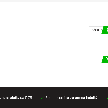
Short
one gratuita
da € 75
Sconto con il
programma fedeltà