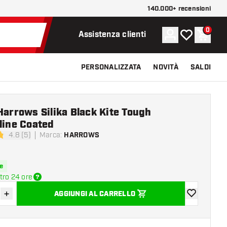
140.000+ recensioni
0
Account
La mia lista d
Carrel
Assistenza clienti
PERSONALIZZATA
NOVITÀ
SALDI
Harrows Silika Black Kite Tough
line Coated
4.8 (5)
Marca
:
HARROWS
di valutazione
e
tro 24 ore
+
AGGIUNGI AL CARRELLO
sci quantità
Aumenta quantità
aggiungi alla