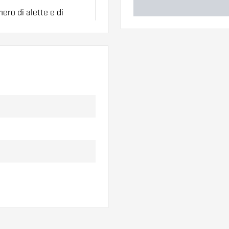
ero di alette e di
l'uso.
erso di alette per