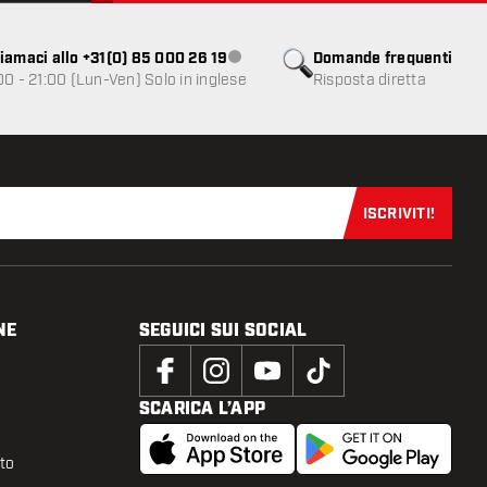
iamaci allo +31(0) 85 000 26 19
Domande frequenti
Servizio clienti non disponibile
00 - 21:00 (Lun-Ven) Solo in inglese
Risposta diretta
ISCRIVITI!
Iscriviti sub
NE
SEGUICI SUI SOCIAL
SCARICA L’APP
tto