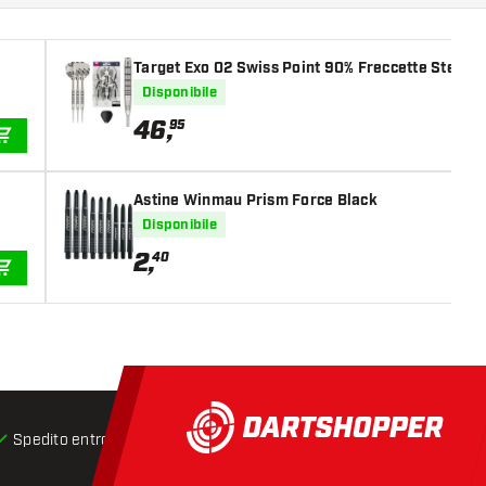
Target Exo 02 Swiss Point 90% Freccette Steel D
Disponibile
46
,
95
AGGIUNGI AL CARRELLO
Astine Winmau Prism Force Black
Disponibile
2
,
40
AGGIUNGI AL CARRELLO
Spedito entro 24 ore
Spedizione gratuita
da € 75