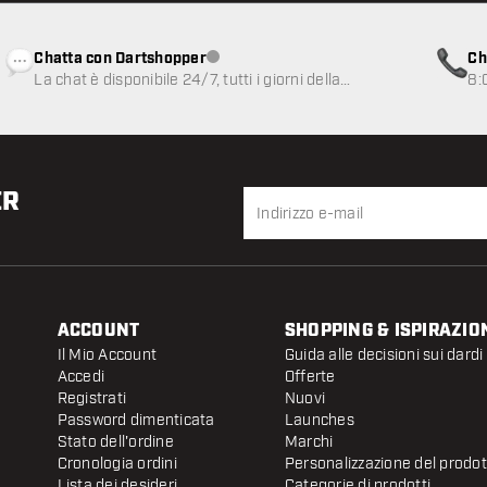
Chatta con Dartshopper
Ch
Servizio clienti non disponibile
La chat è disponibile 24/7, tutti i giorni della
8:
settimana
ER
ACCOUNT
SHOPPING & ISPIRAZIO
Il Mio Account
Guida alle decisioni sui dardi
Accedi
Offerte
Registrati
Nuovi
Password dimenticata
Launches
Stato dell'ordine
Marchi
Cronologia ordini
Personalizzazione del prodo
Lista dei desideri
Categorie di prodotti