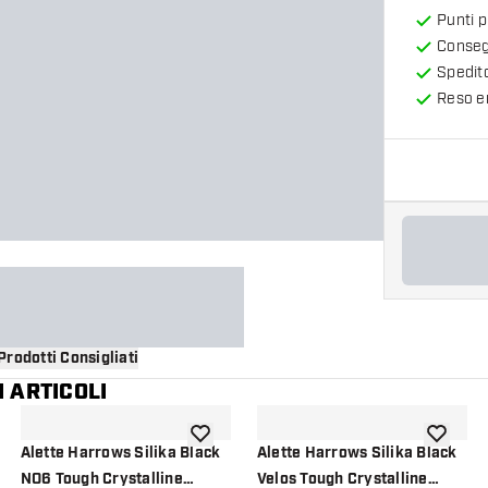
Punti 
Consegn
Spedit
Reso en
Prodotti Consigliati
 ARTICOLI
i alla lista dei desideri
aggiungi alla lista dei desideri
aggiungi a
Alette Harrows Silika Black
Alette Harrows Silika Black
NO6 Tough Crystalline
Velos Tough Crystalline