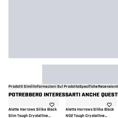
Prodotti Simili
Informazioni Sul Prodotto
Specifiche
Recensioni
POTREBBERO INTERESSARTI ANCHE QUESTI
aggiungi alla lista dei desideri
aggiung
Alette Harrows Silika Black
Alette Harrows Silika Black
Slim Tough Crystalline
NO2 Tough Crystalline