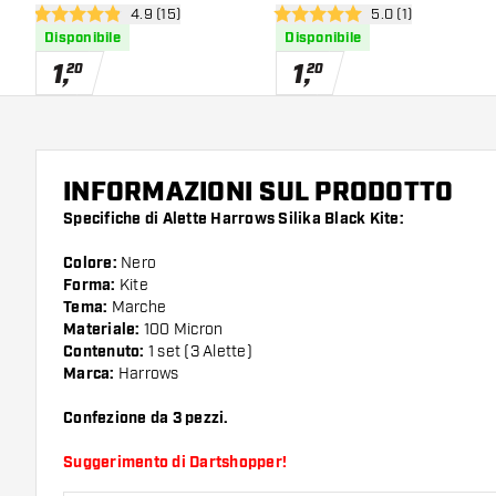
apri pannello recensioni
4.9 (15)
apri pannello recen
5.0 (1)
Coated
Coated
4.9 stelle di valutazione
5 stelle di valutazione
Disponibile
Disponibile
1
,
1
,
20
20
INFORMAZIONI SUL PRODOTTO
Specifiche di Alette Harrows Silika Black Kite:
Colore:
Nero
Forma:
Kite
Tema:
Marche
Materiale:
100 Micron
Contenuto:
1 set (3 Alette)
Marca:
Harrows
Confezione da 3 pezzi.
Suggerimento di Dartshopper!