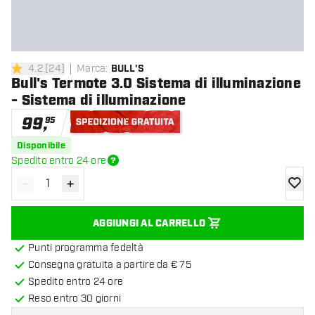
4.2
[
24
]
Marca
:
BULL'S
4.2 stelle di valutazione
Bull's Termote 3.0 Sistema di illuminazione
- Sistema di illuminazione
99
,
95
Spedizione gratuita
Disponibile
Spedito entro 24 ore
-
+
Diminuisci quantità
Aumenta quantità
aggiung
AGGIUNGI AL CARRELLO
Punti programma fedeltà
Consegna gratuita a partire da € 75
Spedito entro 24 ore
Reso entro 30 giorni