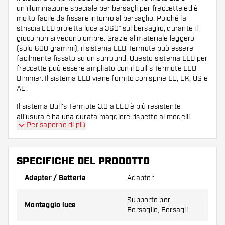
un’illuminazione speciale per bersagli per freccette ed è
molto facile da fissare intorno al bersaglio. Poiché la
striscia LED proietta luce a 360° sul bersaglio, durante il
gioco non si vedono ombre. Grazie al materiale leggero
(solo 600 grammi), il sistema LED Termote può essere
facilmente fissato su un surround. Questo sistema LED per
freccette può essere ampliato con il
Bull's Termote LED
Dimmer
. Il sistema LED viene fornito con spine EU, UK, US e
AU.
Il sistema Bull's Termote 3.0 a LED è più resistente
all’usura e ha una durata maggiore rispetto ai modelli
Per saperne di più
precedenti.
Incluso
SPECIFICHE DEL PRODOTTO
Sistema LED
Adapter / Batteria
Adapter
Supporto per
Cavo da 1,5 metri
Montaggio luce
Bersaglio, Bersagli