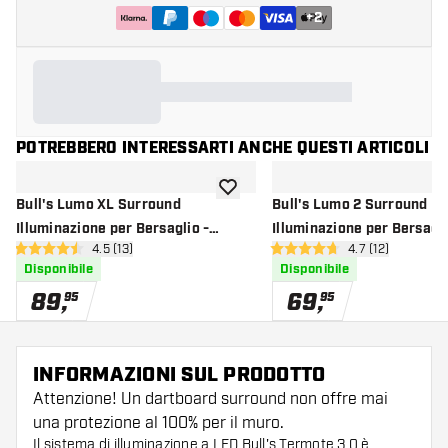
+
2
POTREBBERO INTERESSARTI ANCHE QUESTI ARTICOLI
aggiungi alla lista dei desideri
Bull's Lumo XL Surround
Bull's Lumo 2 Surround
Illuminazione per Bersaglio -
Illuminazione per Bersagli
apri pannello recensioni
4.5 (13)
apri pannello re
4.7 (12)
Sistema di illuminazione
Sistema di illuminazione
4.5 stelle di valutazione
4.7 stelle di valutazione
Disponibile
Disponibile
89
,
69
,
95
95
INFORMAZIONI SUL PRODOTTO
Attenzione! Un dartboard surround non offre mai
una protezione al 100% per il muro.
Il sistema di illuminazione a LED Bull's Termote 3.0 è