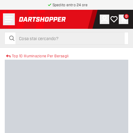
Spedito entro 24 ore
Menu
0
Account
La mia list
Carr
torna alla home page
cerca
cerca
Top 10 Illuminazione Per Bersagli