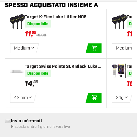
SPESSO ACQUISTATO INSIEME A
Target K-Flex Luke Littler NO6
Targe
Disponibile
Disp
11
,
11
,
99
9
19,99
Medium
Medium
AGGIUNGI AL CARR
Target Swiss Points SLK Black Luke L
Targe
ittler
t Fre
Disponibile
Disp
14
,
10
95
42 mm
24g
AGGIUNGI AL CARR
Invia un'e-mail
Risposta entro 1 giorno lavorativo