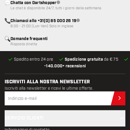
Chatta con Dartshopper
Servizio clienti non disponibile
La chat è disponibile 24/7, tutti i giorni della settimana
Chiamaci allo +31(0) 85 000 26 19
Servizio clienti non disponibile
8:00 - 21:00 (Lun-Ven) Solo in inglese
Domande frequenti
Risposta diretta
Spedito entro 24 ore
Spedizione gratuita
da € 75
•
140.000+ recensioni
ISCRIVITI ALLA NOSTRA NEWSLETTER
Iscriviti alla newsletter e ricevi le ultime offerte.
Iscr
SERVIZIO CLIENTI
Informazioni di contatto