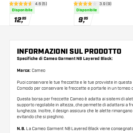
apri pannello recensioni
4.6 (5)
apri pannello rece
3.9 (9)
4.6 stelle di valutazione
3.9 stelle di valutazione
Disponibile
Disponibile
12
,
9
,
95
95
INFORMAZIONI SUL PRODOTTO
Specifiche di Cameo Garment NB Layered Black:
Marca:
Cameo
Puoi conservare le tue freccette e le tue provviste in questa 
Comodo per conservare le freccette e portarle in un torneo o
Questa borsa per freccette Cameo è adatta ai sistemi di alet
supporto regolabile in altezza, che permette di adattarsi a fr
lunghezza. Inoltre, il design assicura che le alette rimangano
evitando che si pieghino.
N.B.
La Cameo Garment NB Layered Black viene consegnato