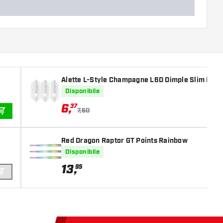
Alette L-Style Champagne L6D Dimple Slim Pear
Disponibile
6
,
37
7,50
AGGIUNGI AL CARRELLO
Red Dragon Raptor GT Points Rainbow
Disponibile
13
,
95
AGGIUNGI AL CARRELLO