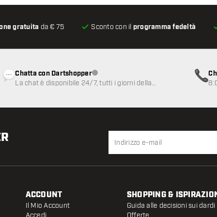
one gratuita
da € 75
Sconto con il
programma fedeltà
Chatta con Dartshopper
Ch
Servizio clienti non disponibile
La chat è disponibile 24/7, tutti i giorni della
8:
settimana
ER
ACCOUNT
SHOPPING & ISPIRAZIO
Il Mio Account
Guida alle decisioni sui dardi
Accedi
Offerte