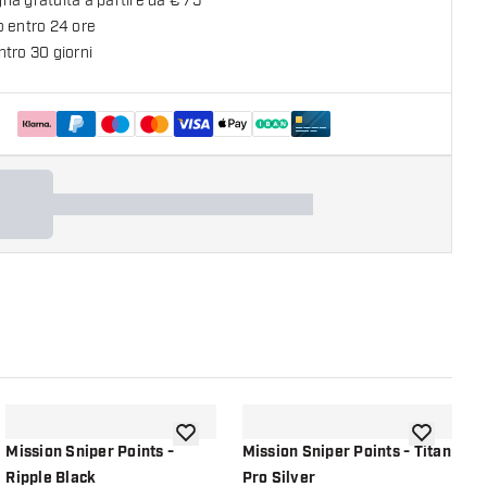
a gratuita a partire da € 75
o entro 24 ore
tro 30 giorni
lla lista dei desideri
aggiungi alla lista dei desideri
aggiungi all
Mission Sniper Points -
Mission Sniper Points - Titan
M
Ripple Black
Pro Silver
M