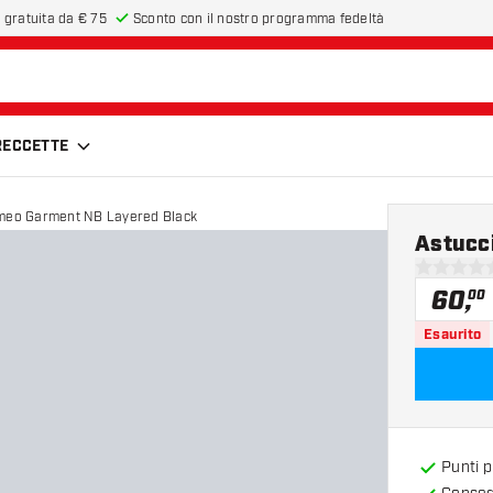
 gratuita da € 75
Sconto con il nostro programma fedeltà
FRECCETTE
meo Garment NB Layered Black
Astucc
0 stelle di
60
,
00
Esaurito
Punti 