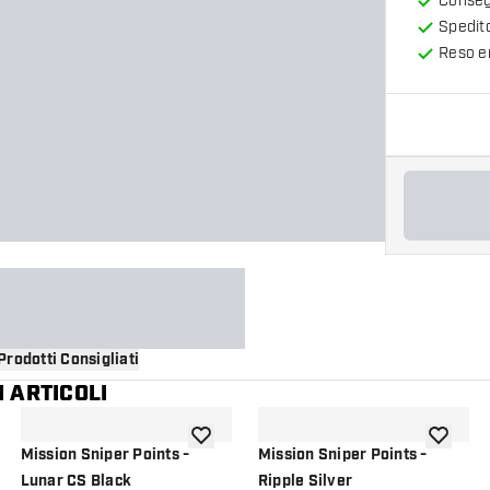
Consegn
Spedit
Reso en
Prodotti Consigliati
 ARTICOLI
i alla lista dei desideri
aggiungi alla lista dei desideri
aggiungi a
Mission Sniper Points -
Mission Sniper Points -
Lunar CS Black
Ripple Silver