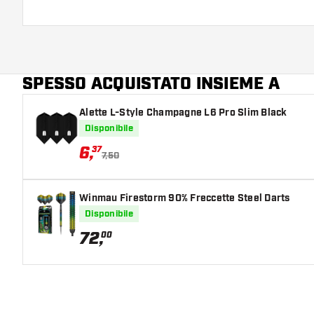
SPESSO ACQUISTATO INSIEME A
Alette L-Style Champagne L6 Pro Slim Black
Disponibile
6
,
37
7,50
Winmau Firestorm 90% Freccette Steel Darts
Disponibile
72
,
00