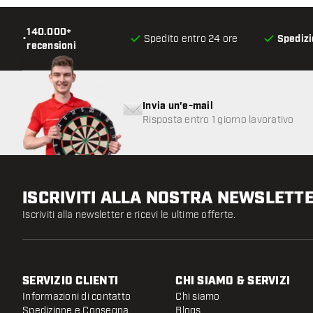
140.000+
•
Spedito entro 24 ore
Spedizi
recensioni
Invia un'e-mail
Risposta entro 1 giorno lavorativo
ISCRIVITI ALLA NOSTRA NEWSLETT
Iscriviti alla newsletter e ricevi le ultime offerte.
SERVIZIO CLIENTI
CHI SIAMO & SERVIZI
Informazioni di contatto
Chi siamo
Spedizione e Consegna
Blogs