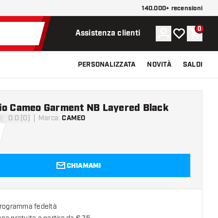
140.000+ recensioni
0
Account
La mia lista d
Carrel
Assistenza clienti
PERSONALIZZATA
NOVITÀ
SALDI
io Cameo Garment NB Layered Black
0.0 (0)
Marca
:
CAMEO
 valutazione
CHIAMAMI
programma fedeltà