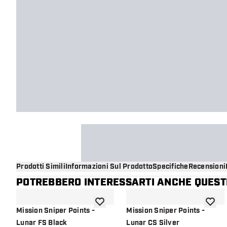
Prodotti Simili
Informazioni Sul Prodotto
Specifiche
Recensioni
POTREBBERO INTERESSARTI ANCHE QUESTI
aggiungi alla lista dei desideri
aggiung
Mission Sniper Points -
Mission Sniper Points -
Lunar FS Black
Lunar CS Silver