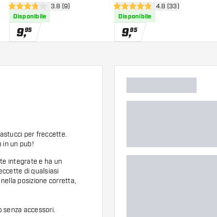
nsioni
apri pannello recensioni
3.8 (9)
apri pannello recens
4.8 (33)
3.8 stelle di valutazione
4.8 stelle di valutazione
Disponibile
Disponibile
9
,
9
,
95
95
astucci per freccette.
 in un pub!
te integrate e ha un
eccette di qualsiasi
 nella posizione corretta,
 senza accessori.