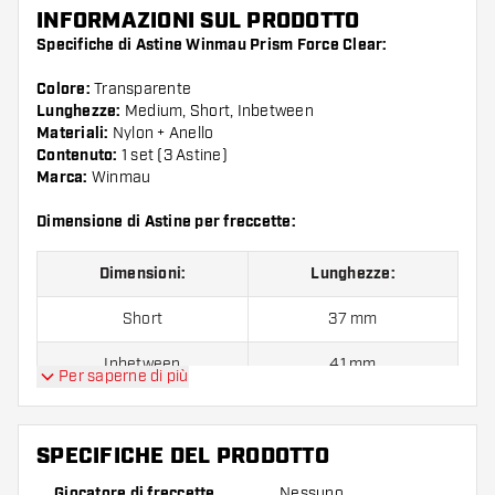
INFORMAZIONI SUL PRODOTTO
Specifiche di Astine Winmau Prism Force Clear:
Colore:
Transparente
Lunghezze:
Medium, Short, Inbetween
Materiali:
Nylon + Anello
Contenuto:
1 set (3 Astine)
Marca:
Winmau
Dimensione di Astine per freccette:
Dimensioni:
Lunghezze:
Short
37 mm
Inbetween
41 mm
Per saperne di più
Medium
48 mm
SPECIFICHE DEL PRODOTTO
Confezione da 3 pezzi.
Giocatore di freccette
Nessuno