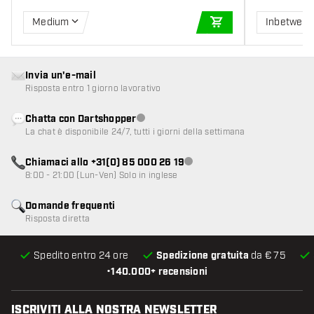
Medium
Inbetwee
AGGIUNGI AL CARR
Invia un'e-mail
Risposta entro 1 giorno lavorativo
Chatta con Dartshopper
Servizio clienti non disponibile
La chat è disponibile 24/7, tutti i giorni della settimana
Chiamaci allo +31(0) 85 000 26 19
Servizio clienti non disponibile
8:00 - 21:00 (Lun-Ven) Solo in inglese
Domande frequenti
Risposta diretta
Spedito entro 24 ore
Spedizione gratuita
da € 75
•
140.000+ recensioni
ISCRIVITI ALLA NOSTRA NEWSLETTER