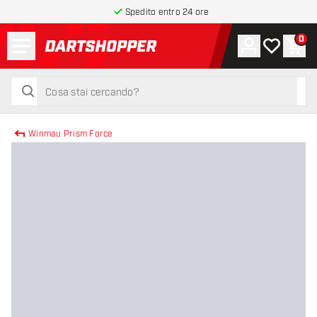
Spedito entro 24 ore
Menu
0
Account
La mia list
Carr
torna alla home page
cerca
cerca
Winmau Prism Force