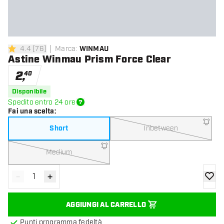
4.4
[
76
]
Marca
:
WINMAU
4.4 stelle di valutazione
Astine Winmau Prism Force Clear
2
,
40
Disponibile
Spedito entro 24 ore
Fai una scelta
:
Short
Inbetween
Medium
-
+
Diminuisci quantità
Aumenta quantità
aggiung
AGGIUNGI AL CARRELLO
Punti programma fedeltà