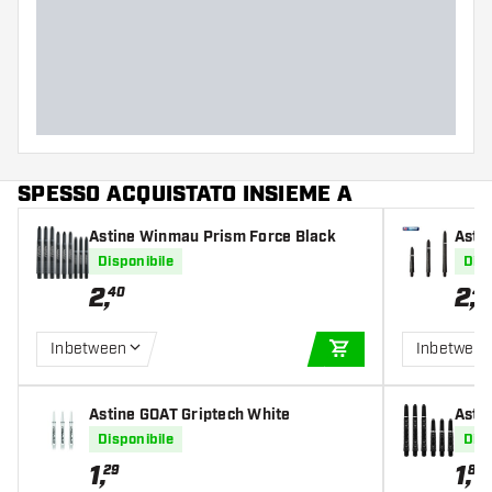
SPESSO ACQUISTATO INSIEME A
Astine Winmau Prism Force Black
Asti
Disponibile
Disp
2
,
2
,
40
40
Inbetween
Inbetwee
AGGIUNGI AL CARR
Astine GOAT Griptech White
Asti
Disponibile
Disp
1
,
1
,
29
80