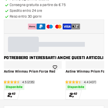
Consegna gratuita a partire da € 75
Spedito entro 24 ore
Reso entro 30 giorni
+
2
POTREBBERO INTERESSARTI ANCHE QUESTI ARTICOLI
aggiungi alla lista dei desideri
Astine Winmau Prism Force Red
Astine Winmau Prism Forc
apri pannello recensioni
4.5 (235)
apri pannello r
4.4 (437)
4.5 stelle di valutazione
4.4 stelle di valutazione
Disponibile
Disponibile
2
,
2
,
40
40