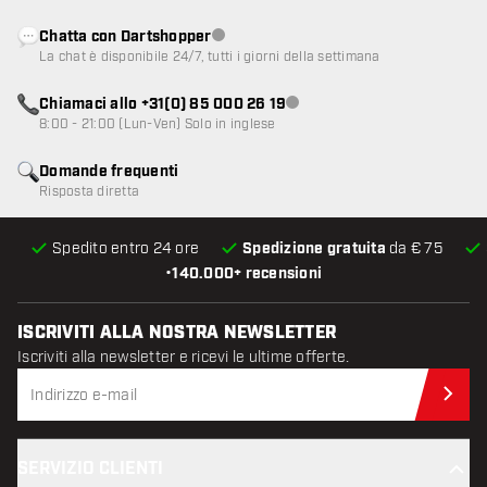
Chatta con Dartshopper
Servizio clienti non disponibile
La chat è disponibile 24/7, tutti i giorni della settimana
Chiamaci allo +31(0) 85 000 26 19
Servizio clienti non disponibile
8:00 - 21:00 (Lun-Ven) Solo in inglese
Domande frequenti
Risposta diretta
Spedito entro 24 ore
Spedizione gratuita
da € 75
•
140.000+ recensioni
ISCRIVITI ALLA NOSTRA NEWSLETTER
Iscriviti alla newsletter e ricevi le ultime offerte.
Iscr
SERVIZIO CLIENTI