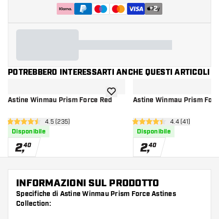
+
2
POTREBBERO INTERESSARTI ANCHE QUESTI ARTICOLI
aggiungi alla lista dei desideri
Astine Winmau Prism Force Red
Astine Winmau Prism For
apri pannello recensioni
4.5 (235)
apri pannello re
4.4 (41)
4.5 stelle di valutazione
4.4 stelle di valutazione
Disponibile
Disponibile
2
,
2
,
40
40
INFORMAZIONI SUL PRODOTTO
Specifiche di Astine Winmau Prism Force Astines
Collection: