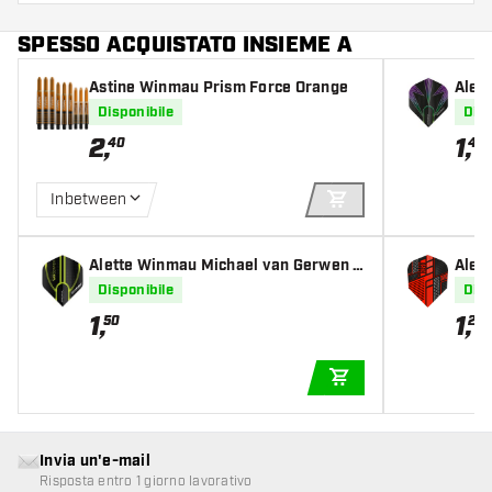
SPESSO ACQUISTATO INSIEME A
Astine Winmau Prism Force Orange
Alet
Disponibile
Disp
2
,
1
,
40
45
Inbetween
AGGIUNGI AL CARR
Alette Winmau Michael van Gerwen P
Alet
rism Alpha Black Green
Disponibile
Disp
1
,
1
,
50
20
AGGIUNGI AL CARR
Invia un'e-mail
Risposta entro 1 giorno lavorativo