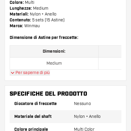
Colore:
Multi
Lunghezze:
Medium
Materiali:
Nylon + Anello
Contenuto:
5 sets (15 Astine)
Marca:
Winmau
Dimensione di Astine per freccette:
Dimensioni:
Medium
Per saperne di più
Confezione da 15 pezzi.
SPECIFICHE DEL PRODOTTO
Suggerimento di Dartshopper!
Giocatore di freccette
Nessuno
Assicuratevi di avere a portata di mano un gran
Materiale del shaft
Nylon + Anello
numero di alette e di astine. Questi possono
danneggiarsi o rompersi con l'uso.
Colore principale
Multi Color