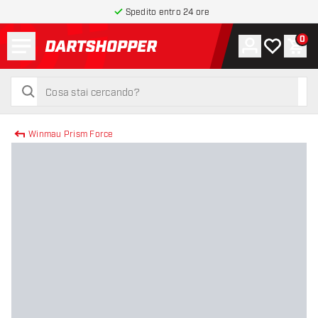
Spedito entro 24 ore
Menu
0
Account
La mia list
Carr
torna alla home page
cerca
cerca
Winmau Prism Force