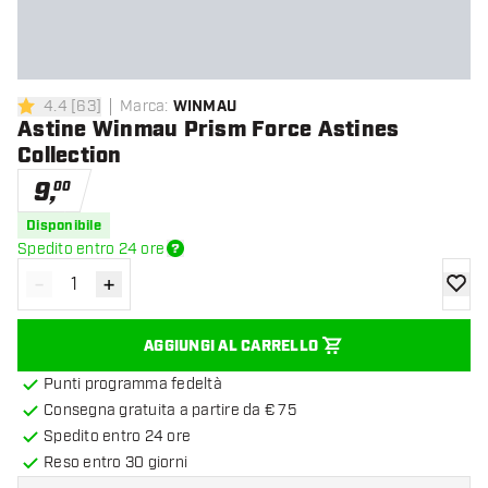
4.4
[
63
]
Marca
:
WINMAU
4.4 stelle di valutazione
Astine Winmau Prism Force Astines
Collection
9
,
00
Disponibile
Spedito entro 24 ore
-
+
Diminuisci quantità
Aumenta quantità
aggiung
AGGIUNGI AL CARRELLO
Punti programma fedeltà
Consegna gratuita a partire da € 75
Spedito entro 24 ore
Reso entro 30 giorni