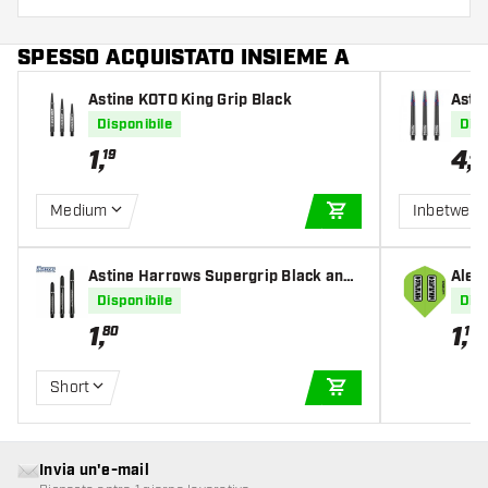
SPESSO ACQUISTATO INSIEME A
Astine KOTO King Grip Black
Astin
ck
Disponibile
Disp
1
,
4
,
19
50
Medium
Inbetwee
AGGIUNGI AL CARR
Astine Harrows Supergrip Black and
Alet
Silver
Disponibile
Disp
1
,
1
,
80
10
Short
AGGIUNGI AL CARR
Invia un'e-mail