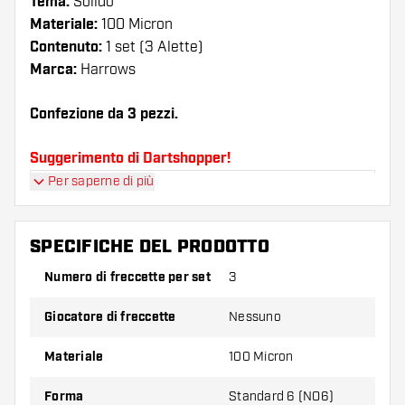
Tema:
Solido
Materiale:
100 Micron
Contenuto:
1 set (3 Alette)
Marca:
Harrows
Confezione da 3 pezzi.
Suggerimento di Dartshopper!
Per saperne di più
Assicuratevi di avere a portata di mano un gran
numero di alette e di astine. Questi possono
danneggiarsi o rompersi con l'uso.
SPECIFICHE DEL PRODOTTO
Numero di freccette per set
3
Provate una forma, un materiale o uno
spessore diverso di alette per scoprire quale
Giocatore di freccette
Nessuno
variante vi si addice di più!
Materiale
100 Micron
Forma
Standard 6 (NO6)