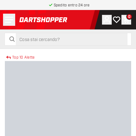
Spedito entro 24 ore
Menu
0
Account
La mia list
Carr
torna alla home page
cerca
cerca
Top 10 Alette