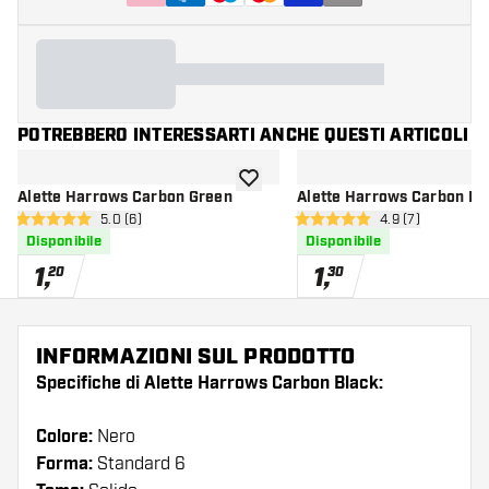
POTREBBERO INTERESSARTI ANCHE QUESTI ARTICOLI
aggiungi alla lista dei desideri
Alette Harrows Carbon Green
Alette Harrows Carbon Pi
apri pannello recensioni
5.0 (6)
apri pannello re
4.9 (7)
5 stelle di valutazione
4.9 stelle di valutazione
Disponibile
Disponibile
1
,
1
,
20
30
INFORMAZIONI SUL PRODOTTO
Specifiche di Alette Harrows Carbon Black:
Colore:
Nero
Forma:
Standard 6