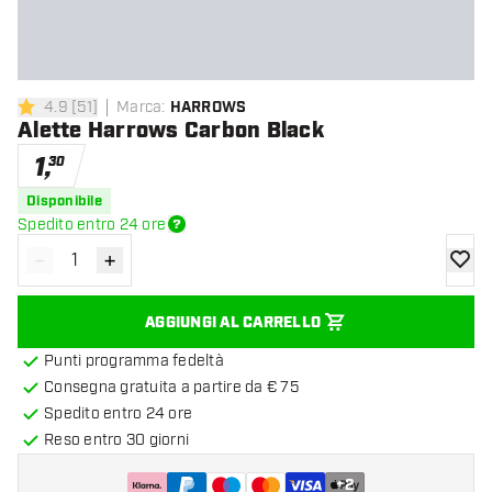
4.9
[
51
]
Marca
:
HARROWS
4.9 stelle di valutazione
Alette Harrows Carbon Black
1
,
30
Disponibile
Spedito entro 24 ore
-
+
Diminuisci quantità
Aumenta quantità
aggiung
AGGIUNGI AL CARRELLO
Punti programma fedeltà
Consegna gratuita a partire da € 75
Spedito entro 24 ore
Reso entro 30 giorni
+
2