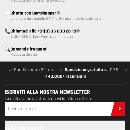
Risposta entro 1 giorno lavorativo
Chatta con Dartshopper
Servizio clienti non disponibile
La chat è disponibile 24/7, tutti i giorni della settimana
Chiamaci allo +31(0) 85 000 26 19
Servizio clienti non disponibile
8:00 - 21:00 (Lun-Ven) Solo in inglese
Domande frequenti
Risposta diretta
Spedito entro 24 ore
Spedizione gratuita
da € 75
•
140.000+ recensioni
ISCRIVITI ALLA NOSTRA NEWSLETTER
Iscriviti alla newsletter e ricevi le ultime offerte.
Iscr
SERVIZIO CLIENTI