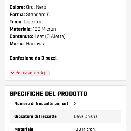
Colore:
Oro, Nero
Forma:
Standard 6
Tema:
Giocatori
Materiale:
100 Micron
Contenuto:
1 set (3 Alette)
Marca:
Harrows
Confezione da 3 pezzi.
Suggerimento di Dartshopper!
Per saperne di più
Assicuratevi di avere a portata di mano un gran
numero di alette e di astine. Questi possono
SPECIFICHE DEL PRODOTTO
danneggiarsi o rompersi con l'uso.
Numero di freccette per set
3
Provate una forma, un materiale o uno
Giocatore di freccette
Dave Chisnall
spessore diverso di alette per scoprire quale
variante vi si addice di più!
Materiale
100 Micron