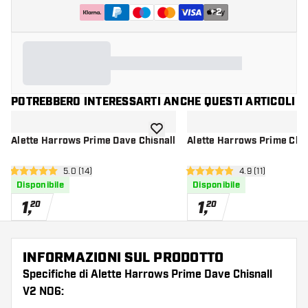
+
2
POTREBBERO INTERESSARTI ANCHE QUESTI ARTICOLI
aggiungi alla lista dei desideri
Alette Harrows Prime Dave Chisnall
Alette Harrows Prime Chi
apri pannello recensioni
5.0 (14)
apri pannello re
4.9 (11)
5 stelle di valutazione
4.9 stelle di valutazione
Disponibile
Disponibile
1
,
1
,
20
20
INFORMAZIONI SUL PRODOTTO
Specifiche di Alette Harrows Prime Dave Chisnall
V2 NO6: