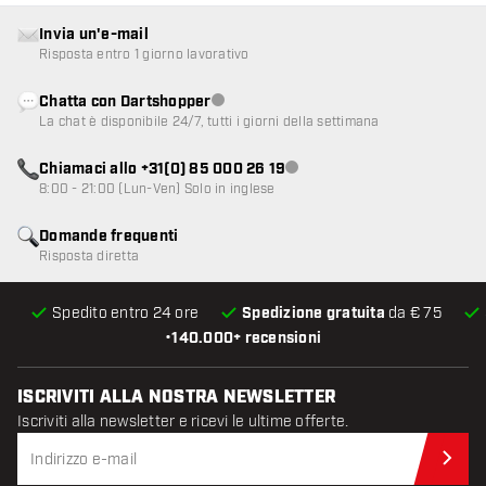
Invia un'e-mail
Risposta entro 1 giorno lavorativo
Chatta con Dartshopper
Servizio clienti non disponibile
La chat è disponibile 24/7, tutti i giorni della settimana
Chiamaci allo +31(0) 85 000 26 19
Servizio clienti non disponibile
8:00 - 21:00 (Lun-Ven) Solo in inglese
Domande frequenti
Risposta diretta
Spedito entro 24 ore
Spedizione gratuita
da € 75
•
140.000+ recensioni
ISCRIVITI ALLA NOSTRA NEWSLETTER
Iscriviti alla newsletter e ricevi le ultime offerte.
Iscr