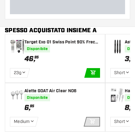
SPESSO ACQUISTATO INSIEME A
Target Exo 01 Swiss Point 90% Frecce
Asti
tte Steel Darts
ver
Disponibile
Disp
46
,
3
,
95
95
23g
Short
AGGIUNGI AL CARR
Alette GOAT Air Clear NO6
Harr
Frec
Disponibile
Disp
6
,
8
,
95
95
Medium
Short
AGGIUNGI AL CARR