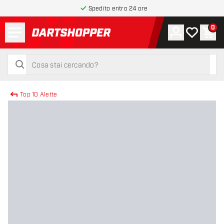
Spedito entro 24 ore
Menu
0
Account
La mia list
Carr
torna alla home page
cerca
cerca
Top 10 Alette