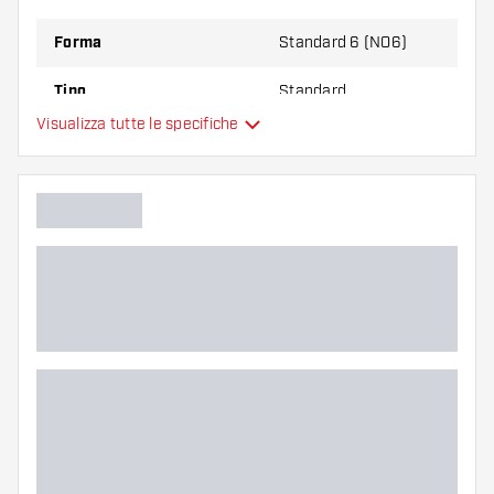
Forma
Standard 6 (NO6)
Tipo
Standard
Visualizza tutte le specifiche
Flessibilità
Colori aggiuntivi
Colore principale