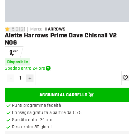
5.0
[
6
]
Marca
:
HARROWS
5 stelle di valutazione
Alette Harrows Prime Dave Chisnall V2
NO6
1
,
20
Disponibile
Spedito entro 24 ore
-
+
Diminuisci quantità
Aumenta quantità
aggiung
AGGIUNGI AL CARRELLO
Punti programma fedeltà
Consegna gratuita a partire da € 75
Spedito entro 24 ore
Reso entro 30 giorni