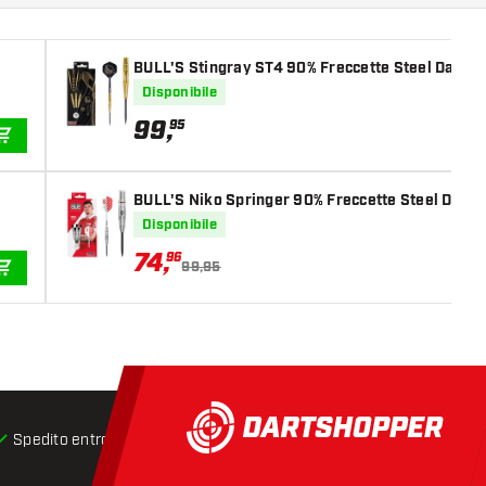
BULL'S Stingray ST4 90% Freccette Steel Darts
Disponibile
99
,
95
AGGIUNGI AL CARRELLO
BULL'S Niko Springer 90% Freccette Steel Darts
Disponibile
74
,
96
99,95
AGGIUNGI AL CARRELLO
Spedito entro 24 ore
Spedizione gratuita
da € 75