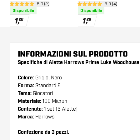
apri pannello recensioni
5.0 (2)
apri pannello rece
5.0 (4)
5 stelle di valutazione
5 stelle di valutazione
Disponibile
Disponibile
1
,
1
,
20
20
INFORMAZIONI SUL PRODOTTO
Specifiche di Alette Harrows Prime Luke Woodhouse
Colore:
Grigio, Nero
Forma:
Standard 6
Tema:
Giocatori
Materiale:
100 Micron
Contenuto:
1 set (3 Alette)
Marca:
Harrows
Confezione da 3 pezzi.