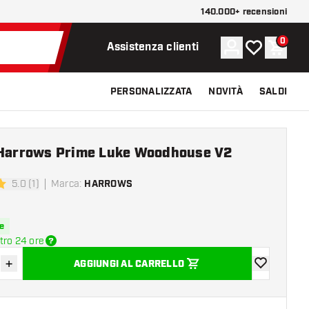
140.000+ recensioni
0
Account
La mia lista d
Carrel
Assistenza clienti
PERSONALIZZATA
NOVITÀ
SALDI
 Harrows Prime Luke Woodhouse V2
5.0 (1)
Marca
:
HARROWS
 valutazione
e
tro 24 ore
+
AGGIUNGI AL CARRELLO
sci quantità
Aumenta quantità
aggiungi alla