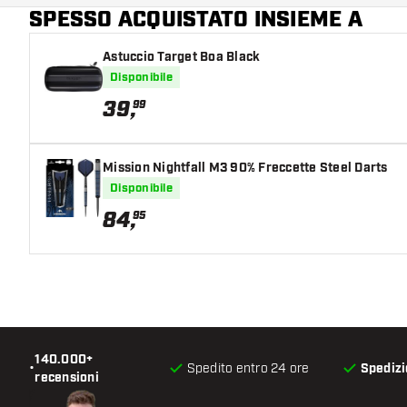
SPESSO ACQUISTATO INSIEME A
Colore principale
Astuccio Target Boa Black
Disponibile
39
,
99
Mission Nightfall M3 90% Freccette Steel Darts
Disponibile
84
,
95
140.000+
•
Spedito entro 24 ore
Spedizi
recensioni