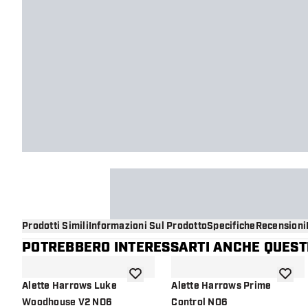
Prodotti Simili
Informazioni Sul Prodotto
Specifiche
Recensioni
POTREBBERO INTERESSARTI ANCHE QUESTI
aggiungi alla lista dei desideri
aggiung
Alette Harrows Luke
Alette Harrows Prime
Woodhouse V2 NO6
Control NO6