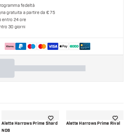
programma fedeltà
a gratuita a partire da € 75
o entro 24 ore
tro 30 giorni
lla lista dei desideri
aggiungi alla lista dei desideri
aggiungi all
Alette Harrows Prime Shard
Alette Harrows Prime Rival
A
NO6
C