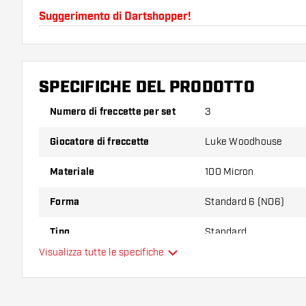
Suggerimento di Dartshopper!
Assicuratevi di avere a portata di mano un gran num
astine. Questi possono danneggiarsi o rompersi con 
SPECIFICHE DEL PRODOTTO
Provate una forma, un materiale o uno spessore div
Numero di freccette per set
3
scoprire quale variante vi si addice di più!
Giocatore di freccette
Luke Woodhouse
Materiale
100 Micron
Forma
Standard 6 (NO6)
Tipo
Standard
Visualizza tutte le specifiche
Flessibilità
Colori aggiuntivi