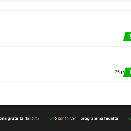
25g
one gratuita
da € 75
Sconto con il
programma fedeltà