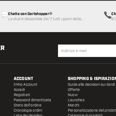
Chatta con Dartshopper
Ch
Servizio clienti non disponibile
La chat è disponibile 24/7, tutti i giorni della
8:
settimana
ER
ACCOUNT
SHOPPING & ISPIRAZIO
Il Mio Account
Guida alle decisioni sui dardi
Accedi
Offerte
Registrati
Nuovi
Password dimenticata
Launches
Stato dell'ordine
Marchi
Cronologia ordini
Personalizzazione del prodo
Lista dei desideri
Categorie di prodotti