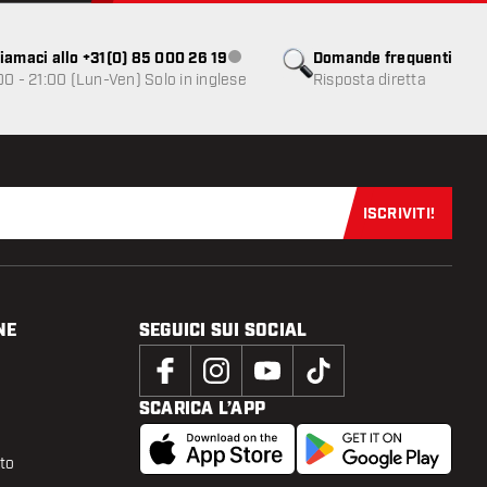
iamaci allo +31(0) 85 000 26 19
Domande frequenti
Servizio clienti non disponibile
00 - 21:00 (Lun-Ven) Solo in inglese
Risposta diretta
ISCRIVITI!
Iscriviti sub
NE
SEGUICI SUI SOCIAL
SCARICA L’APP
tto