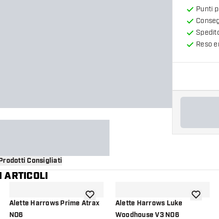
Punti 
Consegn
Spedit
Reso en
Prodotti Consigliati
 ARTICOLI
i alla lista dei desideri
aggiungi alla lista dei desideri
aggiungi a
Alette Harrows Prime Atrax
Alette Harrows Luke
NO6
Woodhouse V3 NO6