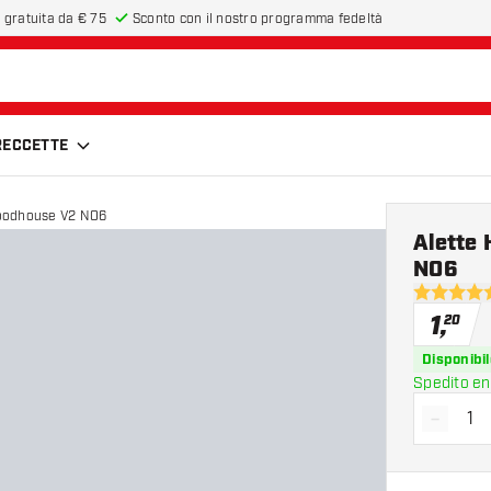
 gratuita da € 75
Sconto con il nostro programma fedeltà
FRECCETTE
oodhouse V2 NO6
Alette
NO6
5 stelle di
1
,
20
Disponibil
Spedito en
-
Diminui