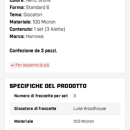
Colore:
Nero, Brons
Forma:
Standard 6
Tema:
Giocatori
Materiale:
100 Micron
Contenuto:
1 set (3 Alette)
Marca:
Harrows
Confezione da 3 pezzi.
Suggerimento di Dartshopper!
Per saperne di più
Assicuratevi di avere a portata di mano un gran
numero di alette e di astine. Questi possono
SPECIFICHE DEL PRODOTTO
danneggiarsi o rompersi con l'uso.
Numero di freccette per set
3
Provate una forma, un materiale o uno
Giocatore di freccette
Luke Woodhouse
spessore diverso di alette per scoprire quale
variante vi si addice di più!
Materiale
100 Micron