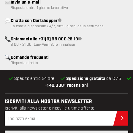
Invia un'e-mail
Risposta entro 1 giorno lavorativo
Chatta con Dartshopper
Servizio clienti non disponibile
La chat è disponibile 24/7, tutti i giorni della settimana
Chiamaci allo +31(0) 85 000 26 19
Servizio clienti non disponibile
8:00 - 21:00 (Lun-Ven) Solo in inglese
Domande frequenti
Risposta diretta
Spedito entro 24 ore
Spedizione gratuita
da € 75
•
140.000+ recensioni
ISCRIVITI ALLA NOSTRA NEWSLETTER
Iscriviti alla newsletter e ricevi le ultime offerte.
Iscr