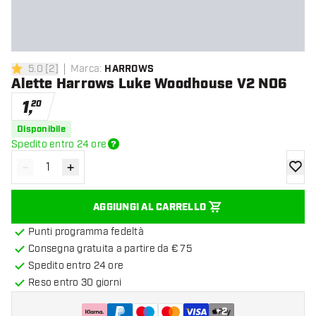
5.0
[
2
]
Marca
:
HARROWS
5 stelle di valutazione
Alette Harrows Luke Woodhouse V2 NO6
1
,
20
Disponibile
Spedito entro 24 ore
-
+
Diminuisci quantità
Aumenta quantità
aggiung
AGGIUNGI AL CARRELLO
Punti programma fedeltà
Consegna gratuita a partire da € 75
Spedito entro 24 ore
Reso entro 30 giorni
+
2