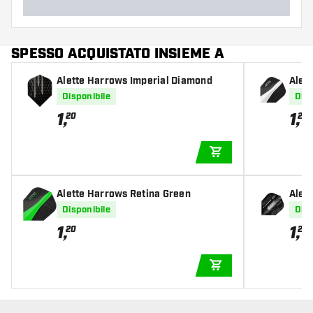
SPESSO ACQUISTATO INSIEME A
Alette Harrows Imperial Diamond
Alet
Disponibile
Disp
1
,
1
,
20
20
AGGIUNGI AL CARR
Alette Harrows Retina Green
Alet
Disponibile
Disp
1
,
1
,
20
20
AGGIUNGI AL CARR