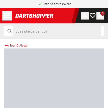
Spedito entro 24 ore
Menu
0
Account
La mia list
Carr
torna alla home page
cerca
cerca
Top 10 Alette