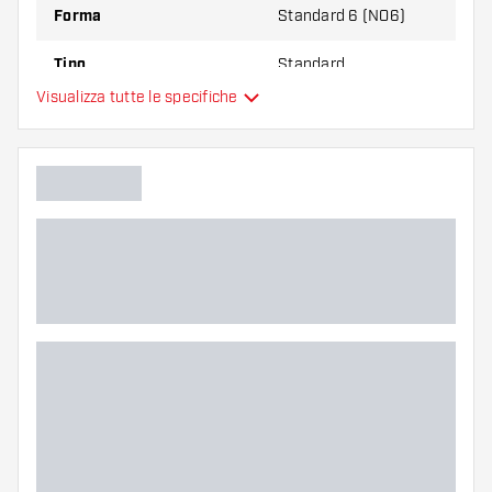
Forma
Standard 6 (NO6)
Tipo
Standard
Visualizza tutte le specifiche
Flessibilità
Colori aggiuntivi
Colore principale