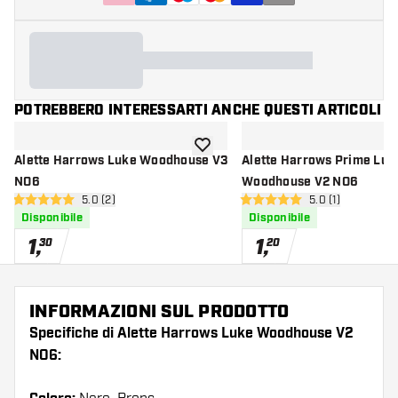
POTREBBERO INTERESSARTI ANCHE QUESTI ARTICOLI
aggiungi alla lista dei desideri
Alette Harrows Luke Woodhouse V3
Alette Harrows Prime Luk
NO6
Woodhouse V2 NO6
apri pannello recensioni
5.0 (2)
apri pannello re
5.0 (1)
5 stelle di valutazione
5 stelle di valutazione
Disponibile
Disponibile
1
,
1
,
30
20
INFORMAZIONI SUL PRODOTTO
Specifiche di Alette Harrows Luke Woodhouse V2
NO6: