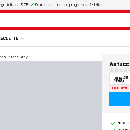
 gratuita da € 75
Sconto con il nostro programma fedeltà
FRECCETTE
meo Thread Grey
Astucc
0 stelle di
45
,
00
Esaurito
Punti 