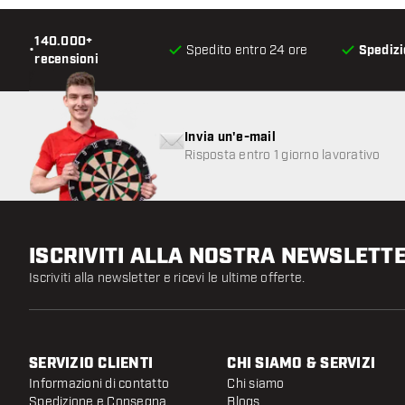
140.000+
•
Spedito entro 24 ore
Spedizi
recensioni
Invia un'e-mail
Risposta entro 1 giorno lavorativo
ISCRIVITI ALLA NOSTRA NEWSLETT
Iscriviti alla newsletter e ricevi le ultime offerte.
SERVIZIO CLIENTI
CHI SIAMO & SERVIZI
Informazioni di contatto
Chi siamo
Spedizione e Consegna
Blogs