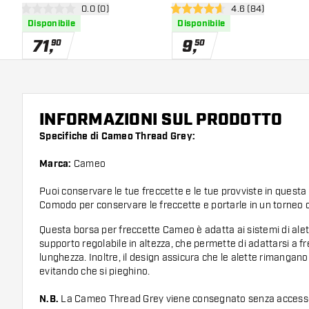
apri pannello recensioni
0.0 (0)
apri pannello rece
4.6 (84)
0 stelle di valutazione
4.6 stelle di valutazione
Disponibile
Disponibile
71
,
9
,
90
50
INFORMAZIONI SUL PRODOTTO
Specifiche di Cameo Thread Grey:
Marca:
Cameo
Puoi conservare le tue freccette e le tue provviste in questa 
Comodo per conservare le freccette e portarle in un torneo o
Questa borsa per freccette Cameo è adatta ai sistemi di alet
supporto regolabile in altezza, che permette di adattarsi a fr
lunghezza. Inoltre, il design assicura che le alette rimangano
evitando che si pieghino.
N.B.
La Cameo Thread Grey viene consegnato senza accesso