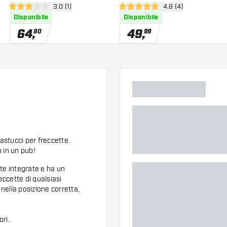
nsioni
apri pannello recensioni
3.0 (1)
apri pannello recens
4.8 (4)
3 stelle di valutazione
4.8 stelle di valutazione
Disponibile
Disponibile
64
,
49
,
90
99
astucci per freccette.
 in un pub!
te integrate e ha un
eccette di qualsiasi
 nella posizione corretta,
ri.