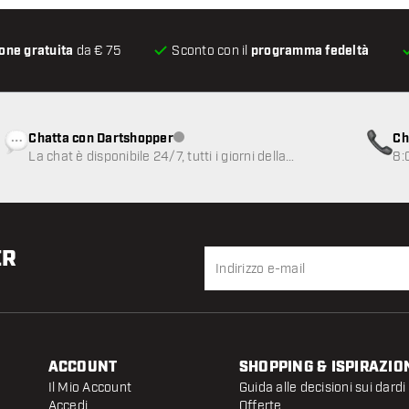
one gratuita
da € 75
Sconto con il
programma fedeltà
Chatta con Dartshopper
Ch
Servizio clienti non disponibile
La chat è disponibile 24/7, tutti i giorni della
8:
settimana
ER
ACCOUNT
SHOPPING & ISPIRAZIO
Il Mio Account
Guida alle decisioni sui dardi
Accedi
Offerte