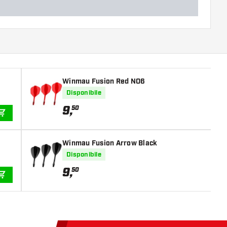
Winmau Fusion Red NO6
Disponibile
9
,
50
AGGIUNGI AL CARRELLO
Winmau Fusion Arrow Black
Disponibile
9
,
50
AGGIUNGI AL CARRELLO