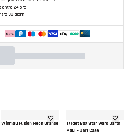
a gratuita a partire da € 75
o entro 24 ore
tro 30 giorni
lla lista dei desideri
aggiungi alla lista dei desideri
aggiungi all
Winmau Fusion Neon Orange
Target Boa Star Wars Darth
T
Maul - Dart Case
T