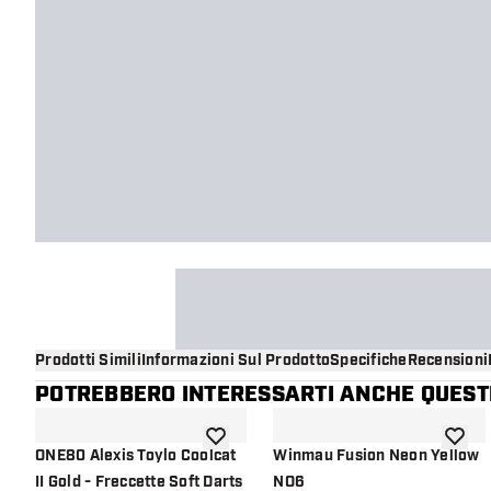
Prodotti Simili
Informazioni Sul Prodotto
Specifiche
Recensioni
POTREBBERO INTERESSARTI ANCHE QUESTI
aggiungi alla lista dei desideri
aggiung
ONE80 Alexis Toylo Coolcat
Winmau Fusion Neon Yellow
II Gold - Freccette Soft Darts
NO6