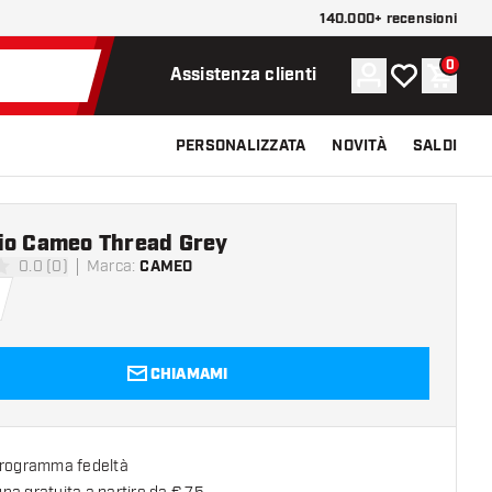
140.000+ recensioni
0
Account
La mia lista d
Carrel
Assistenza clienti
PERSONALIZZATA
NOVITÀ
SALDI
io Cameo Thread Grey
0.0 (0)
Marca
:
CAMEO
 valutazione
CHIAMAMI
programma fedeltà