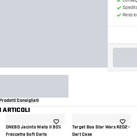
Consegn
Spedit
Reso en
Prodotti Consigliati
 ARTICOLI
i alla lista dei desideri
aggiungi alla lista dei desideri
aggiungi a
ONE80 Jacinto Nieto II 90%
Target Boa Star Wars R2D2 -
Freccette Soft Darts
Dart Case