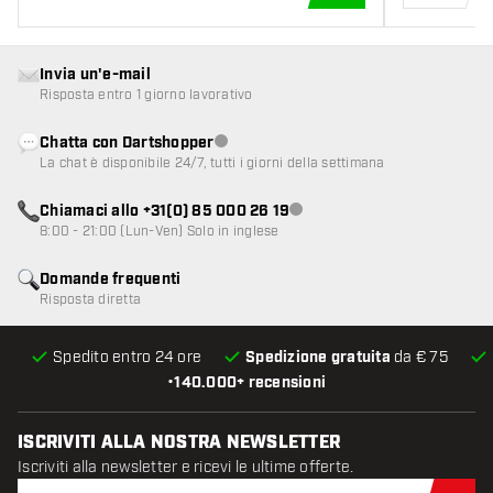
AGGIUNGI AL CARR
Invia un'e-mail
Risposta entro 1 giorno lavorativo
Chatta con Dartshopper
Servizio clienti non disponibile
La chat è disponibile 24/7, tutti i giorni della settimana
Chiamaci allo +31(0) 85 000 26 19
Servizio clienti non disponibile
8:00 - 21:00 (Lun-Ven) Solo in inglese
Domande frequenti
Risposta diretta
Spedito entro 24 ore
Spedizione gratuita
da € 75
•
140.000+ recensioni
ISCRIVITI ALLA NOSTRA NEWSLETTER
Iscriviti alla newsletter e ricevi le ultime offerte.