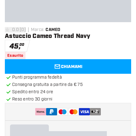
0.0
[
0
]
Marca
:
CAMEO
0 stelle di valutazione
Astuccio Cameo Thread Navy
45
,
00
Esaurito
CHIAMAMI
Punti programma fedeltà
Consegna gratuita a partire da € 75
Spedito entro 24 ore
Reso entro 30 giorni
+
2