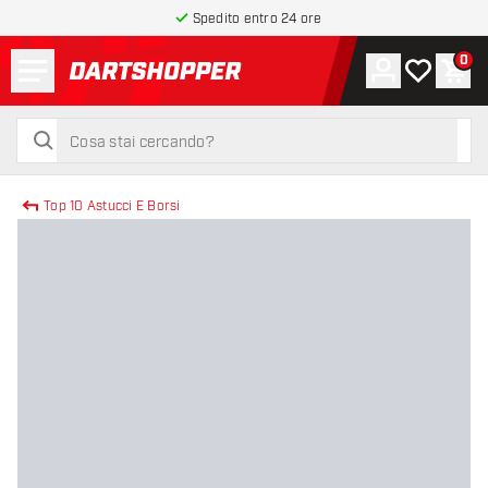
Spedito entro 24 ore
Menu
0
Account
La mia list
Carr
torna alla home page
cerca
cerca
Top 10 Astucci E Borsi