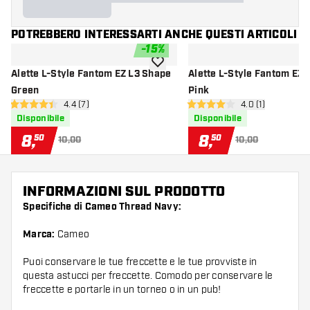
POTREBBERO INTERESSARTI ANCHE QUESTI ARTICOLI
-
15
%
aggiungi alla lista dei desideri
Alette L-Style Fantom EZ L3 Shape
Alette L-Style Fantom EZ 
Green
Pink
apri pannello recensioni
4.4 (7)
apri pannello re
4.0 (1)
4.4 stelle di valutazione
4 stelle di valutazione
Disponibile
Disponibile
8
,
8
,
50
50
10,00
10,00
INFORMAZIONI SUL PRODOTTO
Specifiche di Cameo Thread Navy:
Marca:
Cameo
Puoi conservare le tue freccette e le tue provviste in
questa astucci per freccette. Comodo per conservare le
freccette e portarle in un torneo o in un pub!