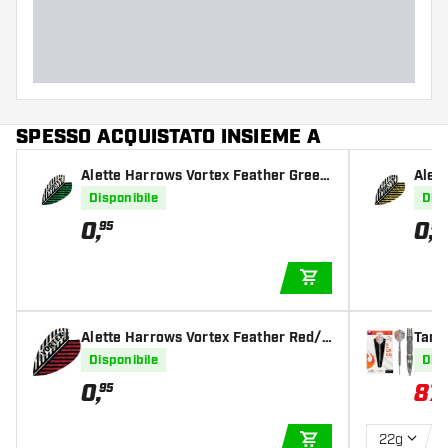
SPESSO ACQUISTATO INSIEME A
Alette Harrows Vortex Feather Gree
Alet
n/Silver
Silve
Disponibile
Disp
0
,
0
,
95
95
AGGIUNGI AL CARR
Alette Harrows Vortex Feather Red/S
Targ
ilver
ette 
Disponibile
Disp
0
,
87
,
95
22g