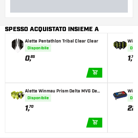
Lunghezza del barrel (MM)
SPESSO ACQUISTATO INSIEME A
Alette Pentathlon Tribal Clear Clear
Winm
elta 
Disponibile
Disp
ccet
0
,
1
,
85
70
AGGIUNGI AL CARR
Alette Winmau Prism Delta MVG Desi
Winm
gn Green/White/Black
Disponibile
Disp
1
,
22
70
AGGIUNGI AL CARR