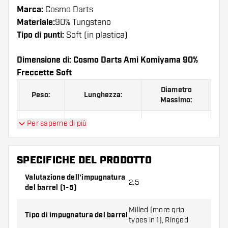
Marca:
Cosmo Darts
Materiale:
90% Tungsteno
Tipo di punti:
Soft (in plastica)
Dimensione di: Cosmo Darts Ami Komiyama 90%
Freccette Soft
Diametro
Peso:
Lunghezza:
Massimo:
19,5 G.
43.50 mm
7.20 mm
Per saperne di più
SPECIFICHE DEL PRODOTTO
Cosmo Darts Ami Komiyama 90% Freccette Soft
contiene:
3 barrel, 3 alette e 3 astine.
Valutazione dell'impugnatura
2.5
del barrel (1-5)
Milled (more grip
Tipo di impugnatura del barrel
types in 1), Ringed