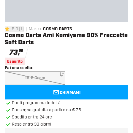
5.0
[
1
]
Marca
:
COSMO DARTS
5 stelle di valutazione
Cosmo Darts Ami Komiyama 90% Freccette
Soft Darts
73
,
95
Esaurito
Fai una scelta
:
19.5 Gram
CHIAMAMI
Punti programma fedeltà
Consegna gratuita a partire da € 75
Spedito entro 24 ore
Reso entro 30 giorni