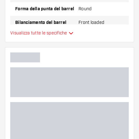
Forma della punta del barrel
Round
Bilanciamento del barrel
Front loaded
Visualizza tutte le specifiche
Materiale delle freccette
Tungsten 90%
Impugnatura della punta del
barrel
Giocatore di freccette
Colore del barrel
Zona di presa del barrel
Forma del barrel
Peso delle freccette
Larghezza del barrel (MM)