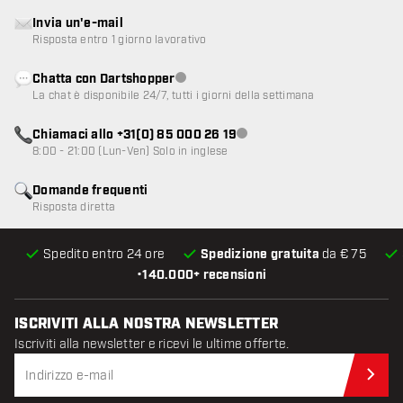
Invia un'e-mail
Risposta entro 1 giorno lavorativo
Chatta con Dartshopper
Servizio clienti non disponibile
La chat è disponibile 24/7, tutti i giorni della settimana
Chiamaci allo +31(0) 85 000 26 19
Servizio clienti non disponibile
8:00 - 21:00 (Lun-Ven) Solo in inglese
Domande frequenti
Risposta diretta
Spedito entro 24 ore
Spedizione gratuita
da € 75
•
140.000+ recensioni
ISCRIVITI ALLA NOSTRA NEWSLETTER
Iscriviti alla newsletter e ricevi le ultime offerte.
Iscr