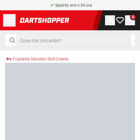
Spedito entro 24 ore
Menu
0
Account
La mia list
Carr
torna alla home page
cerca
cerca
Freccette Giocatori Soft Cosmo