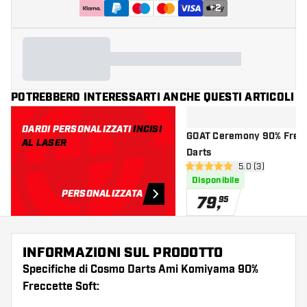
+
2
POTREBBERO INTERESSARTI ANCHE QUESTI ARTICOLI
DARDI PERSONALIZZATI
INCISI
GOAT Ceremony 90% Freccette Soft
AL LASER
Darts
apri pannello re
5.0 (3)
5 stelle di valutazione
Disponibile
PERSONALIZZATA
79
,
95
INFORMAZIONI SUL PRODOTTO
Specifiche di Cosmo Darts Ami Komiyama 90%
Freccette Soft: