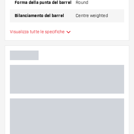
Forma della punta del barrel
Round
Bilanciamento del barrel
Centre weighted
Materiale delle freccette
Tungsten 90%
Visualizza tutte le specifiche
Impugnatura della punta del
barrel
Giocatore di freccette
Colore del barrel
Zona di presa del barrel
Forma del barrel
Peso delle freccette
Larghezza del barrel (MM)