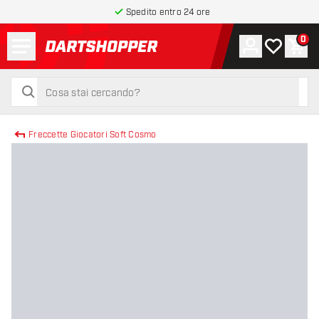
Spedito entro 24 ore
Menu
0
Account
La mia list
Carr
torna alla home page
cerca
cerca
Freccette Giocatori Soft Cosmo