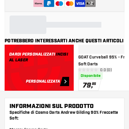
+
2
POTREBBERO INTERESSARTI ANCHE QUESTI ARTICOLI
DARDI PERSONALIZZATI
INCISI
GOAT Curveball 95% - Fre
AL LASER
Soft Darts
apri pannello re
0.0 (0)
0 stelle di valutazione
Disponibile
PERSONALIZZATA
79
,
95
INFORMAZIONI SUL PRODOTTO
Specifiche di Cosmo Darts Andrew Gilding 90% Freccette
Soft: