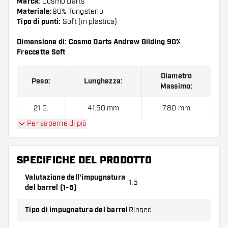
Marca:
Cosmo Darts
Materiale:
90% Tungsteno
Tipo di punti:
Soft (in plastica)
Dimensione di: Cosmo Darts Andrew Gilding 90%
Freccette Soft
Diametro
Peso:
Lunghezza:
Massimo:
21 G.
41.50 mm
7.80 mm
Per saperne di più
Cosmo Darts Andrew Gilding 90% Freccette Soft
contiene:
3 barrel, 3 alette e 3 astine.
SPECIFICHE DEL PRODOTTO
Valutazione dell'impugnatura
1.5
del barrel (1-5)
Tipo di impugnatura del barrel
Ringed