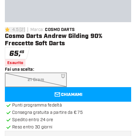
4.5
[
2
]
Marca
:
COSMO DARTS
4.5 stelle di valutazione
Cosmo Darts Andrew Gilding 90%
Freccette Soft Darts
65
,
45
Esaurito
Fai una scelta
:
21 Gram
CHIAMAMI
Punti programma fedeltà
Consegna gratuita a partire da € 75
Spedito entro 24 ore
Reso entro 30 giorni