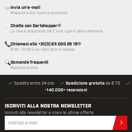
Invia un'e-mail
Risposta entro 1 giorno lavorativo
Chatta con Dartshopper
Servizio clienti non disponibile
La chat è disponibile 24/7, tutti i giorni della settimana
Chiamaci allo +31(0) 85 000 26 19
Servizio clienti non disponibile
8:00 - 21:00 (Lun-Ven) Solo in inglese
Domande frequenti
Risposta diretta
Spedito entro 24 ore
Spedizione gratuita
da € 75
•
140.000+ recensioni
ISCRIVITI ALLA NOSTRA NEWSLETTER
Iscriviti alla newsletter e ricevi le ultime offerte.
Iscr