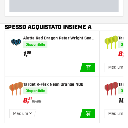
Lunghezza del barrel (MM)
SPESSO ACQUISTATO INSIEME A
Alette Red Dragon Peter Wright Snak
Targ
ebite Blue Transparent
Disponibile
Disp
1
,
8
,
50
21
Medium
AGGIUNGI AL CARR
Target K-Flex Neon Orange NO2
Targ
Disponibile
Disp
8
,
10
,
21
10,95
Medium
Medium
AGGIUNGI AL CARR