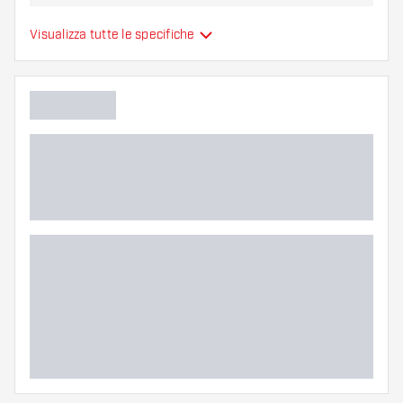
Alette per freccette
Visualizza tutte le specifiche
Tipo
sono modellate
Flessibilità
Colore principale