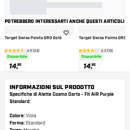
POTREBBERO INTERESSARTI ANCHE QUESTI ARTICOLI
aggiungi alla lista dei desideri
Target Swiss Points GRD Gold
Target Swiss Points GRD S
apri pannello recensioni
4.6 (34)
apri pannello re
4.3 (18)
4.6 stelle di valutazione
4.3 stelle di valutazione
Disponibile
Disponibile
14
,
14
,
95
95
INFORMAZIONI SUL PRODOTTO
Specifiche di Alette Cosmo Darts - Fit AIR Purple
Standard:
Colore:
Viola
Forma:
Standard