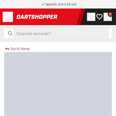
Spedito entro 24 ore
Menu
0
Account
La mia list
Carr
torna alla home page
cerca
cerca
Top 10 Alette