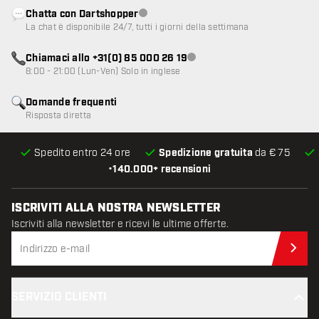
Chatta con Dartshopper
Servizio clienti non disponibile
La chat è disponibile 24/7, tutti i giorni della settimana
Chiamaci allo +31(0) 85 000 26 19
Servizio clienti non disponibile
8:00 - 21:00 (Lun-Ven) Solo in inglese
Domande frequenti
Risposta diretta
Spedito entro 24 ore
Spedizione gratuita
da € 75
•
140.000+ recensioni
ISCRIVITI ALLA NOSTRA NEWSLETTER
Iscriviti alla newsletter e ricevi le ultime offerte.
Iscr
SERVIZIO CLIENTI