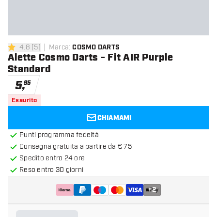
4.8
[
5
]
Marca
:
COSMO DARTS
4.8 stelle di valutazione
Alette Cosmo Darts - Fit AIR Purple
Standard
5
,
95
Esaurito
CHIAMAMI
Punti programma fedeltà
Consegna gratuita a partire da € 75
Spedito entro 24 ore
Reso entro 30 giorni
+
2