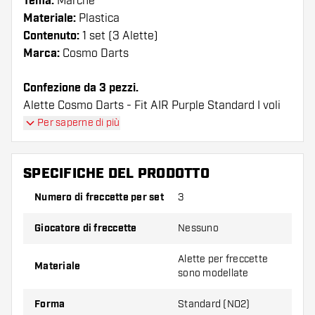
Tema:
Marche
Materiale:
Plastica
Contenuto:
1 set (3 Alette)
Marca:
Cosmo Darts
Confezione da 3 pezzi.
Alette Cosmo Darts - Fit AIR Purple Standard I voli
hanno una lunga durata. Queste alette possono
Per saperne di più
essere utilizzate solo con astine Cosmo Fit.
SPECIFICHE DEL PRODOTTO
Suggerimento di Dartshopper!
Numero di freccette per set
3
Assicuratevi di avere a portata di mano un gran
numero di alette e di astine. Questi possono
Giocatore di freccette
Nessuno
danneggiarsi o rompersi con l'uso.
Alette per freccette
Materiale
sono modellate
Provate una forma, un materiale o uno
spessore diverso di alette per scoprire quale
Forma
Standard (NO2)
variante vi si addice di più!