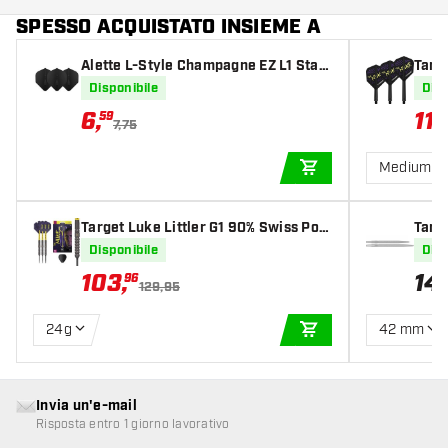
SPESSO ACQUISTATO INSIEME A
Alette L-Style Champagne EZ L1 Stan
Targe
dard Black
Disponibile
Disp
6
,
11
,
59
9
7,75
Medium
AGGIUNGI AL CARR
Target Luke Littler G1 90% Swiss Poin
Targ
t Freccette Steel Darts
Littl
Disponibile
Disp
103
,
14
,
96
129,95
24g
42 mm
AGGIUNGI AL CARR
Invia un'e-mail
Risposta entro 1 giorno lavorativo