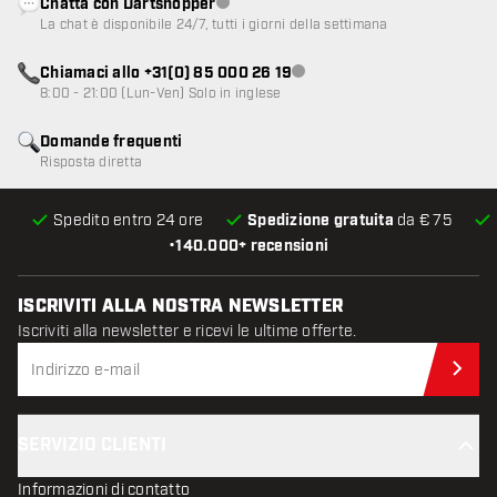
Chatta con Dartshopper
Servizio clienti non disponibile
La chat è disponibile 24/7, tutti i giorni della settimana
Chiamaci allo +31(0) 85 000 26 19
Servizio clienti non disponibile
8:00 - 21:00 (Lun-Ven) Solo in inglese
Domande frequenti
Risposta diretta
Spedito entro 24 ore
Spedizione gratuita
da € 75
•
140.000+ recensioni
ISCRIVITI ALLA NOSTRA NEWSLETTER
Iscriviti alla newsletter e ricevi le ultime offerte.
Iscr
SERVIZIO CLIENTI
Informazioni di contatto