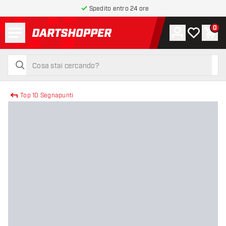
Spedito entro 24 ore
Menu
0
Account
La mia list
Carr
torna alla home page
cerca
cerca
Top 10 Segnapunti