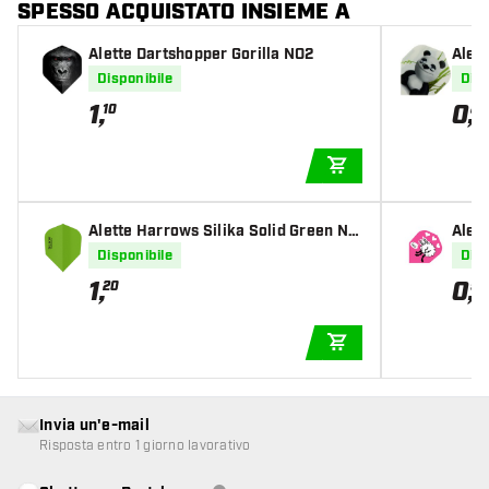
SPESSO ACQUISTATO INSIEME A
Alette Dartshopper Gorilla NO2
Alet
Disponibile
Disp
1
,
0
,
10
87
AGGIUNGI AL CARR
Alette Harrows Silika Solid Green NO
Alet
6 Tough Crystalline Coated
Disponibile
Disp
1
,
0
,
20
95
AGGIUNGI AL CARR
Invia un'e-mail
Risposta entro 1 giorno lavorativo