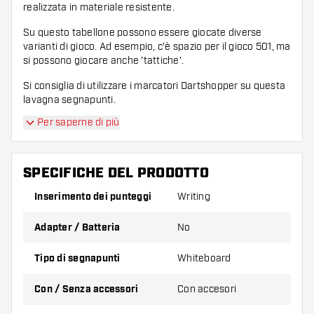
realizzata in materiale resistente.
Su questo tabellone possono essere giocate diverse
varianti di gioco. Ad esempio, c'è spazio per il gioco 501, ma
si possono giocare anche 'tattiche'.
Si consiglia di utilizzare i marcatori Dartshopper su questa
lavagna segnapunti.
Per saperne di più
Contenuti:
1 tabellone segnapunti Dartshopper Flex
SPECIFICHE DEL PRODOTTO
Inserimento dei punteggi
Writing
4 pennarelli neri per lavagna
Adapter / Batteria
No
1 cancellino per lavagna bianca
Tipo di segnapunti
Whiteboard
1 spray detergente per lavagne bianche
Con / Senza accessori
Con accesori