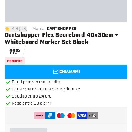
4.3
[
46
]
Marca
:
DARTSHOPPER
4.3 stelle di valutazione
Dartshopper Flex Scorebord 40x30cm +
Whiteboard Marker Set Black
11
,
95
Esaurito
CHIAMAMI
Punti programma fedeltà
Consegna gratuita a partire da € 75
Spedito entro 24 ore
Reso entro 30 giorni
+
2