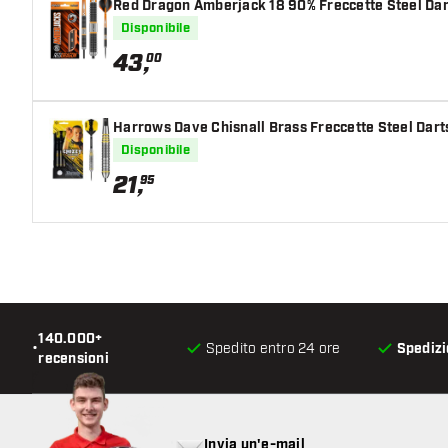
Red Dragon Amberjack 18 90% Freccette Steel Dar
Disponibile
43
,
00
Harrows Dave Chisnall Brass Freccette Steel Dart
Disponibile
21
,
95
140.000+
•
Spedito entro 24 ore
Spedizi
recensioni
Invia un'e-mail