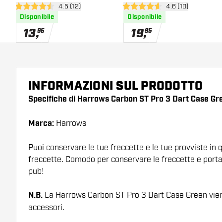
apri pannello recensioni
4.5 (12)
apri pannello rece
4.6 (10)
4.5 stelle di valutazione
4.6 stelle di valutazione
Disponibile
Disponibile
13
,
19
,
95
95
INFORMAZIONI SUL PRODOTTO
Specifiche di Harrows Carbon ST Pro 3 Dart Case Gr
Marca:
Harrows
Puoi conservare le tue freccette e le tue provviste in 
freccette. Comodo per conservare le freccette e portar
pub!
N.B.
La Harrows Carbon ST Pro 3 Dart Case Green vie
accessori.