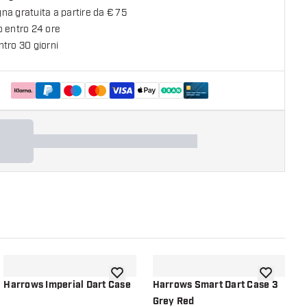
a gratuita a partire da € 75
o entro 24 ore
tro 30 giorni
lla lista dei desideri
aggiungi alla lista dei desideri
aggiungi all
Harrows Imperial Dart Case
Harrows Smart Dart Case 3
H
Grey Red
B