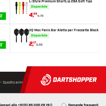
L-Style Premium ShortLip 2BA Soft Tips
Disponibile
4
,
04
4,75
AGGIUNGI AL CARRELLO
XQ Max Fenix Bar Alette per Freccette Black Stan
Disponibile
2
,
17
3,95
AGGIUNGI AL CARRELLO
Spedito entro 24 ore
Spedizione gratuita
da € 75
iamaci allo +31(0) 85 000 26 19
Domande frequenti