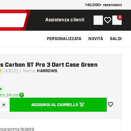
140.000+ recensioni
0
Account
La mia lista d
Carrel
Assistenza clienti
PERSONALIZZATA
NOVITÀ
SALDI
s Carbon ST Pro 3 Dart Case Green
4.6 (7)
Marca
:
HARROWS
di valutazione
e
tro 24 ore
+
AGGIUNGI AL CARRELLO
sci quantità
Aumenta quantità
aggiungi alla
programma fedeltà