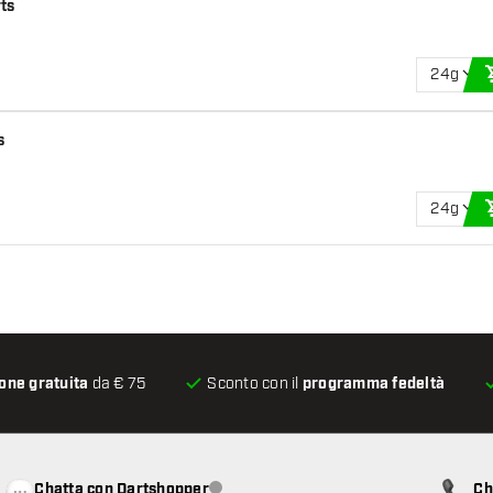
ts
24g
s
24g
one gratuita
da € 75
Sconto con il
programma fedeltà
Chatta con Dartshopper
Ch