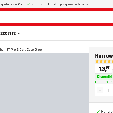
 gratuita da € 75
Sconto con il nostro programma fedeltà
FRECCETTE
bon ST Pro 3 Dart Case Green
Harrow
4.6 stelle 
13
,
95
Disponibil
Spedito en
-
Diminui
Punti 