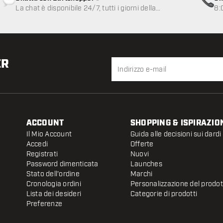
Servizio clienti non disponibile
La chat è disponibile 24/7, tutti i giorni della
8:
settimana
ER
ACCOUNT
SHOPPING & ISPIRAZIO
Il Mio Account
Guida alle decisioni sui dardi
Accedi
Offerte
Registrati
Nuovi
Password dimenticata
Launches
Stato dell'ordine
Marchi
Cronologia ordini
Personalizzazione del prodo
Lista dei desideri
Categorie di prodotti
Preferenze