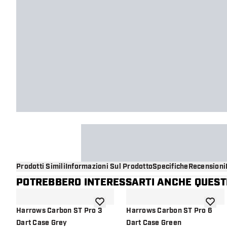
Prodotti Simili
Informazioni Sul Prodotto
Specifiche
Recensioni
POTREBBERO INTERESSARTI ANCHE QUESTI
aggiungi alla lista dei desideri
aggiung
Harrows Carbon ST Pro 3
Harrows Carbon ST Pro 6
Dart Case Grey
Dart Case Green