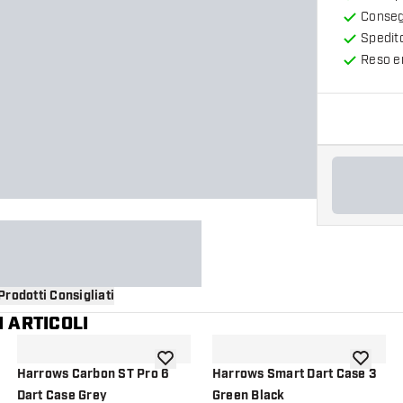
Consegn
Spedit
Reso en
Prodotti Consigliati
 ARTICOLI
i alla lista dei desideri
aggiungi alla lista dei desideri
aggiungi a
Harrows Carbon ST Pro 6
Harrows Smart Dart Case 3
Dart Case Grey
Green Black