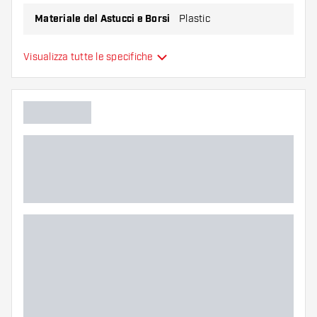
Materiale del Astucci e Borsi
Plastic
Capacità del Astucci e Borsi
3
Visualizza tutte le specifiche
Colori aggiuntivi
Colore principale