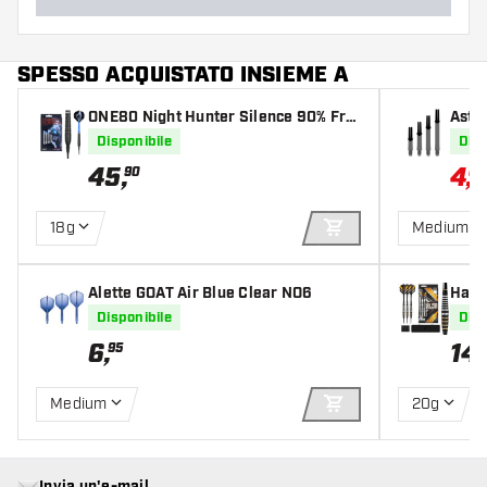
SPESSO ACQUISTATO INSIEME A
ONE80 Night Hunter Silence 90% Fre
Astin
ccette Soft Darts
ght C
Disponibile
Disp
45
,
4
,
90
67
18g
Medium 3
AGGIUNGI AL CARR
Alette GOAT Air Blue Clear NO6
Harrows
Dart
Disponibile
Disp
6
,
14
,
95
Medium
20g
AGGIUNGI AL CARR