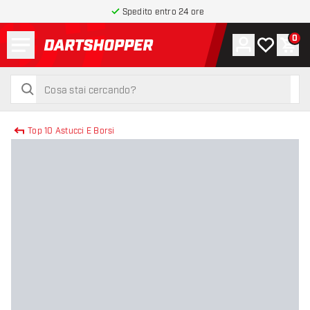
Spedito entro 24 ore
Menu
0
Account
La mia list
Carr
torna alla home page
cerca
cerca
Top 10 Astucci E Borsi