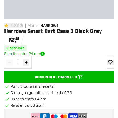
4.7
[
12
]
Marca
:
HARROWS
4.7 stelle di valutazione
Harrows Smart Dart Case 3 Black Grey
12
,
95
Disponibile
Spedito entro 24 ore
-
+
Diminuisci quantità
Aumenta quantità
aggiung
AGGIUNGI AL CARRELLO
Punti programma fedeltà
Consegna gratuita a partire da € 75
Spedito entro 24 ore
Reso entro 30 giorni
+
2