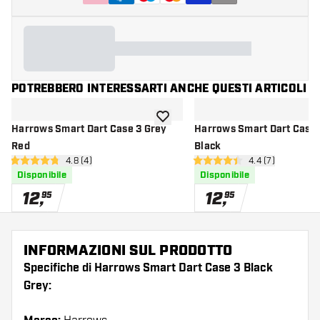
POTREBBERO INTERESSARTI ANCHE QUESTI ARTICOLI
aggiungi alla lista dei desideri
Harrows Smart Dart Case 3 Grey
Harrows Smart Dart Case 
Red
Black
apri pannello recensioni
4.8 (4)
apri pannello re
4.4 (7)
4.8 stelle di valutazione
4.4 stelle di valutazione
Disponibile
Disponibile
12
,
12
,
95
95
INFORMAZIONI SUL PRODOTTO
Specifiche di Harrows Smart Dart Case 3 Black
Grey: