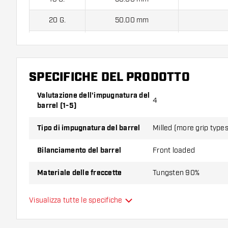
20 G.
50.00 mm
21 G.
50.00 mm
SPECIFICHE DEL PRODOTTO
Harrows Fire Inferno 90% Freccette Soft contiene:
3 
astine.
Valutazione dell'impugnatura del
4
barrel (1-5)
Tipo di impugnatura del barrel
Milled (more grip types 
Bilanciamento del barrel
Front loaded
Materiale delle freccette
Tungsten 90%
Impugnatura della punta del
Visualizza tutte le specifiche
Smooth
barrel