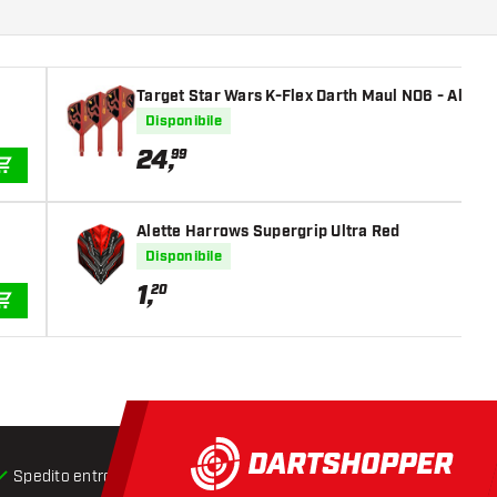
Target Star Wars K-Flex Darth Maul NO6 - Alette
Disponibile
24
,
99
AGGIUNGI AL CARRELLO
Alette Harrows Supergrip Ultra Red
Disponibile
1
,
20
AGGIUNGI AL CARRELLO
Spedito entro 24 ore
Spedizione gratuita
da € 75