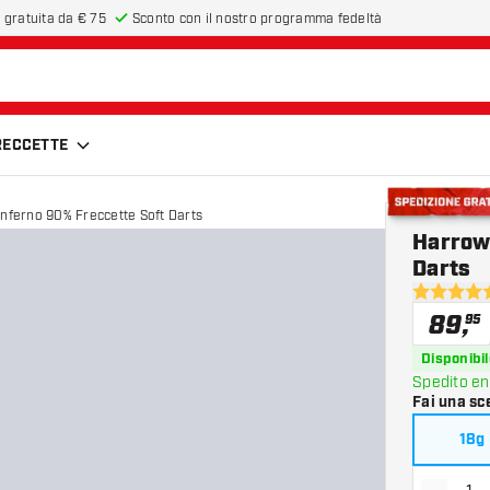
 gratuita da € 75
Sconto con il nostro programma fedeltà
FRECCETTE
Inferno 90% Freccette Soft Darts
Spedizione g
Harrows
Darts
4.5 stelle 
89
,
95
Disponibil
Spedito en
Fai una sc
18g