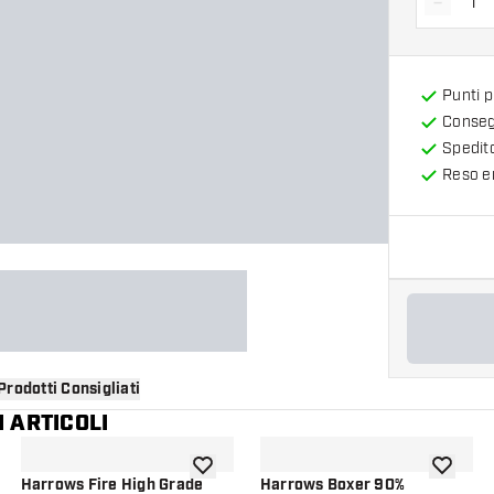
-
Diminui
Punti 
Consegn
Spedit
Reso en
Prodotti Consigliati
 ARTICOLI
i alla lista dei desideri
aggiungi alla lista dei desideri
aggiungi a
Harrows Fire High Grade
Harrows Boxer 90%