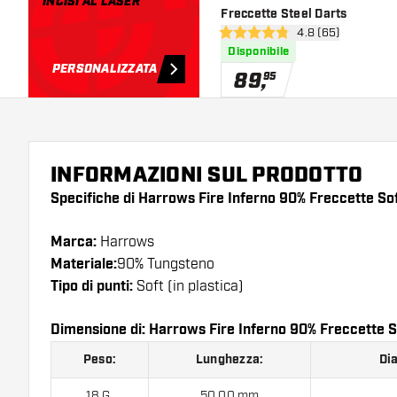
INCISI AL LASER
Freccette Steel Darts
apri pannello rece
4.8 (65)
4.8 stelle di valutazione
Disponibile
PERSONALIZZATA
89
,
95
INFORMAZIONI SUL PRODOTTO
Specifiche di Harrows Fire Inferno 90% Freccette Sof
Marca:
Harrows
Materiale:
90% Tungsteno
Tipo di punti:
Soft (in plastica)
Dimensione di: Harrows Fire Inferno 90% Freccette S
Peso:
Lunghezza:
Di
18 G.
50.00 mm