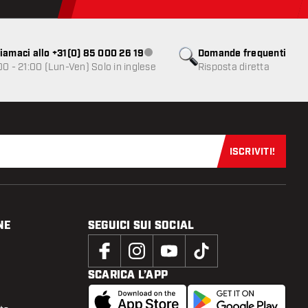
iamaci allo +31(0) 85 000 26 19
Domande frequenti
Servizio clienti non disponibile
00 - 21:00 (Lun-Ven) Solo in inglese
Risposta diretta
ISCRIVITI!
Iscriviti sub
NE
SEGUICI SUI SOCIAL
SCARICA L’APP