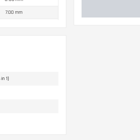
7.00 mm
7.10 mm
barrel, 3 alette e 3
in 1)