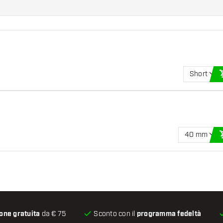
Short
40 mm
one gratuita
da € 75
Sconto con il
programma fedeltà