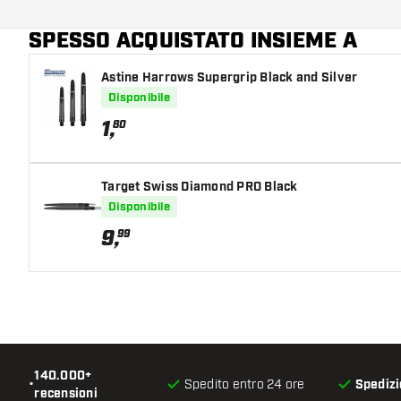
Giocatore di freccette
SPESSO ACQUISTATO INSIEME A
Colore del barrel
Astine Harrows Supergrip Black and Silver
Forma della punta del barrel
Disponibile
Zona di presa del barrel
1
,
80
Forma del barrel
Target Swiss Diamond PRO Black
Peso delle freccette
Disponibile
9
,
99
Larghezza del barrel (MM)
Lunghezza del barrel (MM)
140.000+
•
Spedito entro 24 ore
Spedizi
recensioni