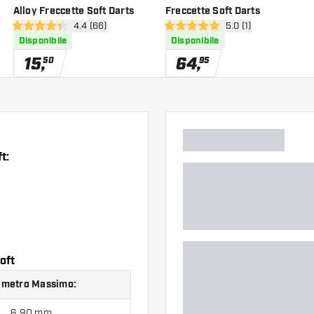
Alloy Freccette Soft Darts
Freccette Soft Darts
nsioni
apri pannello recensioni
4.4 (66)
apri pannello recensi
5.0 (1)
4.4 stelle di valutazione
5 stelle di valutazione
Disponibile
Disponibile
15
,
64
,
50
95
t:
oft
ametro Massimo:
6.90 mm