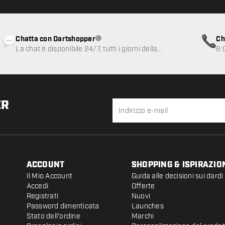
Chatta con Dartshopper
Ch
Servizio clienti non disponibile
La chat è disponibile 24/7, tutti i giorni della
8:
settimana
ER
ACCOUNT
SHOPPING & ISPIRAZIO
Il Mio Account
Guida alle decisioni sui dardi
Accedi
Offerte
Registrati
Nuovi
Password dimenticata
Launches
Stato dell'ordine
Marchi