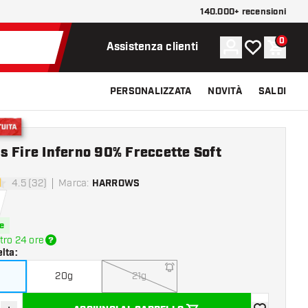
140.000+ recensioni
0
Account
La mia lista d
Carrel
Assistenza clienti
PERSONALIZZATA
NOVITÀ
SALDI
ratuita
 Fire Inferno 90% Freccette Soft
4.5 (32)
Marca
:
HARROWS
di valutazione
e
tro 24 ore
elta
:
20g
21g